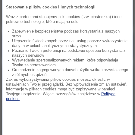
„Nie jest dobrze”. Hunter Biden o stanie
Stosowanie plików cookies i innych technologii
zdrowotnym ojca
Wraz z partnerami stosujemy pliki cookies (tzw. ciasteczka) i inne
pokrewne technologie, które mają na celu:
Zapewnienie bezpieczeństwa podczas korzystania z naszych
stron
Poranna rozmowa w RMF FM
Ulepszenie świadczonych przez nas usług poprzez wykorzystanie
danych w celach analitycznych i statystycznych
Gościem Marcin Mastalerek
Poznanie Twoich preferencji na podstawie sposobu korzystania z
naszych serwisów
Wyświetlanie spersonalizowanych reklam, które odpowiadają
Twoim zainteresowaniom
Gromadzenie zagregowanych danych użytkownika korzystającego
NAJPOPULARNIEJSZE
z różnych urządzeń
Zakres wykorzystywania plików cookies możesz określić w
ustawieniach Twojej przeglądarki. Bez wprowadzenia zmian ustawień,
informacje w plikach cookies mogą być zapisywane w pamięci
Sobota, 8 sierpnia 2026 (11:47)
Twojego urządzenia. Więcej szczegółów znajdziesz w
Polityce
Czekaliśmy na to aż 27 lat. 12 sierpnia 2026 roku
cookies
.
przejdzie do historii
Niedziela, 2 sierpnia 2026 (16:32)
Gdzie żyje się najlepiej? Oto raj dla emigrantów