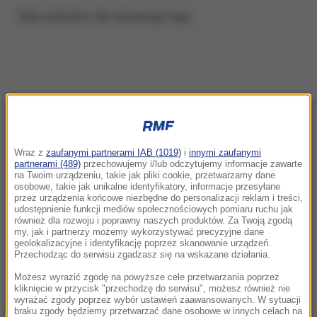
Brak artykułów dla wybranego tagu.
NAJNOWSZE
Wraz z
zaufanymi partnerami IAB (1019)
i
innymi zaufanymi
02:15
partnerami (489)
przechowujemy i/lub odczytujemy informacje zawarte
Nosisz soczewki kontaktowe i pływasz w
na Twoim urządzeniu, takie jak pliki cookie, przetwarzamy dane
osobowe, takie jak unikalne identyfikatory, informacje przesyłane
morzu? Dramatyczny powrót z
przez urządzenia końcowe niezbędne do personalizacji reklam i treści,
egzotycznych wakacji
udostępnienie funkcji mediów społecznościowych pomiaru ruchu jak
również dla rozwoju i poprawny naszych produktów. Za Twoją zgodą
my, jak i partnerzy możemy wykorzystywać precyzyjne dane
22:46
geolokalizacyjne i identyfikację poprzez skanowanie urządzeń.
Pentagon odsuwa ważnego generała.
Przechodząc do serwisu zgadzasz się na wskazane działania.
Dowodził operacjami w Europie
Możesz wyrazić zgodę na powyższe cele przetwarzania poprzez
kliknięcie w przycisk "przechodzę do serwisu", możesz również nie
wyrażać zgody poprzez wybór ustawień zaawansowanych. W sytuacji
21:58
braku zgody będziemy przetwarzać dane osobowe w innych celach na