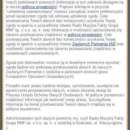
Eksplozja drona w pobliżu gazociągu w
innych podstawach prawnych (informacje w tym zakresie dostępne są
w naszej
polityce prywatności
). Poprzez kliknięcie w przycisk
Bułgarii. Jest stanowisko Kijowa
"ustawienia zaawansowane" możesz zarządzać swoimi preferencjami
przed wyrażeniem zgody lub odmową udzielenia zgody. Cele
21:56
przetwarzania Twoich danych bez konieczności uzyskania Twojej
zgody w oparciu o uzasadniony interes Radio Muzyka Fakty Grupa
Zmarzlik znów królem Rygi! Polak przewodzi
RMF sp. z o.o. sp. k. oraz informacje o możliwości sprzeciwienia się
GP
takiemu przetwarzaniu znajdziesz w
polityce prywatności
. Cele
przetwarzania Twoich danych bez konieczności uzyskania Twojej
zgody w oparciu o uzasadniony interes
Zaufanych Partnerów IAB
oraz
21:14
możliwość sprzeciwienia się takiemu przetwarzaniu znajdziesz w
Świątek odwróciła losy meczu! Polka zagra o
ustawieniach zaawansowanych.
półfinał w Toronto
Zgoda jest dobrowolna i możesz ją w dowolnym momencie wycofać,
zgoda będzie też podstawą przekazywania danych do naszych
Zaufanych Partnerów z siedzibą w państwach trzecich (poza
21:02
Europejskim Obszarem Gospodarczym).
„Mobilizacja bez faktycznego jej ogłoszenia”
Zełenski o Putinie i pociskach do Patriotów
Ponadto masz prawo żądania dostępu, sprostowania, usunięcia lub
ograniczenia przetwarzania danych, a także złożenia skargi do
Prezesa Urzędu Ochrony Danych Osobowych. W polityce prywatności
20:22
znajdziesz informacje jak wykonać swoje prawa. Szczegółowe
informacje na temat przetwarzania Twoich danych znajdują się w
Ukraina wydała zgodę na kolejne ekshumacje i
polityce prywatności.
poszukiwania polskich ofiar
Administratorem tych danych jesteśmy my, czyli Radio Muzyka Fakty
Grupa RMF sp. z o.o. sp. k. z siedzibą w Krakowie, al. Waszyngtona
20:07
1.