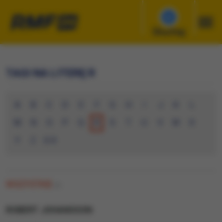
Słuchaj
TAGI NA LITERĘ R
A
B
C
D
E
F
G
H
I
J
K
L
M
N
O
P
Q
R
S
T
U
V
W
X
Y
Z
0-9
WSZYSTKIE
(0)
ROBERT JOHANSSON