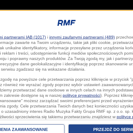
i partnerami IAB (1017)
i
innymi zaufanymi partnerami (489)
przechow
ormacje zawarte na Twoim urządzeniu, takie jak pliki cookie, przetwar
jak unikalne identyfikatory, informacje przesyłane przez urządzenia k
i reklam i treści, udostępnienie funkcji mediów społecznościowych pom
tóry podjął wyzwanie i dołączył do grona miłośników bi
woju i poprawny naszych produktów. Za Twoją zgodą my, jak i partner
piątą pozycję na dystansie 50 km.
recyzyjne dane geolokalizacyjne i identyfikację poprzez skanowanie u
serwisu zgadzasz się na wskazane działania.
yło zamiłowanie do crossfitu, biegania i adrenaliny. Dr
zgodę na powyższe cele przetwarzania poprzez kliknięcie w przycisk 
z również nie wyrażać zgody poprzez wybór ustawień zaawansowanych
dobnie jak RMF 4RACING Team. Zespół powstał, by w gru
dziemy przetwarzać dane osobowe w innych celach na innych podsta
ję, zdobywać jak najlepsze wyniki, a przede wszystkim b
ym zakresie dostępne są w naszej
polityce prywatności
). Poprzez kliknię
awansowane" możesz zarządzać swoimi preferencjami przed wyrażenie
ia zgody. Cele przetwarzania Twoich danych bez konieczności uzyska
 o uzasadniony interes Radio Muzyka Fakty Grupa RMF sp. z o.o. sp. k
żliwości sprzeciwienia się takiemu przetwarzaniu znajdziesz w
polityce
nia Twoich danych bez konieczności uzyskania Twojej zgody w oparci
ch Partnerów IAB
oraz możliwość sprzeciwienia się takiemu przetwarza
IENIA ZAAWANSOWANE
PRZEJDŹ DO SERW
aawansowanych.