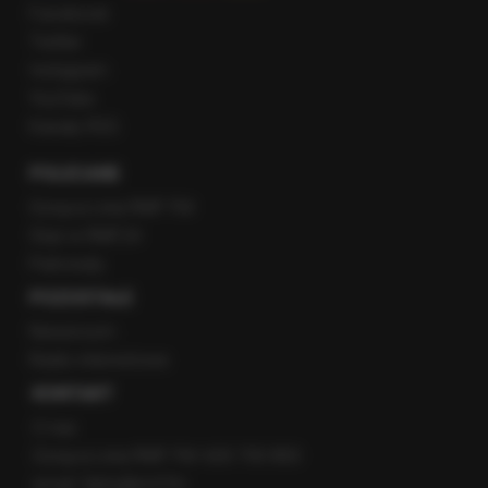
Facebook
Twitter
Instagram
YouTube
Kanały RSS
POLECANE
Gorąca Linia RMF FM
Staż w RMF24
Patronaty
POZOSTAŁE
Newsroom
Radio internetowe
KONTAKT
O nas
Gorąca Linia RMF FM: 600 700 800
email: fakty@rmf.fm