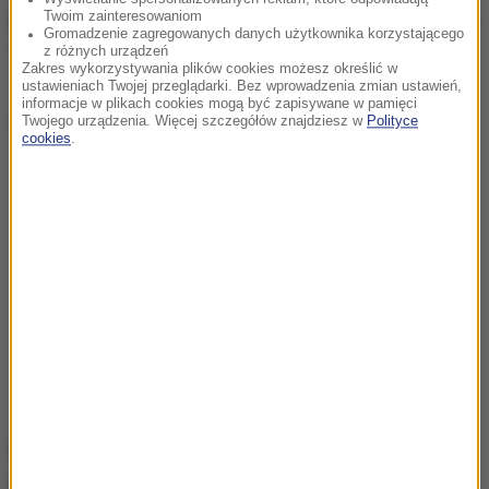
Twoim zainteresowaniom
przypadku wyborców Andrzeja Dudy jest to zaledwie
Gromadzenie zagregowanych danych użytkownika korzystającego
12 proc.
z różnych urządzeń
Zakres wykorzystywania plików cookies możesz określić w
ustawieniach Twojej przeglądarki. Bez wprowadzenia zmian ustawień,
informacje w plikach cookies mogą być zapisywane w pamięci
Dalsza część artykułu pod materiałem video:
Twojego urządzenia. Więcej szczegółów znajdziesz w
Polityce
cookies
.
Badanie na zlecenie Business Insider Polska
przeprowadził 1 lipca Instytut Badań Rynkowych i