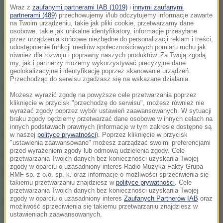
Wraz z
zaufanymi partnerami IAB (1019)
i
innymi zaufanymi
partnerami (489)
przechowujemy i/lub odczytujemy informacje zawarte
na Twoim urządzeniu, takie jak pliki cookie, przetwarzamy dane
osobowe, takie jak unikalne identyfikatory, informacje przesyłane
przez urządzenia końcowe niezbędne do personalizacji reklam i treści,
udostępnienie funkcji mediów społecznościowych pomiaru ruchu jak
również dla rozwoju i poprawny naszych produktów. Za Twoją zgodą
Zdjęcie ilustracyjne
my, jak i partnerzy możemy wykorzystywać precyzyjne dane
geolokalizacyjne i identyfikację poprzez skanowanie urządzeń.
Przechodząc do serwisu zgadzasz się na wskazane działania.
Niektóre deklaracje Andrzeja Dudy i Rafała
Możesz wyrazić zgodę na powyższe cele przetwarzania poprzez
Trzaskowskiego są jednoznaczne: obaj nie
kliknięcie w przycisk "przechodzę do serwisu", możesz również nie
wyrażać zgody poprzez wybór ustawień zaawansowanych. W sytuacji
zgadzają się na podniesienie wieku emerytalnego i
braku zgody będziemy przetwarzać dane osobowe w innych celach na
innych podstawach prawnych (informacje w tym zakresie dostępne są
popierają wprowadzenie tzw. emerytur stażowych.
w naszej
polityce prywatności
). Poprzez kliknięcie w przycisk
"ustawienia zaawansowane" możesz zarządzać swoimi preferencjami
przed wyrażeniem zgody lub odmową udzielenia zgody. Cele
Podobnie jak kandydaci na prezydenta
przetwarzania Twoich danych bez konieczności uzyskania Twojej
zgody w oparciu o uzasadniony interes Radio Muzyka Fakty Grupa
podwyższeniu wieku emerytalnego sprzeciwia się
RMF sp. z o.o. sp. k. oraz informacje o możliwości sprzeciwienia się
takiemu przetwarzaniu znajdziesz w
polityce prywatności
. Cele
59,8 proc. ankietowanych
przez IBRiS. Na
przetwarzania Twoich danych bez konieczności uzyskania Twojej
zgody w oparciu o uzasadniony interes
Zaufanych Partnerów IAB
oraz
podwyższenie wieku mogłoby natomiast się zgodzić
możliwość sprzeciwienia się takiemu przetwarzaniu znajdziesz w
33,4 proc. respondentów.
ustawieniach zaawansowanych.