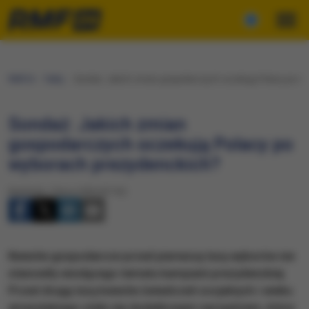
RMF24
Fakty
​Sondaż: Jakich zmian gospodarczych oczekują Polacy po wy
​Sondaż: Jakich zmian
gospodarczych oczekują Polacy po
wyborach prezydenckich?
Niedziela, 5 lipca 2020 (07:52)
Kwestie gospodarcze przed pierwszą turą wyborów nie
stanowiły wiodącego tematu kampanii prezydenckiej.
Przed drugą turą kwestie świadczeń socjalnych i wieku
emerytalnego stały się dodatkowym narzędziem, które