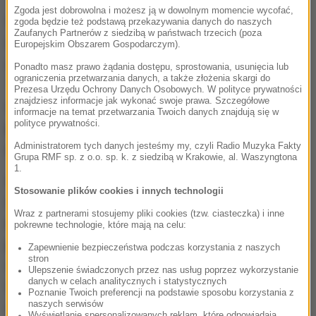
Zgoda jest dobrowolna i możesz ją w dowolnym momencie wycofać,
Szczególnie zaskakujące są wyniki dotyczące
zgoda będzie też podstawą przekazywania danych do naszych
Zaufanych Partnerów z siedzibą w państwach trzecich (poza
świadczenia socjalnego 500 +. W tym przypadku
Europejskim Obszarem Gospodarczym).
zarówno wyborcy Andrzeja Dudy jak i Rafała
Ponadto masz prawo żądania dostępu, sprostowania, usunięcia lub
ograniczenia przetwarzania danych, a także złożenia skargi do
Trzaskowskiego są przeciwni podwyższeniu
Prezesa Urzędu Ochrony Danych Osobowych. W polityce prywatności
znajdziesz informacje jak wykonać swoje prawa. Szczegółowe
świadczenia.
Takiej odpowiedzi udzieliło aż 65,5
informacje na temat przetwarzania Twoich danych znajdują się w
polityce prywatności.
proc. respondentów
, 24,2 proc. jest zdania, że
Administratorem tych danych jesteśmy my, czyli Radio Muzyka Fakty
prezydent powinien dążyć do zwiększenia tej kwoty.
Grupa RMF sp. z o.o. sp. k. z siedzibą w Krakowie, al. Waszyngtona
1.
IBRiS na zlecenie Business Insider zapytał również,
Stosowanie plików cookies i innych technologii
co Polacy sądzą o
przystąpieniu kraju do strefy
Wraz z partnerami stosujemy pliki cookies (tzw. ciasteczka) i inne
euro. Łącznie 57 proc. ankietowanych jest
pokrewne technologie, które mają na celu:
przeciwko
wprowadzeniu wspólnej waluty, jednak to
Zapewnienie bezpieczeństwa podczas korzystania z naszych
stron
właśnie to pytanie najmocniej podzieliło elektoraty.
Ulepszenie świadczonych przez nas usług poprzez wykorzystanie
danych w celach analitycznych i statystycznych
Wśród wyborców Rafała Trzaskowskiego aż 67 proc.
Poznanie Twoich preferencji na podstawie sposobu korzystania z
naszych serwisów
chciałoby wprowadzenie euro w Polsce, tak w
Wyświetlanie spersonalizowanych reklam, które odpowiadają