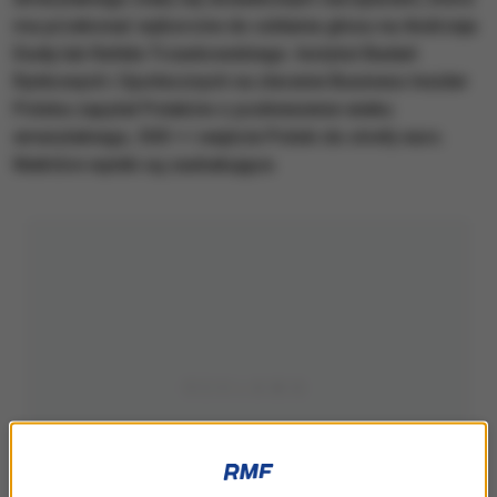
ma przekonać wyborców do oddania głosu na Andrzeja
Dudę lub Rafała Trzaskowskiego. Instytut Badań
Rynkowych i Społecznych na zlecenie Business Insider
Polska zapytał Polaków o podniesienie wieku
emerytalnego, 500 + i wejście Polski do strefy euro.
Niektóre wyniki są zaskakujące.