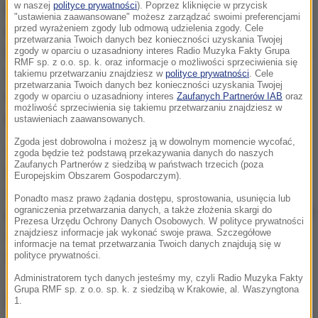
w naszej
polityce prywatności
). Poprzez kliknięcie w przycisk
Przypomniał, że na tzw. piątkę PiS składają się: 13.
"ustawienia zaawansowane" możesz zarządzać swoimi preferencjami
przed wyrażeniem zgody lub odmową udzielenia zgody. Cele
emerytura, obniżenie PIT z 18 do 17 proc., zerowy
przetwarzania Twoich danych bez konieczności uzyskania Twojej
PIT dla młodych, odbudowa połączeń autobusowych
zgody w oparciu o uzasadniony interes Radio Muzyka Fakty Grupa
RMF sp. z o.o. sp. k. oraz informacje o możliwości sprzeciwienia się
oraz 500 plus na pierwsze dziecko.
Te zmiany na
takiemu przetwarzaniu znajdziesz w
polityce prywatności
. Cele
przetwarzania Twoich danych bez konieczności uzyskania Twojej
lepsze są możliwe, udowadniamy je każdym naszym
zgody w oparciu o uzasadniony interes
Zaufanych Partnerów IAB
oraz
możliwość sprzeciwienia się takiemu przetwarzaniu znajdziesz w
projektem
- przekonywał.
ustawieniach zaawansowanych.
Zgoda jest dobrowolna i możesz ją w dowolnym momencie wycofać,
Jednocześnie pokazujemy, że mimo spowolnienia
zgoda będzie też podstawą przekazywania danych do naszych
Zaufanych Partnerów z siedzibą w państwach trzecich (poza
gospodarczego na całym świecie, my radzimy sobie
Europejskim Obszarem Gospodarczym).
dobrze. Finanse publiczne trzymamy w ryzach,
Ponadto masz prawo żądania dostępu, sprostowania, usunięcia lub
ograniczenia przetwarzania danych, a także złożenia skargi do
ponieważ uszczelniony system podatkowy dopomógł
Prezesa Urzędu Ochrony Danych Osobowych. W polityce prywatności
nam w przeznaczeniu tych pieniędzy na cele
znajdziesz informacje jak wykonać swoje prawa. Szczegółowe
informacje na temat przetwarzania Twoich danych znajdują się w
społeczne
- mówił premier.
polityce prywatności.
Administratorem tych danych jesteśmy my, czyli Radio Muzyka Fakty
Grupa RMF sp. z o.o. sp. k. z siedzibą w Krakowie, al. Waszyngtona
Dalsza część artykułu pod materiałem video:
1.