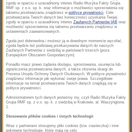
Zełenski: Chcę rozmawiać
zgody w oparciu o uzasadniony interes Radio Muzyka Fakty Grupa
RMF sp. z o.o. sp. k. oraz informacje o możliwości sprzeciwienia się
bezpośrednio z Putinem
takiemu przetwarzaniu znajdziesz w
polityce prywatności
. Cele
przetwarzania Twoich danych bez konieczności uzyskania Twojej
zgody w oparciu o uzasadniony interes
Zaufanych Partnerów IAB
oraz
możliwość sprzeciwienia się takiemu przetwarzaniu znajdziesz w
Dalsza część artykułu pod materiałem video:
ustawieniach zaawansowanych.
Zgoda jest dobrowolna i możesz ją w dowolnym momencie wycofać,
zgoda będzie też podstawą przekazywania danych do naszych
Zaufanych Partnerów z siedzibą w państwach trzecich (poza
Europejskim Obszarem Gospodarczym).
Ponadto masz prawo żądania dostępu, sprostowania, usunięcia lub
ograniczenia przetwarzania danych, a także złożenia skargi do
Prezesa Urzędu Ochrony Danych Osobowych. W polityce prywatności
znajdziesz informacje jak wykonać swoje prawa. Szczegółowe
informacje na temat przetwarzania Twoich danych znajdują się w
polityce prywatności.
Administratorem tych danych jesteśmy my, czyli Radio Muzyka Fakty
Grupa RMF sp. z o.o. sp. k. z siedzibą w Krakowie, al. Waszyngtona
1.
Stosowanie plików cookies i innych technologii
Wraz z partnerami stosujemy pliki cookies (tzw. ciasteczka) i inne
Późnym popołudniem prezydent Ukrainy
pokrewne technologie, które mają na celu: