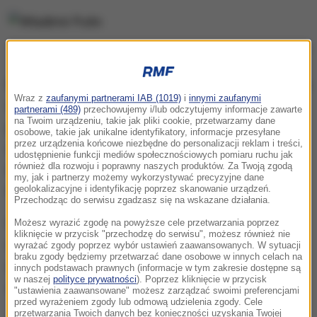
Władimir Putin
Rosyjski prezydent zapewniał, że specjalna operacja
Wraz z
zaufanymi partnerami IAB (1019)
i
innymi zaufanymi
wojskowa na Ukrainie przebiega zgodnie z
partnerami (489)
przechowujemy i/lub odczytujemy informacje zawarte
na Twoim urządzeniu, takie jak pliki cookie, przetwarzamy dane
planem. Oskarżał ukraińską armię o rozmieszczanie
osobowe, takie jak unikalne identyfikatory, informacje przesyłane
przez urządzenia końcowe niezbędne do personalizacji reklam i treści,
ciężkiego sprzętu wojskowego w dzielnicach
udostępnienie funkcji mediów społecznościowych pomiaru ruchu jak
również dla rozwoju i poprawny naszych produktów. Za Twoją zgodą
mieszkaniowych, w pobliżu szkół i wrażliwej
my, jak i partnerzy możemy wykorzystywać precyzyjne dane
infrastruktury.
geolokalizacyjne i identyfikację poprzez skanowanie urządzeń.
Przechodząc do serwisu zgadzasz się na wskazane działania.
Co więcej, Putin zarzucał Ukraińcom, że używają
Możesz wyrazić zgodę na powyższe cele przetwarzania poprzez
kliknięcie w przycisk "przechodzę do serwisu", możesz również nie
cywilów jako żywych tarcz. Zapewniał, że rosyjska
wyrażać zgody poprzez wybór ustawień zaawansowanych. W sytuacji
braku zgody będziemy przetwarzać dane osobowe w innych celach na
arma chce utworzyć korytarze humanitarne, ale nie
innych podstawach prawnych (informacje w tym zakresie dostępne są
w naszej
polityce prywatności
). Poprzez kliknięcie w przycisk
zezwalają na to ukraińscy wojskowi.
"ustawienia zaawansowane" możesz zarządzać swoimi preferencjami
przed wyrażeniem zgody lub odmową udzielenia zgody. Cele
przetwarzania Twoich danych bez konieczności uzyskania Twojej