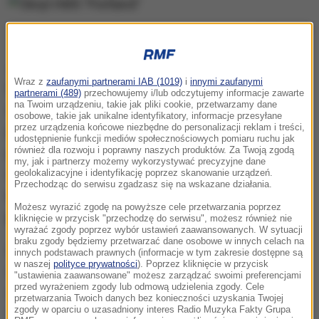
Okręt HMS "Portland"
Jak podała brytyjska marynarka, HMS "Portland",
Wraz z
zaufanymi partnerami IAB (1019)
i
innymi zaufanymi
fregata typu 23, dołączyła do okrętu norweskiej
partnerami (489)
przechowujemy i/lub odczytujemy informacje zawarte
na Twoim urządzeniu, takie jak pliki cookie, przetwarzamy dane
straży przybrzeżnej "Bergen", gdy rosyjskie okręty
osobowe, takie jak unikalne identyfikatory, informacje przesyłane
przez urządzenia końcowe niezbędne do personalizacji reklam i treści,
płynęły na południe przez Morze Norweskie. Na
udostępnienie funkcji mediów społecznościowych pomiaru ruchu jak
również dla rozwoju i poprawny naszych produktów. Za Twoją zgodą
pokładzie brytyjskiego okrętu znajduje się
my, jak i partnerzy możemy wykorzystywać precyzyjne dane
śmigłowiec.
Zarówno okręt, jak i śmigłowiec,
geolokalizacyjne i identyfikację poprzez skanowanie urządzeń.
Przechodząc do serwisu zgadzasz się na wskazane działania.
wyposażone są w najnowocześniejsze sonary
Możesz wyrazić zgodę na powyższe cele przetwarzania poprzez
pozwalające śledzić ruchy innych jednostek.
kliknięcie w przycisk "przechodzę do serwisu", możesz również nie
wyrażać zgody poprzez wybór ustawień zaawansowanych. W sytuacji
braku zgody będziemy przetwarzać dane osobowe w innych celach na
Eskortowanie okrętów wojennych na brytyjskich
innych podstawach prawnych (informacje w tym zakresie dostępne są
w naszej
polityce prywatności
). Poprzez kliknięcie w przycisk
wodach terytorialnych i przyległych obszarach
"ustawienia zaawansowane" możesz zarządzać swoimi preferencjami
przed wyrażeniem zgody lub odmową udzielenia zgody. Cele
morskich jest rutynową działalnością Royal Navy.
przetwarzania Twoich danych bez konieczności uzyskania Twojej
zgody w oparciu o uzasadniony interes Radio Muzyka Fakty Grupa
Utrzymując widoczną i stałą obecność, Royal Navy