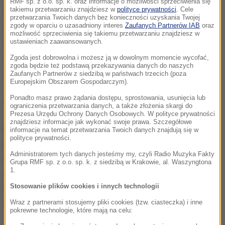
RMF sp. z o.o. sp. k. oraz informacje o możliwości sprzeciwienia się
takiemu przetwarzaniu znajdziesz w
polityce prywatności
. Cele
zapewnia przestrzeganie prawa morza i zapobiega
przetwarzania Twoich danych bez konieczności uzyskania Twojej
wrogim działaniom, chroniąc interesy naszego kraju.
zgody w oparciu o uzasadniony interes
Zaufanych Partnerów IAB
oraz
możliwość sprzeciwienia się takiemu przetwarzaniu znajdziesz w
Eskortowanie rosyjskiej grupy zadaniowej razem z
ustawieniach zaawansowanych.
siłami naszych sojuszników z NATO pokazuje
Zgoda jest dobrowolna i możesz ją w dowolnym momencie wycofać,
zgoda będzie też podstawą przekazywania danych do naszych
zaangażowanie Wielkiej Brytanii w sojusz i
Zaufanych Partnerów z siedzibą w państwach trzecich (poza
Europejskim Obszarem Gospodarczym).
utrzymanie bezpieczeństwa morskiego
- oświadczył
Ponadto masz prawo żądania dostępu, sprostowania, usunięcia lub
dowódca HMS "Portland" komandor Ed Moss-Ward.
ograniczenia przetwarzania danych, a także złożenia skargi do
Prezesa Urzędu Ochrony Danych Osobowych. W polityce prywatności
znajdziesz informacje jak wykonać swoje prawa. Szczegółowe
HMS "Portland", który wyruszył w sobotę na obecny
informacje na temat przetwarzania Twoich danych znajdują się w
polityce prywatności.
patrol z macierzystego portu w Plymouth, patrolował
Administratorem tych danych jesteśmy my, czyli Radio Muzyka Fakty
wcześniej wody w pobliżu Wielkiej Brytanii, zawinął
Grupa RMF sp. z o.o. sp. k. z siedzibą w Krakowie, al. Waszyngtona
1.
do portów w Norwegii i Szwecji oraz brał udział w
Stosowanie plików cookies i innych technologii
NATO-wskich ćwiczeniach morskich na północnym
Wraz z partnerami stosujemy pliki cookies (tzw. ciasteczka) i inne
Atlantyku - przekazała brytyjska marynarka.
pokrewne technologie, które mają na celu: