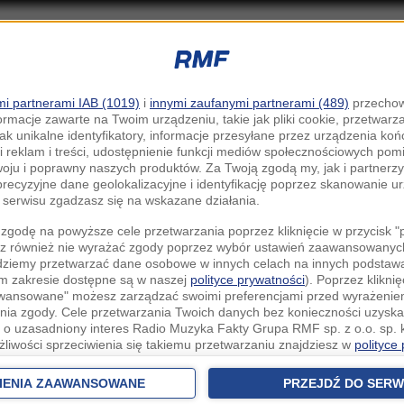
i partnerami IAB (1019)
i
innymi zaufanymi partnerami (489)
przechow
ormacje zawarte na Twoim urządzeniu, takie jak pliki cookie, przetwar
jak unikalne identyfikatory, informacje przesyłane przez urządzenia k
i reklam i treści, udostępnienie funkcji mediów społecznościowych pom
chcesz widzieć więcej artykułów od RMF24?
dodaj w 
woju i poprawny naszych produktów. Za Twoją zgodą my, jak i partner
recyzyjne dane geolokalizacyjne i identyfikację poprzez skanowanie u
serwisu zgadzasz się na wskazane działania.
zgodę na powyższe cele przetwarzania poprzez kliknięcie w przycisk 
z również nie wyrażać zgody poprzez wybór ustawień zaawansowanych
dziemy przetwarzać dane osobowe w innych celach na innych podsta
ym zakresie dostępne są w naszej
polityce prywatności
). Poprzez kliknię
awansowane" możesz zarządzać swoimi preferencjami przed wyrażenie
ia zgody. Cele przetwarzania Twoich danych bez konieczności uzyska
 o uzasadniony interes Radio Muzyka Fakty Grupa RMF sp. z o.o. sp. k
żliwości sprzeciwienia się takiemu przetwarzaniu znajdziesz w
polityce
nia Twoich danych bez konieczności uzyskania Twojej zgody w oparci
ch Partnerów IAB
oraz możliwość sprzeciwienia się takiemu przetwarza
IENIA ZAAWANSOWANE
PRZEJDŹ DO SERW
aawansowanych.