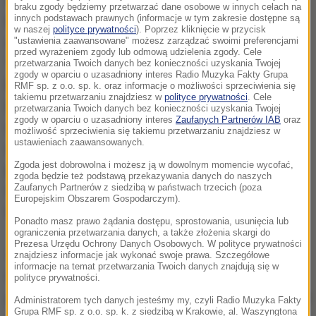
Impreza w Eastbourne to pierwszy start Agnieszki
braku zgody będziemy przetwarzać dane osobowe w innych celach na
innych podstawach prawnych (informacje w tym zakresie dostępne są
Radwańskiej po dwumiesięcznej przerwie
w naszej
polityce prywatności
). Poprzez kliknięcie w przycisk
spowodowanej kontuzją pleców. W drodze do
"ustawienia zaawansowane" możesz zarządzać swoimi preferencjami
przed wyrażeniem zgody lub odmową udzielenia zgody. Cele
"czwórki" pokonała wcześniej Węgierkę Timeę
przetwarzania Twoich danych bez konieczności uzyskania Twojej
zgody w oparciu o uzasadniony interes Radio Muzyka Fakty Grupa
Babos i rozstawioną z "15" reprezentantkę Australii
RMF sp. z o.o. sp. k. oraz informacje o możliwości sprzeciwienia się
takiemu przetwarzaniu znajdziesz w
polityce prywatności
. Cele
Darię Gavrilovą. W środę odpoczywała, bo
przetwarzania Twoich danych bez konieczności uzyskania Twojej
zgody w oparciu o uzasadniony interes
Zaufanych Partnerów IAB
oraz
rozstawiona z "trójką" Czeszka Petra Kvitova
możliwość sprzeciwienia się takiemu przetwarzaniu znajdziesz w
ustawieniach zaawansowanych.
wycofała się przed ich spotkaniem 1/8 finału z
Zgoda jest dobrowolna i możesz ją w dowolnym momencie wycofać,
powodu urazu. Podopieczna Tomasza
zgoda będzie też podstawą przekazywania danych do naszych
Zaufanych Partnerów z siedzibą w państwach trzecich (poza
Wiktorowskiego przyznała, że nie spodziewała się
Europejskim Obszarem Gospodarczym).
tak udanego występu ze swojej strony.
Ponadto masz prawo żądania dostępu, sprostowania, usunięcia lub
ograniczenia przetwarzania danych, a także złożenia skargi do
Prezesa Urzędu Ochrony Danych Osobowych. W polityce prywatności
Wzięłam ze sobą tylko trzy sukienki meczowe.
znajdziesz informacje jak wykonać swoje prawa. Szczegółowe
informacje na temat przetwarzania Twoich danych znajdują się w
Myślałam, że tyle na pewno wystarczy. Byłam
polityce prywatności.
przekonana, że rozegram tu jedno, maksymalnie dwa
Administratorem tych danych jesteśmy my, czyli Radio Muzyka Fakty
Grupa RMF sp. z o.o. sp. k. z siedzibą w Krakowie, al. Waszyngtona