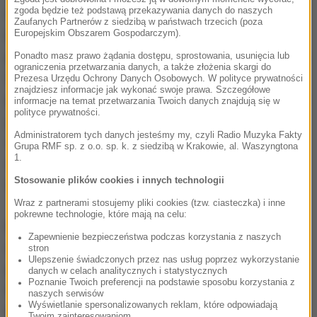
zgoda będzie też podstawą przekazywania danych do naszych
Centrum Myśli Jana Pawła II, który jest jednym z
Zaufanych Partnerów z siedzibą w państwach trzecich (poza
Europejskim Obszarem Gospodarczym).
kuratorów nowej wystawy. Chodzi również o to, by
pokazać historię Polski osobom, które pojawią się na
Ponadto masz prawo żądania dostępu, sprostowania, usunięcia lub
ograniczenia przetwarzania danych, a także złożenia skargi do
Światowych Dniach Młodzieży. Wystawa ma
Prezesa Urzędu Ochrony Danych Osobowych. W polityce prywatności
znajdziesz informacje jak wykonać swoje prawa. Szczegółowe
połączyć pokolenia zwiedzających.
Jednym chcemy
informacje na temat przetwarzania Twoich danych znajdują się w
polityce prywatności.
przypomnieć te historię, poprowadzić ich szlakiem
Administratorem tych danych jesteśmy my, czyli Radio Muzyka Fakty
wzruszeń, ale też odkryć historię na nowo (...), a dla
Grupa RMF sp. z o.o. sp. k. z siedzibą w Krakowie, al. Waszyngtona
1.
najmłodszych to będzie rodzaj elementarza
- dodaje
Stosowanie plików cookies i innych technologii
w RMF FM Łukasz Ofiara.
Wraz z partnerami stosujemy pliki cookies (tzw. ciasteczka) i inne
pokrewne technologie, które mają na celu:
Refleksje i komentarze papieża Polaka, dotyczące
Zapewnienie bezpieczeństwa podczas korzystania z naszych
duchowej historii Polski, pojawią się na specjalnych
stron
Ulepszenie świadczonych przez nas usług poprzez wykorzystanie
panelach dedykowanych kolejno - ceremonii chrztu
danych w celach analitycznych i statystycznych
Poznanie Twoich preferencji na podstawie sposobu korzystania z
Polski, świętym w dziejach Polski, św. Faustynie, św.
naszych serwisów
Wyświetlanie spersonalizowanych reklam, które odpowiadają
Maksymilianowi Kolbe i bł. ks. Jerzemu Popiełuszce.
Twoim zainteresowaniom