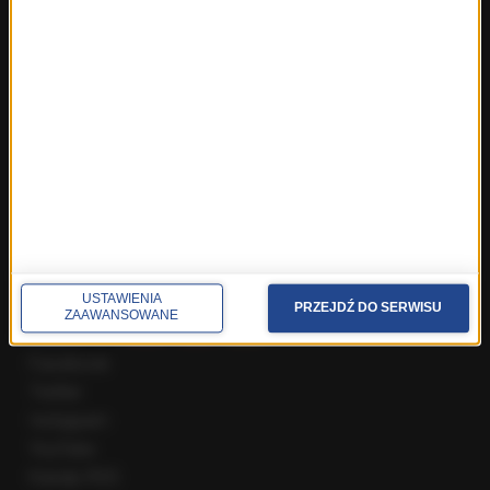
Fakty z Wrocławia
Fakty z Zakopanego
ROZMOWY W RMF FM
Najnowsze rozmowy w RMF FM
Rozmowa o 7:00 w RMF FM i Radiu RMF24
Poranna rozmowa w RMF FM
Popołudniowa rozmowa w RMF FM
Gość Krzysztofa Ziemca w RMF FM
Rozmowy w Radiu RMF24
SPOŁECZNOŚĆ
USTAWIENIA
PRZEJDŹ DO SERWISU
ZAAWANSOWANE
Facebook
Twitter
Instagram
YouTube
Kanały RSS