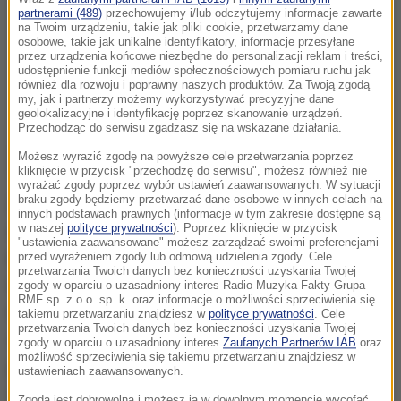
partnerami (489)
przechowujemy i/lub odczytujemy informacje zawarte
na Twoim urządzeniu, takie jak pliki cookie, przetwarzamy dane
osobowe, takie jak unikalne identyfikatory, informacje przesyłane
przez urządzenia końcowe niezbędne do personalizacji reklam i treści,
udostępnienie funkcji mediów społecznościowych pomiaru ruchu jak
również dla rozwoju i poprawny naszych produktów. Za Twoją zgodą
my, jak i partnerzy możemy wykorzystywać precyzyjne dane
geolokalizacyjne i identyfikację poprzez skanowanie urządzeń.
Przechodząc do serwisu zgadzasz się na wskazane działania.
Możesz wyrazić zgodę na powyższe cele przetwarzania poprzez
kliknięcie w przycisk "przechodzę do serwisu", możesz również nie
wyrażać zgody poprzez wybór ustawień zaawansowanych. W sytuacji
braku zgody będziemy przetwarzać dane osobowe w innych celach na
Zwiedzający, przechodząc przez cztery
innych podstawach prawnych (informacje w tym zakresie dostępne są
w naszej
polityce prywatności
). Poprzez kliknięcie w przycisk
symboliczne bramy, poznają dzieje Polski i
"ustawienia zaawansowane" możesz zarządzać swoimi preferencjami
najważniejsze dla Polaków wartości, a także
przed wyrażeniem zgody lub odmową udzielenia zgody. Cele
przetwarzania Twoich danych bez konieczności uzyskania Twojej
świętych, którzy wywarli wpływ na duchową historię
zgody w oparciu o uzasadniony interes Radio Muzyka Fakty Grupa
RMF sp. z o.o. sp. k. oraz informacje o możliwości sprzeciwienia się
narodu. Wystawa nosi tytuł "Jan Paweł II. Źródła".
To
takiemu przetwarzaniu znajdziesz w
polityce prywatności
. Cele
przetwarzania Twoich danych bez konieczności uzyskania Twojej
są chrześcijańskie źródła Polski (...). Jan Paweł II
zgody w oparciu o uzasadniony interes
Zaufanych Partnerów IAB
oraz
możliwość sprzeciwienia się takiemu przetwarzaniu znajdziesz w
jako narrator opowiada nam, czym jest tożsamość
ustawieniach zaawansowanych.
chrześcijańska
- mówi w RMF FM Łukasz Ofiara z
Zgoda jest dobrowolna i możesz ją w dowolnym momencie wycofać,