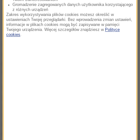
Gromadzenie zagregowanych danych użytkownika korzystającego
Linię czasu zapoczątkuje data chrztu Mieszka w
z różnych urządzeń
Zakres wykorzystywania plików cookies możesz określić w
966 roku, a zakończy ją Brama Trzeciego
ustawieniach Twojej przeglądarki. Bez wprowadzenia zmian ustawień,
informacje w plikach cookies mogą być zapisywane w pamięci
Tysiąclecia, nawiązująca do tej wzniesionej nad
Twojego urządzenia. Więcej szczegółów znajdziesz w
Polityce
Jeziorem Lednickim. Wystawa będzie miała również
cookies
.
swoją multimedialną część. A wśród eksponatów
jest manual ze Złotym Kodeksem Gnieźnieńskim
pochodzący z Archiwum Archidiecezjalnego w
Gnieźnie.
Wystawa "Jan Paweł II. Źródła" będzie pokazywana
od 21 lipca do 15 sierpnia w specjalnie
zaaranżowanym pawilonie, którego projekt powstał
w pracowni Nizio Design International. Jego prosta i
minimalistyczna w formie bryła nawiązujące
kształtem do archetypu świątyni. Pawilon stanie