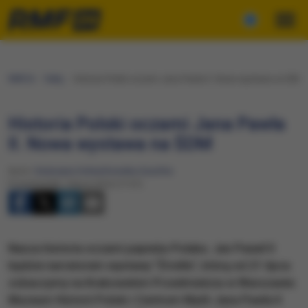
RMF24
Fakty
Historia Polski oczami Jana Pawła II. Nowa wystawa na ŚDM
Historia Polski oczami Jana Pawła
II. Nowa wystawa na ŚDM
Autor:
Katarzyna Sobiechowska-Szuchta
Poniedziałek, 4 lipca 2016 (17:37)
Nasza historia oczami papieża-Polaka. Jan Paweł II
będzie narratorem wystawy "Źródła", którą od 21 lipca
zobaczymy na Krakowskim Przedmieściu w Warszawie.
Muzeum Historii Polski i Centrum Myśli Jana Pawła II