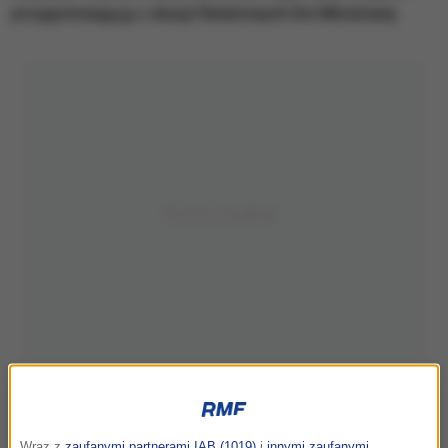
przygotowują ją z okazji Światowych Dni Młodzieży.
Wraz z
zaufanymi partnerami IAB (1019)
i
innymi zaufanymi