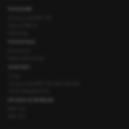
POLECANE
Gorąca Linia RMF FM
Staż w RMF24
Patronaty
POZOSTAŁE
Newsroom
Radio internetowe
KONTAKT
O nas
Gorąca Linia RMF FM: 600 700 800
email: fakty@rmf.fm
APLIKACJE MOBILNE
RMF FM
RMF ON