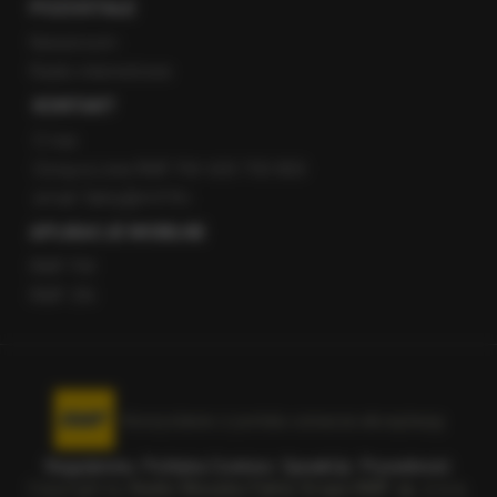
POZOSTAŁE
Newsroom
Radio internetowe
KONTAKT
O nas
Gorąca Linia RMF FM: 600 700 800
email: fakty@rmf.fm
APLIKACJE MOBILNE
RMF FM
RMF ON
Korzystanie z portalu oznacza akceptację
Regulaminu
.
Polityka Cookies
.
SpeakUp
.
Prywatność
.
Copyright by
Radio Muzyka Fakty Grupa RMF sp. z o.o.