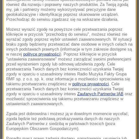
Witold Waszczykowski
również dla rozwoju i poprawny naszych produktów. Za Twoją zgodą
my, jak i partnerzy możemy wykorzystywać precyzyjne dane
geolokalizacyjne i identyfikację poprzez skanowanie urządzeń.
Przechodząc do serwisu zgadzasz się na wskazane działania.
Związki, które w tej chwili walczą z tym rządem, nie
Możesz wyrazić zgodę na powyższe cele przetwarzania poprzez
kliknięcie w przycisk "przechodzę do serwisu", możesz również nie
podejmowały działań za poprzednich rządów
- ocenił
wyrażać zgody poprzez wybór ustawień zaawansowanych. W sytuacji
braku zgody będziemy przetwarzać dane osobowe w innych celach na
w rozmowie z Onetem
innych podstawach prawnych (informacje w tym zakresie dostępne są
Waszczykowski.
Społeczeństwo jest konfrontowane
w naszej
polityce prywatności
). Poprzez kliknięcie w przycisk
"ustawienia zaawansowane" możesz zarządzać swoimi preferencjami
z dwoma fałszywymi narracjami
- zauważył. Jego
przed wyrażeniem zgody lub odmową udzielenia zgody. Cele
przetwarzania Twoich danych bez konieczności uzyskania Twojej
zdaniem bezpodstawne są opinie, że rząd Prawa i
zgody w oparciu o uzasadniony interes Radio Muzyka Fakty Grupa
RMF sp. z o.o. sp. k. oraz informacje o możliwości sprzeciwienia się
Sprawiedliwości nie zrobił nic dla nauczycieli oraz że
takiemu przetwarzaniu znajdziesz w
polityce prywatności
. Cele
przetwarzania Twoich danych bez konieczności uzyskania Twojej
nikt nie chce z nimi rozmawiać.
Rozmawiamy i
zgody w oparciu o uzasadniony interes
Zaufanych Partnerów IAB
oraz
możliwość sprzeciwienia się takiemu przetwarzaniu znajdziesz w
dajemy, rozkładamy to na jakiś czas
- przekonywał
ustawieniach zaawansowanych.
Waszczykowski.
Zgoda jest dobrowolna i możesz ją w dowolnym momencie wycofać,
zgoda będzie też podstawą przekazywania danych do naszych
Zaufanych Partnerów z siedzibą w państwach trzecich (poza
Od 8 kwietnia tego roku trwa ogólnopolski strajk
Europejskim Obszarem Gospodarczym).
nauczycieli zorganizowany przez Związek
Ponadto masz prawo żądania dostępu, sprostowania, usunięcia lub