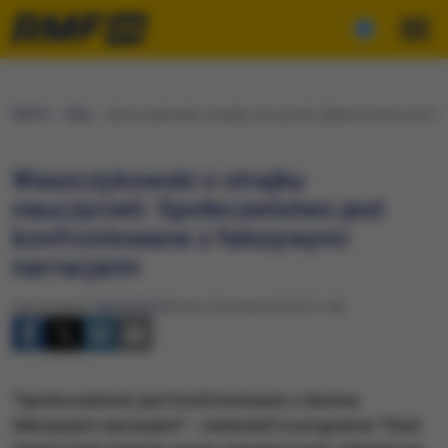
RMF24
Fakty
Waszczykowski o strajku nauczycieli: Społeczeństwo jest k
Waszczykowski o strajku
nauczycieli: Społeczeństwo jest
konfrontowane z fałszywymi
narracjami
Opracowanie:
Maciej Nycz
Środa, 24 kwietnia 2019 (11:46)
"Społeczeństwo jest konfrontowane z dwoma
fałszywymi narracjami" - stwierdził w programie "Onet