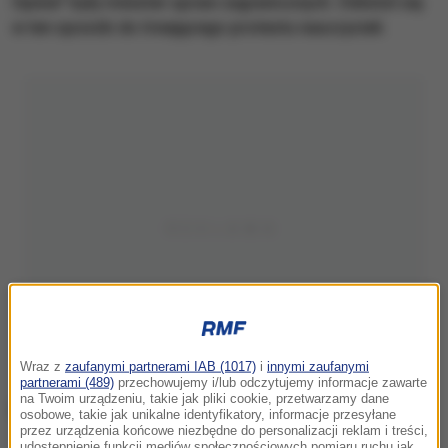
Opinie" były minister spraw zagranicznych. Odniósł się
w ten sposób do trwającego protestu nauczycieli.
Wraz z
zaufanymi partnerami IAB (1017)
i
innymi zaufanymi
partnerami (489)
przechowujemy i/lub odczytujemy informacje zawarte
na Twoim urządzeniu, takie jak pliki cookie, przetwarzamy dane
osobowe, takie jak unikalne identyfikatory, informacje przesyłane
przez urządzenia końcowe niezbędne do personalizacji reklam i treści,
udostępnienie funkcji mediów społecznościowych pomiaru ruchu jak