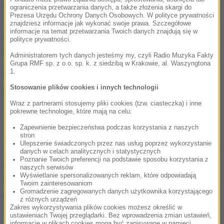
Nauczycielstwa Polskiego i Forum Związków
ograniczenia przetwarzania danych, a także złożenia skargi do
Prezesa Urzędu Ochrony Danych Osobowych. W polityce prywatności
Zawodowych. Przystąpiła do niego też część
znajdziesz informacje jak wykonać swoje prawa. Szczegółowe
informacje na temat przetwarzania Twoich danych znajdują się w
nauczycieli z oświatowej "Solidarności".
polityce prywatności.
Egzaminy maturalne powinny rozpocząć się 6 maja.
Administratorem tych danych jesteśmy my, czyli Radio Muzyka Fakty
Grupa RMF sp. z o.o. sp. k. z siedzibą w Krakowie, al. Waszyngtona
1.
Rok szkolny dla uczniów ostatnich klas szkół
Stosowanie plików cookies i innych technologii
ponadgimnazjalnych kończy się 26 kwietnia, czyli w
Wraz z partnerami stosujemy pliki cookies (tzw. ciasteczka) i inne
najbliższy piątek. Tego dnia maturzyści powinni
pokrewne technologie, które mają na celu:
otrzymać świadectwa ukończenia szkoły, bo jej
Zapewnienie bezpieczeństwa podczas korzystania z naszych
ukończenie jest warunkiem dopuszczenia do
stron
Ulepszenie świadczonych przez nas usług poprzez wykorzystanie
egzaminu maturalnego. Zakończenie roku szkolnego
danych w celach analitycznych i statystycznych
Poznanie Twoich preferencji na podstawie sposobu korzystania z
powinno zostać poprzedzone wystawieniem przez
naszych serwisów
Wyświetlanie spersonalizowanych reklam, które odpowiadają
nauczycieli ocen i zatwierdzeniem ich przez rady
Twoim zainteresowaniom
Gromadzenie zagregowanych danych użytkownika korzystającego
pedagogiczne klasyfikacyjne. Nie odbyły się jednak
z różnych urządzeń
Zakres wykorzystywania plików cookies możesz określić w
one w części szkół ze względu na strajk nauczycieli.
ustawieniach Twojej przeglądarki. Bez wprowadzenia zmian ustawień,
informacje w plikach cookies mogą być zapisywane w pamięci