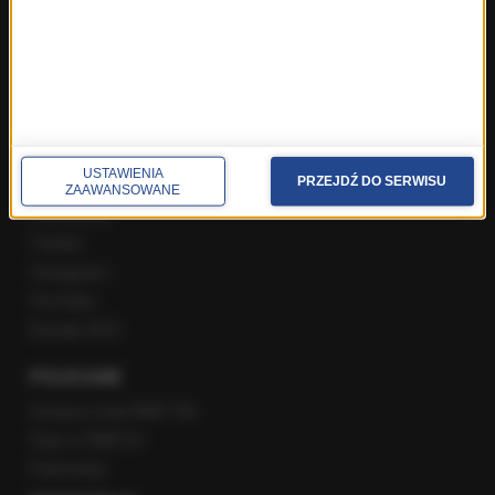
Poranna rozmowa w RMF FM
Popołudniowa rozmowa w RMF FM
Gość Krzysztofa Ziemca w RMF FM
Rozmowy w Radiu RMF24
SPOŁECZNOŚĆ
USTAWIENIA
PRZEJDŹ DO SERWISU
ZAAWANSOWANE
Facebook
Twitter
Instagram
YouTube
Kanały RSS
POLECANE
Gorąca Linia RMF FM
Staż w RMF24
Patronaty