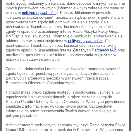
braku zgody będziemy przetwarzać dane osobowe w innych celach na
znani kibicom Asseco Resovii.
innych podstawach prawnych (informacje w tym zakresie dostępne są
w naszej
polityce prywatności
). Poprzez kliknięcie w przycisk
"ustawienia zaawansowane" możesz zarządzać swoimi preferencjami
To właśnie Perrin, Hoag i Vernon-Evans dali się we
przed wyrażeniem zgody lub odmową udzielenia zgody. Cele
przetwarzania Twoich danych bez konieczności uzyskania Twojej
znaki polskim zawodnikom, szczególnie w pierwszej
zgody w oparciu o uzasadniony interes Radio Muzyka Fakty Grupa
RMF sp. z o.o. sp. k. oraz informacje o możliwości sprzeciwienia się
części spotkania. Vernon-Evans momentami był nie
takiemu przetwarzaniu znajdziesz w
polityce prywatności
. Cele
do zatrzymania.
Początkowo to Kanadyjczycy byli
przetwarzania Twoich danych bez konieczności uzyskania Twojej
zgody w oparciu o uzasadniony interes
Zaufanych Partnerów IAB
oraz
częściej na prowadzeniu, a po soczystym zbiciu
możliwość sprzeciwienia się takiemu przetwarzaniu znajdziesz w
ustawieniach zaawansowanych.
Hoaga było 16:13 dla Kanady.
Heynen na przerwie
Zgoda jest dobrowolna i możesz ją w dowolnym momencie wycofać,
technicznej podzielił się uwagami ze swoimi
zgoda będzie też podstawą przekazywania danych do naszych
Zaufanych Partnerów z siedzibą w państwach trzecich (poza
podopiecznymi, którzy podkręcili tempo. Poprawili
Europejskim Obszarem Gospodarczym).
przede wszystkim zagrywkę, dzięki której odrzucili
Ponadto masz prawo żądania dostępu, sprostowania, usunięcia lub
ograniczenia przetwarzania danych, a także złożenia skargi do
rywali od siatki i swoich szans mogli szukać w bloku
Prezesa Urzędu Ochrony Danych Osobowych. W polityce prywatności
znajdziesz informacje jak wykonać swoje prawa. Szczegółowe
i obronie.
informacje na temat przetwarzania Twoich danych znajdują się w
polityce prywatności.
Polacy utrzymali przyjęcie, kilka dobrych wystaw
Administratorem tych danych jesteśmy my, czyli Radio Muzyka Fakty
zanotował Fabian Drzyzga, który m.in. rozegrał do
Grupa RMF sp. z o.o. sp. k. z siedzibą w Krakowie, al. Waszyngtona