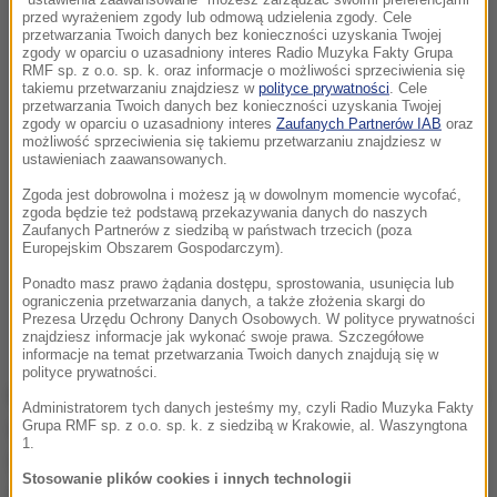
przed wyrażeniem zgody lub odmową udzielenia zgody. Cele
przetwarzania Twoich danych bez konieczności uzyskania Twojej
zgody w oparciu o uzasadniony interes Radio Muzyka Fakty Grupa
RMF sp. z o.o. sp. k. oraz informacje o możliwości sprzeciwienia się
takiemu przetwarzaniu znajdziesz w
polityce prywatności
. Cele
przetwarzania Twoich danych bez konieczności uzyskania Twojej
zgody w oparciu o uzasadniony interes
Zaufanych Partnerów IAB
oraz
możliwość sprzeciwienia się takiemu przetwarzaniu znajdziesz w
ustawieniach zaawansowanych.
Zgoda jest dobrowolna i możesz ją w dowolnym momencie wycofać,
zgoda będzie też podstawą przekazywania danych do naszych
Zaufanych Partnerów z siedzibą w państwach trzecich (poza
Europejskim Obszarem Gospodarczym).
Ponadto masz prawo żądania dostępu, sprostowania, usunięcia lub
ograniczenia przetwarzania danych, a także złożenia skargi do
Prezesa Urzędu Ochrony Danych Osobowych. W polityce prywatności
znajdziesz informacje jak wykonać swoje prawa. Szczegółowe
informacje na temat przetwarzania Twoich danych znajdują się w
polityce prywatności.
Henryk Filipski urodził się 30 kwietnia 1920 r. Walczył
Administratorem tych danych jesteśmy my, czyli Radio Muzyka Fakty
Grupa RMF sp. z o.o. sp. k. z siedzibą w Krakowie, al. Waszyngtona
w Narodowych Siłach Zbrojnych oraz w Narodowej
1.
Organizacji Wojskowej. Od września 1941 roku w
Stosowanie plików cookies i innych technologii
ZWZ-AK. Walczył w Powstaniu Warszawskim. 5