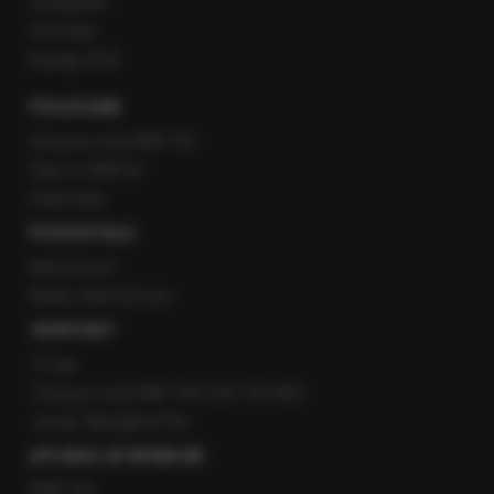
Instagram
YouTube
Kanały RSS
POLECANE
Gorąca Linia RMF FM
Staż w RMF24
Patronaty
POZOSTAŁE
Newsroom
Radio internetowe
KONTAKT
O nas
Gorąca Linia RMF FM: 600 700 800
email: fakty@rmf.fm
APLIKACJE MOBILNE
RMF FM