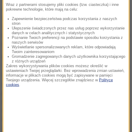
Wraz z partnerami stosujemy pliki cookies (tzw. ciasteczka) i inne
sierpnia 1944 r. w rejonie ul. Zielnej został trafiony
pokrewne technologie, które mają na celu:
odłamkiem granatnika w głowę. Był leczony w
Zapewnienie bezpieczeństwa podczas korzystania z naszych
stron
szpitalach na ul. Moniuszki, skąd przeniesiono go na
Ulepszenie świadczonych przez nas usług poprzez wykorzystanie
danych w celach analitycznych i statystycznych
zabieg trepanacji czaszki do szpitala dziecięcego na
Poznanie Twoich preferencji na podstawie sposobu korzystania z
naszych serwisów
ul. Śliską 51 do dr. Ogrodowczyka.
Wyświetlanie spersonalizowanych reklam, które odpowiadają
Twoim zainteresowaniom
Gromadzenie zagregowanych danych użytkownika korzystającego
Po powstaniu wraz z rodzicami trafił do obozu Dulag
z różnych urządzeń
121. Z Pruszkowa cała rodzina została przewieziona
Zakres wykorzystywania plików cookies możesz określić w
ustawieniach Twojej przeglądarki. Bez wprowadzenia zmian ustawień,
na roboty przymusowe do Borken w Niemczech,
informacje w plikach cookies mogą być zapisywane w pamięci
Twojego urządzenia. Więcej szczegółów znajdziesz w
Polityce
gdzie Filipski zatrudniony został przymusowo w
cookies
.
przemyśle niemieckim w Forstverwaltung Bocholt
(Nadleśnictwo) w Nadrenii Północnej-Westfalii. Po
wojnie zamieszkał w Nadarzynie. Był wieloletnim
ławnikiem sądowym, radnym a następnie
przewodniczącym Rady Narodowej w Nadarzynie