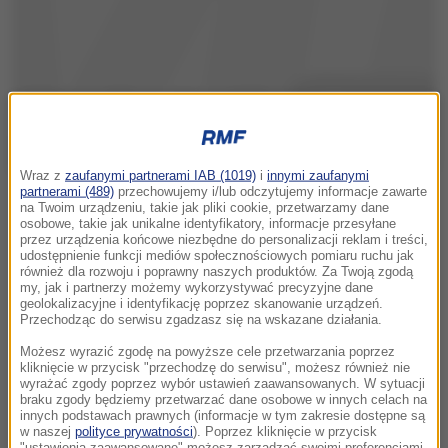
Wraz z
zaufanymi partnerami IAB (1019)
i
innymi zaufanymi
partnerami (489)
przechowujemy i/lub odczytujemy informacje zawarte
na Twoim urządzeniu, takie jak pliki cookie, przetwarzamy dane
osobowe, takie jak unikalne identyfikatory, informacje przesyłane
przez urządzenia końcowe niezbędne do personalizacji reklam i treści,
udostępnienie funkcji mediów społecznościowych pomiaru ruchu jak
również dla rozwoju i poprawny naszych produktów. Za Twoją zgodą
my, jak i partnerzy możemy wykorzystywać precyzyjne dane
geolokalizacyjne i identyfikację poprzez skanowanie urządzeń.
Przechodząc do serwisu zgadzasz się na wskazane działania.
Możesz wyrazić zgodę na powyższe cele przetwarzania poprzez
kliknięcie w przycisk "przechodzę do serwisu", możesz również nie
wyrażać zgody poprzez wybór ustawień zaawansowanych. W sytuacji
braku zgody będziemy przetwarzać dane osobowe w innych celach na
innych podstawach prawnych (informacje w tym zakresie dostępne są
w naszej
polityce prywatności
). Poprzez kliknięcie w przycisk
"ustawienia zaawansowane" możesz zarządzać swoimi preferencjami