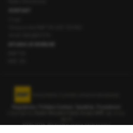
Radio internetowe
KONTAKT
O nas
Gorąca Linia RMF FM: 600 700 800
email: fakty@rmf.fm
APLIKACJE MOBILNE
RMF FM
RMF ON
Korzystanie z portalu oznacza akceptację
Regulaminu
.
Polityka Cookies
.
SpeakUp
.
Prywatność
.
Copyright by
Radio Muzyka Fakty Grupa RMF sp. z o.o.
sp. k.
2009-2026. Wszystkie prawa zastrzeżone.