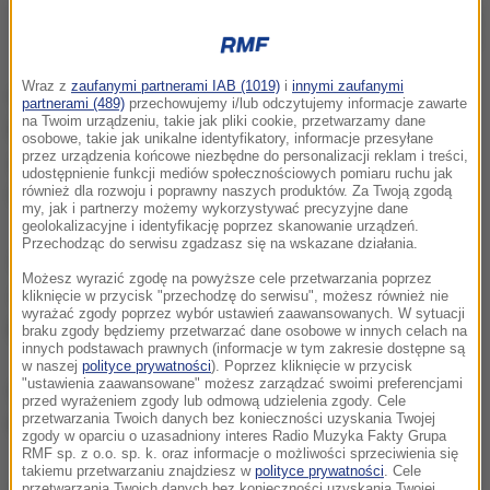
Dawid Kubacki po kwalifikacjach do indywidualnego konkursu skoków
narciarskich
Wraz z
zaufanymi partnerami IAB (1019)
i
innymi zaufanymi
Obecny sezon jest najlepszym w karierze 27-latka.
partnerami (489)
przechowujemy i/lub odczytujemy informacje zawarte
na Twoim urządzeniu, takie jak pliki cookie, przetwarzamy dane
Dwukrotnie zajmował w nim trzecie miejsce w
osobowe, takie jak unikalne identyfikatory, informacje przesyłane
przez urządzenia końcowe niezbędne do personalizacji reklam i treści,
zawodach Pucharu Świata - 30 grudnia w
udostępnienie funkcji mediów społecznościowych pomiaru ruchu jak
również dla rozwoju i poprawny naszych produktów. Za Twoją zgodą
Oberstdorfie i 7 lutego w Willingen.
my, jak i partnerzy możemy wykorzystywać precyzyjne dane
geolokalizacyjne i identyfikację poprzez skanowanie urządzeń.
Przechodząc do serwisu zgadzasz się na wskazane działania.
Po to trenuję, żeby walczyć o medale. Czy go
Możesz wyrazić zgodę na powyższe cele przetwarzania poprzez
zdobędę? Nie wiem, okaże się za dwa dni
-
kliknięcie w przycisk "przechodzę do serwisu", możesz również nie
wyrażać zgody poprzez wybór ustawień zaawansowanych. W sytuacji
powiedział.
braku zgody będziemy przetwarzać dane osobowe w innych celach na
innych podstawach prawnych (informacje w tym zakresie dostępne są
w naszej
polityce prywatności
). Poprzez kliknięcie w przycisk
"ustawienia zaawansowane" możesz zarządzać swoimi preferencjami
Wysoką formę demonstruje również w Korei
przed wyrażeniem zgody lub odmową udzielenia zgody. Cele
przetwarzania Twoich danych bez konieczności uzyskania Twojej
Południowej, ale w samozachwyt nie popada.
zgody w oparciu o uzasadniony interes Radio Muzyka Fakty Grupa
RMF sp. z o.o. sp. k. oraz informacje o możliwości sprzeciwienia się
takiemu przetwarzaniu znajdziesz w
polityce prywatności
. Cele
przetwarzania Twoich danych bez konieczności uzyskania Twojej