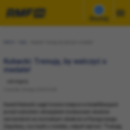
Słuchaj
RMF24
Fakty
Kubacki: Trenuję, by walczyć o medale!
Kubacki: Trenuję, by walczyć o
medale!
udostępnij
Czwartek, 8 lutego 2018 (16:40)
Dawid Kubacki zajął trzecie miejsce w kwalifikacjach
przed sobotnim olimpijskim konkursem skoków
narciarskich na normalnym obiekcie w Pjongczangu.
Zapytany, czy myśli o medalu, odparł wprost: "Trenuję,