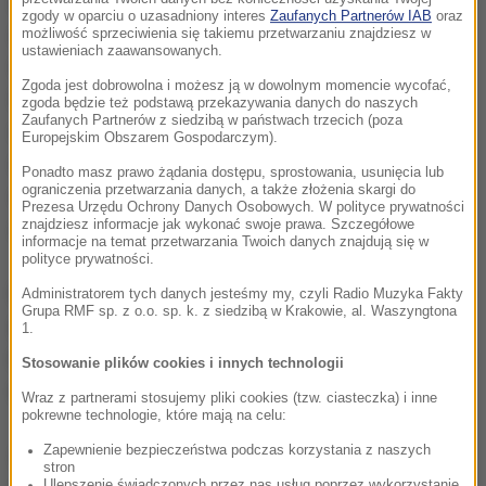
Zawsze można coś poprawić. Trener nigdy nie powie
zgody w oparciu o uzasadniony interes
Zaufanych Partnerów IAB
oraz
zawodnikowi, że już nic nie trzeba robić, bo już
możliwość sprzeciwienia się takiemu przetwarzaniu znajdziesz w
ustawieniach zaawansowanych.
wszystko jest dobrze. Cały czas pracuję nad sobą.
Zgoda jest dobrowolna i możesz ją w dowolnym momencie wycofać,
Nie ma czegoś takiego, że jak siadam na belce, to
zgoda będzie też podstawą przekazywania danych do naszych
Zaufanych Partnerów z siedzibą w państwach trzecich (poza
mogę sobie uciąć drzemkę, a na dole będzie dobry
Europejskim Obszarem Gospodarczym).
wynik. To jest ciągła praca. Trzeba pilnować
Ponadto masz prawo żądania dostępu, sprostowania, usunięcia lub
ograniczenia przetwarzania danych, a także złożenia skargi do
wszystkich elementów i pozostawać
Prezesa Urzędu Ochrony Danych Osobowych. W polityce prywatności
znajdziesz informacje jak wykonać swoje prawa. Szczegółowe
skoncentrowanym -
podkreślił.
informacje na temat przetwarzania Twoich danych znajdują się w
polityce prywatności.
Obiekty tej wielkości w Pucharze Świata praktycznie
Administratorem tych danych jesteśmy my, czyli Radio Muzyka Fakty
Grupa RMF sp. z o.o. sp. k. z siedzibą w Krakowie, al. Waszyngtona
zostały wyparte. Najlepsi zawodnicy nie
1.
rywalizowali na nich od roku i przedolimpijskiej próby
Stosowanie plików cookies i innych technologii
w Pjongczangu. Nie jest to jednak żaden problem.
Wraz z partnerami stosujemy pliki cookies (tzw. ciasteczka) i inne
pokrewne technologie, które mają na celu:
Zapewnienie bezpieczeństwa podczas korzystania z naszych
Schemat zawsze pozostaje ten sam. Wiem co mam
stron
Ulepszenie świadczonych przez nas usług poprzez wykorzystanie