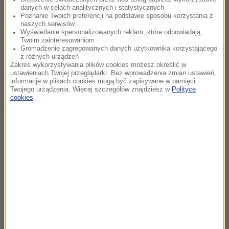
robić, a ta skocznia jest całkiem w porządku. Nie ma
danych w celach analitycznych i statystycznych
w niej czegoś, czego bym nie lubił. Wadą, ale nie
Poznanie Twoich preferencji na podstawie sposobu korzystania z
naszych serwisów
samego obiektu, jest tylko to, że czasem tu wieje i
Wyświetlanie spersonalizowanych reklam, które odpowiadają
Twoim zainteresowaniom
jest zimno
- przyznał Kubacki.
Gromadzenie zagregowanych danych użytkownika korzystającego
z różnych urządzeń
Zakres wykorzystywania plików cookies możesz określić w
ustawieniach Twojej przeglądarki. Bez wprowadzenia zmian ustawień,
Początek sobotniego konkursu w sobotę o godzinie
informacje w plikach cookies mogą być zapisywane w pamięci
Twojego urządzenia. Więcej szczegółów znajdziesz w
Polityce
13.35 czasu polskiego. Cztery lata temu w Soczi
cookies
.
triumfował Kamil Stoch.
(MKam)
Źródło: PAP
skoki narciarskie
Tagi:
chcesz widzieć więcej artykułów od RMF24?
dodaj w