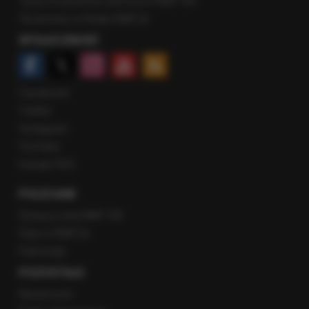
Gość Krzysztofa Ziemca w RMF FM
Rozmowy w Radiu RMF24
SPOŁECZNOŚĆ
Facebook
Twitter
Instagram
YouTube
Kanały RSS
POLECANE
Gorąca Linia RMF FM
Staż w RMF24
Patronaty
POZOSTAŁE
Newsroom