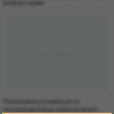
by walczyć o medale".