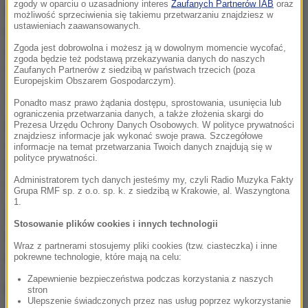
zgody w oparciu o uzasadniony interes
Zaufanych Partnerów IAB
oraz
ujawnił w rozmowie z Elżbietą Bieńkowską
możliwość sprzeciwienia się takiemu przetwarzaniu znajdziesz w
ustawieniach zaawansowanych.
informacje operacyjne Biura. Przywołał przy tym
Zgoda jest dobrowolna i możesz ją w dowolnym momencie wycofać,
stenogramy podsłuchanej rozmowy z restauracji
zgoda będzie też podstawą przekazywania danych do naszych
"Sowa i Przyjaciele", opublikowane w prasie.
Zaufanych Partnerów z siedzibą w państwach trzecich (poza
Europejskim Obszarem Gospodarczym).
Tam są szokujące szczegóły, łącznie z tym na
Ponadto masz prawo żądania dostępu, sprostowania, usunięcia lub
ograniczenia przetwarzania danych, a także złożenia skargi do
przykład, że w trakcie rozmowy padają informacje o
Prezesa Urzędu Ochrony Danych Osobowych. W polityce prywatności
znajdziesz informacje jak wykonać swoje prawa. Szczegółowe
życiu intymnym jednej z osób podejrzewanych o
informacje na temat przetwarzania Twoich danych znajdują się w
polityce prywatności.
korupcję - wysokiej urzędniczki Ministerstwa Spraw
Administratorem tych danych jesteśmy my, czyli Radio Muzyka Fakty
Zagranicznych
- dodawał.
Grupa RMF sp. z o.o. sp. k. z siedzibą w Krakowie, al. Waszyngtona
1.
Według Kamińskiego, na postępowanie ABW nie ma
Stosowanie plików cookies i innych technologii
wpływu decyzja prokuratury o odmowie śledztwa w
Wraz z partnerami stosujemy pliki cookies (tzw. ciasteczka) i inne
tej sprawie.
pokrewne technologie, które mają na celu:
Zapewnienie bezpieczeństwa podczas korzystania z naszych
Koordynator poinformował też, że wszyscy odwołani
stron
Ulepszenie świadczonych przez nas usług poprzez wykorzystanie