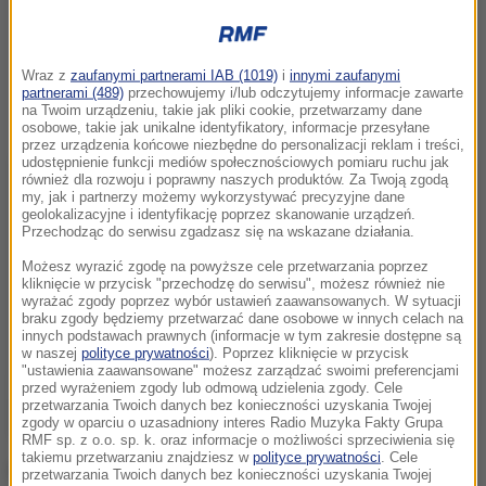
Wraz z
zaufanymi partnerami IAB (1019)
i
innymi zaufanymi
partnerami (489)
przechowujemy i/lub odczytujemy informacje zawarte
na Twoim urządzeniu, takie jak pliki cookie, przetwarzamy dane
osobowe, takie jak unikalne identyfikatory, informacje przesyłane
przez urządzenia końcowe niezbędne do personalizacji reklam i treści,
udostępnienie funkcji mediów społecznościowych pomiaru ruchu jak
również dla rozwoju i poprawny naszych produktów. Za Twoją zgodą
my, jak i partnerzy możemy wykorzystywać precyzyjne dane
geolokalizacyjne i identyfikację poprzez skanowanie urządzeń.
Przechodząc do serwisu zgadzasz się na wskazane działania.
Możesz wyrazić zgodę na powyższe cele przetwarzania poprzez
kliknięcie w przycisk "przechodzę do serwisu", możesz również nie
wyrażać zgody poprzez wybór ustawień zaawansowanych. W sytuacji
braku zgody będziemy przetwarzać dane osobowe w innych celach na
innych podstawach prawnych (informacje w tym zakresie dostępne są
w naszej
polityce prywatności
). Poprzez kliknięcie w przycisk
"ustawienia zaawansowane" możesz zarządzać swoimi preferencjami
przed wyrażeniem zgody lub odmową udzielenia zgody. Cele
przetwarzania Twoich danych bez konieczności uzyskania Twojej
zgody w oparciu o uzasadniony interes Radio Muzyka Fakty Grupa
RMF sp. z o.o. sp. k. oraz informacje o możliwości sprzeciwienia się
takiemu przetwarzaniu znajdziesz w
polityce prywatności
. Cele
Nowy minister koordynator twierdzi, że szef CBA
przetwarzania Twoich danych bez konieczności uzyskania Twojej