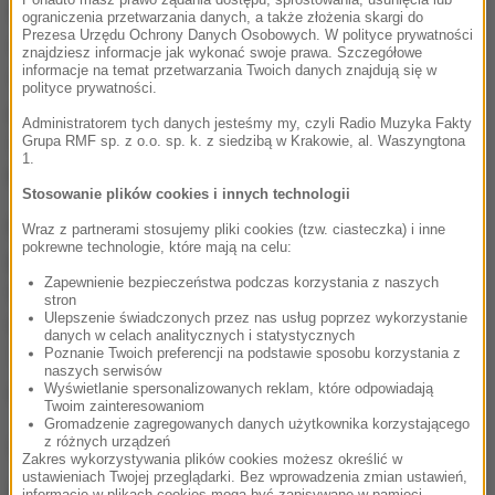
Będziemy przede wszystkim przyglądali się pracy
ograniczenia przetwarzania danych, a także złożenia skargi do
Prezesa Urzędu Ochrony Danych Osobowych. W polityce prywatności
operacyjnej biura, na ile zasadne było
znajdziesz informacje jak wykonać swoje prawa. Szczegółowe
informacje na temat przetwarzania Twoich danych znajdują się w
wykorzystywane różnego rodzaju metod pracy,
polityce prywatności.
przede wszystkim podsłuchiwania dziennikarzy, bo
Administratorem tych danych jesteśmy my, czyli Radio Muzyka Fakty
taki zarzut został sformułowany
- mówi rzecznik
Grupa RMF sp. z o.o. sp. k. z siedzibą w Krakowie, al. Waszyngtona
1.
Komendy Głównej Policji inspektor Marcin Szyndler.
Stosowanie plików cookies i innych technologii
Policjanci bez większego problemu mogą zakładać
Wraz z partnerami stosujemy pliki cookies (tzw. ciasteczka) i inne
pokrewne technologie, które mają na celu:
podsłuchy każdemu, nawet dziennikarzom.
Zapewnienie bezpieczeństwa podczas korzystania z naszych
Wystarczy, że podadzą przełożonym sam numer
stron
Ulepszenie świadczonych przez nas usług poprzez wykorzystanie
telefonu, a ukryją nazwisko posiadacza telefonu.
danych w celach analitycznych i statystycznych
Poznanie Twoich preferencji na podstawie sposobu korzystania z
Teraz funkcjonariusze sprawdzą, czy doszło tutaj
naszych serwisów
Wyświetlanie spersonalizowanych reklam, które odpowiadają
do nadużyć i jak uszczelnić procedury.
Twoim zainteresowaniom
Gromadzenie zagregowanych danych użytkownika korzystającego
(j.)
z różnych urządzeń
Zakres wykorzystywania plików cookies możesz określić w
ustawieniach Twojej przeglądarki. Bez wprowadzenia zmian ustawień,
Źródło: RMF FM
informacje w plikach cookies mogą być zapisywane w pamięci