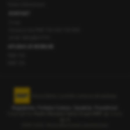
Radio internetowe
KONTAKT
O nas
Gorąca Linia RMF FM: 600 700 800
email: fakty@rmf.fm
APLIKACJE MOBILNE
RMF FM
RMF ON
Korzystanie z portalu oznacza akceptację
Regulaminu
.
Polityka Cookies
.
SpeakUp
.
Prywatność
.
Copyright by
Radio Muzyka Fakty Grupa RMF sp. z o.o.
sp. k.
2009-2026. Wszystkie prawa zastrzeżone.