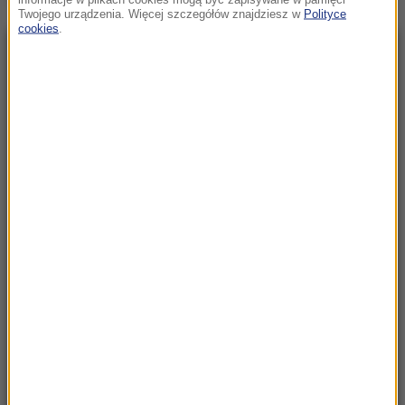
Twojego urządzenia. Więcej szczegółów znajdziesz w
Polityce
cookies
.
NAJNOWSZE
08:51
Jechał pod prąd i potrącił kobietę z
wózkiem. Policja szuka kuriera
08:33
„Cześć bohaterom”. Policyjni eksperci
odczytują napisy w celach śmierci Fortu VII
08:31
Wojna o władzę w FIFA. UEFA mówi "dość"
rządom Infantino
08:15
Nasi sąsiedzi wpadli na „wspaniały pomysł”.
Miały być żywe krowy, jest rozczarowanie