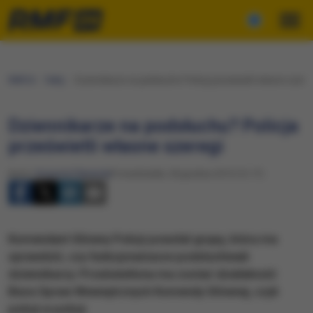
RMF24
Fakty
Dziennikarze na podsłuchu? Policja prześwietli własne szereg
Dziennikarze na podsłuchu? Policja
prześwietli własne szeregi
Autor:
Krzysztof Berenda
Poniedziałek, 28 grudnia 2015 (12:17)
Komendant Główny Policji powołał grupę, która ma
sprawdzić, czy funkcjonariusze podsłuchiwali
dziennikarzy. Prześwietlona ma zostać działalność
Biura Spraw Wewnętrznych Komendy Głównej, czyli
policji w policji.