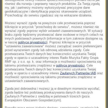
również dla rozwoju i poprawny naszych produktów. Za Twoją zgodą
my, jak i partnerzy możemy wykorzystywać precyzyjne dane
geolokalizacyjne i identyfikację poprzez skanowanie urządzeń.
Przechodząc do serwisu zgadzasz się na wskazane działania.
Możesz wyrazić zgodę na powyższe cele przetwarzania poprzez
kliknięcie w przycisk "przechodzę do serwisu", możesz również nie
wyrażać zgody poprzez wybór ustawień zaawansowanych. W sytuacji
braku zgody będziemy przetwarzać dane osobowe w innych celach na
innych podstawach prawnych (informacje w tym zakresie dostępne są
w naszej
polityce prywatności
). Poprzez kliknięcie w przycisk
"ustawienia zaawansowane" możesz zarządzać swoimi preferencjami
Specgrupa ma sprawdzić, czy policjanci z Biura
przed wyrażeniem zgody lub odmową udzielenia zgody. Cele
przetwarzania Twoich danych bez konieczności uzyskania Twojej
Spraw Wewnętrznych w ciągu ostatniego półtora
zgody w oparciu o uzasadniony interes Radio Muzyka Fakty Grupa
RMF sp. z o.o. sp. k. oraz informacje o możliwości sprzeciwienia się
roku podsłuchiwali dziennikarzy zaangażowanych w
takiemu przetwarzaniu znajdziesz w
polityce prywatności
. Cele
przetwarzania Twoich danych bez konieczności uzyskania Twojej
ujawnienie taśm w aferze podsłuchowej. Szczególny
zgody w oparciu o uzasadniony interes
Zaufanych Partnerów IAB
oraz
możliwość sprzeciwienia się takiemu przetwarzaniu znajdziesz w
nacisk ma być postawiony na okres, kiedy
ustawieniach zaawansowanych.
Komendantem Głównym Policji był Marek
Zgoda jest dobrowolna i możesz ją w dowolnym momencie wycofać,
Działoszyński, a ministrem spraw wewnętrznych
zgoda będzie też podstawą przekazywania danych do naszych
Zaufanych Partnerów z siedzibą w państwach trzecich (poza
Bartłomiej Sienkiewicz.
Europejskim Obszarem Gospodarczym).
Ponadto masz prawo żądania dostępu, sprostowania, usunięcia lub