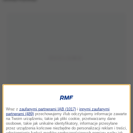
Wraz z
zaufanymi partnerami IAB (1017)
i
innymi zaufanymi
partnerami (489)
przechowujemy i/lub odczytujemy informacje zawarte
na Twoim urządzeniu, takie jak pliki cookie, przetwarzamy dane
osobowe, takie jak unikalne identyfikatory, informacje przesyłane
przez urządzenia końcowe niezbędne do personalizacji reklam i treści,
udostępnienie funkcji mediów społecznościowych pomiaru ruchu jak