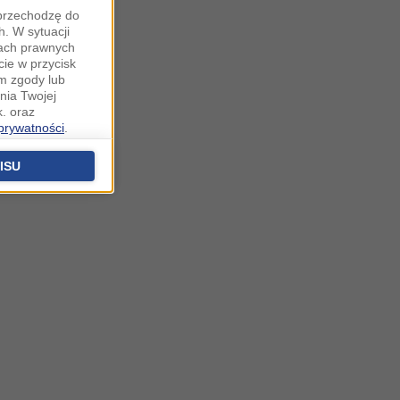
"przechodzę do
. W sytuacji
wach prawnych
cie w przycisk
m zgody lub
nia Twojej
. oraz
 prywatności
.
u o uzasadniony
niu znajdziesz w
ISU
 podstawą
ich (poza
warzania
ityce
na temat
.o. sp. k. z