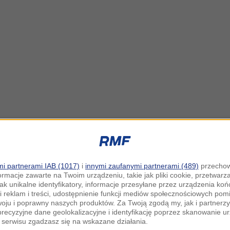
i partnerami IAB (1017)
i
innymi zaufanymi partnerami (489)
przechow
ormacje zawarte na Twoim urządzeniu, takie jak pliki cookie, przetwar
jak unikalne identyfikatory, informacje przesyłane przez urządzenia k
i reklam i treści, udostępnienie funkcji mediów społecznościowych pom
woju i poprawny naszych produktów. Za Twoją zgodą my, jak i partner
recyzyjne dane geolokalizacyjne i identyfikację poprzez skanowanie u
serwisu zgadzasz się na wskazane działania.