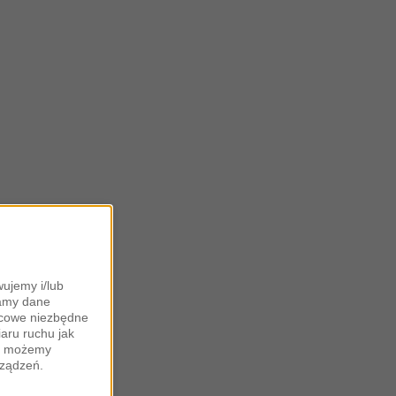
ujemy i/lub
zamy dane
ońcowe niezbędne
iaru ruchu jak
zy możemy
rządzeń.