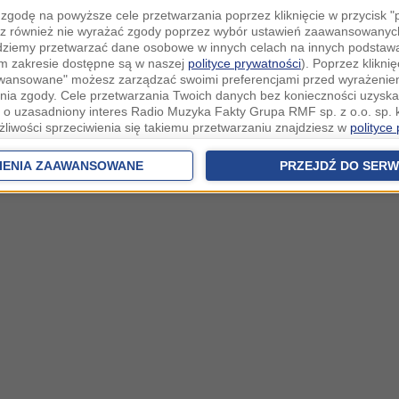
zgodę na powyższe cele przetwarzania poprzez kliknięcie w przycisk 
z również nie wyrażać zgody poprzez wybór ustawień zaawansowanych
dziemy przetwarzać dane osobowe w innych celach na innych podsta
ym zakresie dostępne są w naszej
polityce prywatności
). Poprzez kliknię
awansowane" możesz zarządzać swoimi preferencjami przed wyrażenie
ia zgody. Cele przetwarzania Twoich danych bez konieczności uzyska
 o uzasadniony interes Radio Muzyka Fakty Grupa RMF sp. z o.o. sp. k
żliwości sprzeciwienia się takiemu przetwarzaniu znajdziesz w
polityce
nia Twoich danych bez konieczności uzyskania Twojej zgody w oparci
ch Partnerów IAB
oraz możliwość sprzeciwienia się takiemu przetwarza
IENIA ZAAWANSOWANE
PRZEJDŹ DO SERW
aawansowanych.
rowolna i możesz ją w dowolnym momencie wycofać, zgoda będzie też
anych do naszych Zaufanych Partnerów z siedzibą w państwach trzec
szarem Gospodarczym).
awo żądania dostępu, sprostowania, usunięcia lub ograniczenia przet
 złożenia skargi do Prezesa Urzędu Ochrony Danych Osobowych. W pol
jdziesz informacje jak wykonać swoje prawa. Szczegółowe informacje 
woich danych znajdują się w polityce prywatności.
 tych danych jesteśmy my, czyli Radio Muzyka Fakty Grupa RMF sp. z o
owie, al. Waszyngtona 1.
ków cookies i innych technologii