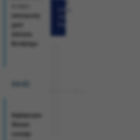
w sieci -
Wraz z partneram
Gościem
celu:
niezręczny
Zbigniew
Bogucki
gest
Zapewnienie 
Ulepszenie ś
Adriena
statystyczny
Poznanie Two
Brody'ego.
Wyświetlanie
Gromadzenie
Zakres wykorzys
wprowadzenia zm
urządzenia. Wię
04:43
Najlepszym
filmem
zostaje