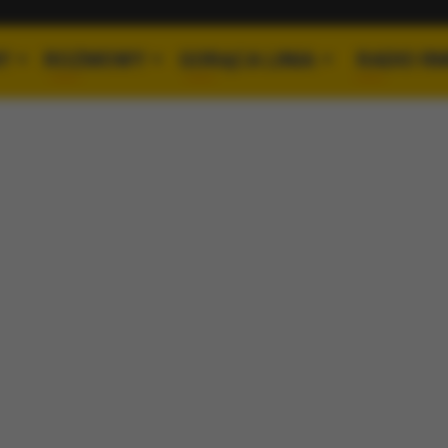
Y
ROZMOWY
GORĄCA LINIA
RADIO R