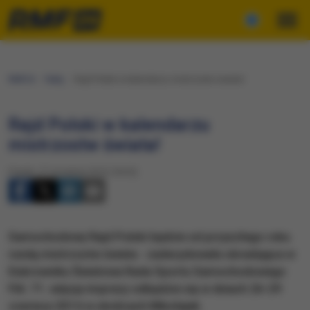
RMF24
Fakty
Rajd Polski w kalendarzu mistrzostw świata!
Rajd Polski w kalendarzu
mistrzostw świata!
Piątek, 27 września 2013 (18:33)
Samochodowy Rajd Polski będzie od przyszłego roku
rundą mistrzostw świata - zadecydowała obradująca w
Dubrowniku Światowa Rada Sportu Samochodowego
FIA. 71. edycja imprezy odbędzie się w dniach 26-29
czerwca 2014 w okolicach Mikołajek.