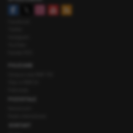
Facebook
Twitter
Instagram
YouTube
Kanały RSS
POLECANE
Gorąca Linia RMF FM
Staż w RMF24
Patronaty
POZOSTAŁE
Newsroom
Radio internetowe
KONTAKT