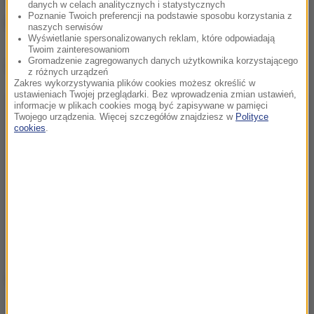
71. Rajd Polski będzie w przyszłym roku siódmą
danych w celach analitycznych i statystycznych
Poznanie Twoich preferencji na podstawie sposobu korzystania z
rundą mistrzostw świata.
naszych serwisów
Wyświetlanie spersonalizowanych reklam, które odpowiadają
Twoim zainteresowaniom
Gromadzenie zagregowanych danych użytkownika korzystającego
Dalsza część artykułu pod materiałem video:
z różnych urządzeń
Zakres wykorzystywania plików cookies możesz określić w
ustawieniach Twojej przeglądarki. Bez wprowadzenia zmian ustawień,
informacje w plikach cookies mogą być zapisywane w pamięci
Twojego urządzenia. Więcej szczegółów znajdziesz w
Polityce
cookies
.
19.01.2014
Rajd Monte Carlo