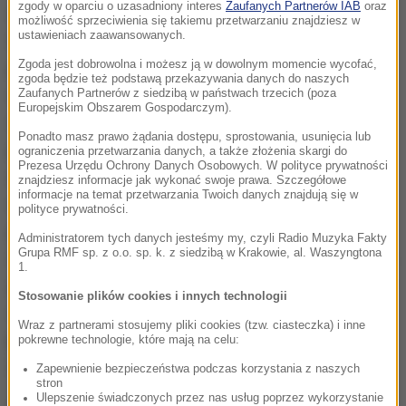
zgody w oparciu o uzasadniony interes
Zaufanych Partnerów IAB
oraz
szczęśliwi, że Światowa Rada Sportów Motorowych
możliwość sprzeciwienia się takiemu przetwarzaniu znajdziesz w
ustawieniach zaawansowanych.
FIA doceniła nie tylko nasze wieloletnie starania, ale
Zgoda jest dobrowolna i możesz ją w dowolnym momencie wycofać,
przede wszystkim dostrzegła wielki potencjał i
zgoda będzie też podstawą przekazywania danych do naszych
wysoki poziom organizacyjny drugiego wśród
Zaufanych Partnerów z siedzibą w państwach trzecich (poza
Europejskim Obszarem Gospodarczym).
najstarszych rajdów na świecie. Jesteśmy
Ponadto masz prawo żądania dostępu, sprostowania, usunięcia lub
przekonani, że LOTOS 71.Rajd Polski, a także kolejne
ograniczenia przetwarzania danych, a także złożenia skargi do
Prezesa Urzędu Ochrony Danych Osobowych. W polityce prywatności
edycje tej największej w Polsce imprezy w sportach
znajdziesz informacje jak wykonać swoje prawa. Szczegółowe
informacje na temat przetwarzania Twoich danych znajdują się w
motorowych przyczynią się do jeszcze większej
polityce prywatności.
popularności Rajdowych Mistrzostw Świata FIA.
Administratorem tych danych jesteśmy my, czyli Radio Muzyka Fakty
Grupa RMF sp. z o.o. sp. k. z siedzibą w Krakowie, al. Waszyngtona
Pozostajemy naturalnie na Mazurach, w Mikołajkach,
1.
gdzie Rajd Polski może zawsze liczyć na życzliwość i
Stosowanie plików cookies i innych technologii
wspaniałą atmosferę godną wielkiego widowiska
-
Wraz z partnerami stosujemy pliki cookies (tzw. ciasteczka) i inne
powiedział Andrzej Witkowski, prezes Polskiego
pokrewne technologie, które mają na celu:
Związku Motorowego.
Zapewnienie bezpieczeństwa podczas korzystania z naszych
stron
Ulepszenie świadczonych przez nas usług poprzez wykorzystanie