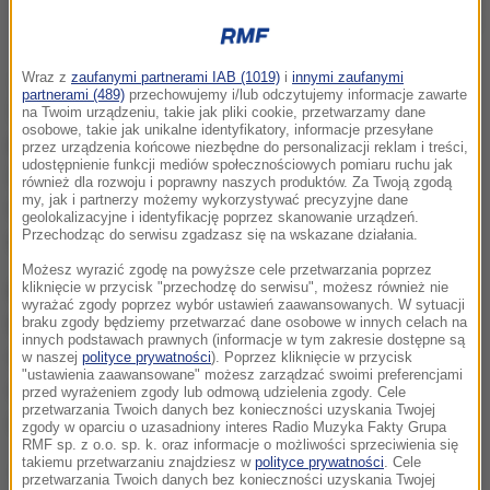
70. Rajd Polski zakończył się 15 września. Triumfował Kajetan
Kajetanowicz
Jak poinformował dyrektor Biura Sportu Polskiego
Wraz z
zaufanymi partnerami IAB (1019)
i
innymi zaufanymi
partnerami (489)
przechowujemy i/lub odczytujemy informacje zawarte
Związku Motorowego Arkadiusz Sąsara, PZM
na Twoim urządzeniu, takie jak pliki cookie, przetwarzamy dane
osobowe, takie jak unikalne identyfikatory, informacje przesyłane
podpisał trzyletni kontrakt z promotorem WRC
przez urządzenia końcowe niezbędne do personalizacji reklam i treści,
udostępnienie funkcji mediów społecznościowych pomiaru ruchu jak
(World Rally Championship) na organizację polskiej
również dla rozwoju i poprawny naszych produktów. Za Twoją zgodą
my, jak i partnerzy możemy wykorzystywać precyzyjne dane
rundy mistrzostw świata. Najstarsza w kraju
geolokalizacyjne i identyfikację poprzez skanowanie urządzeń.
Przechodząc do serwisu zgadzasz się na wskazane działania.
impreza rajdowa była nią już w 1973 i 2009 roku.
Możesz wyrazić zgodę na powyższe cele przetwarzania poprzez
kliknięcie w przycisk "przechodzę do serwisu", możesz również nie
Bazą rajdu pozostaną Mikołajki, gdzie zlokalizowany
wyrażać zgody poprzez wybór ustawień zaawansowanych. W sytuacji
będzie start i meta. Trasy odcinków specjalnych
braku zgody będziemy przetwarzać dane osobowe w innych celach na
innych podstawach prawnych (informacje w tym zakresie dostępne są
wytyczone zostaną na Mazurach. Nie jest jednak
w naszej
polityce prywatności
). Poprzez kliknięcie w przycisk
"ustawienia zaawansowane" możesz zarządzać swoimi preferencjami
wykluczone, że jeden dzień rywalizacji odbędzie się
przed wyrażeniem zgody lub odmową udzielenia zgody. Cele
przetwarzania Twoich danych bez konieczności uzyskania Twojej
na terenie Litwy.
zgody w oparciu o uzasadniony interes Radio Muzyka Fakty Grupa
RMF sp. z o.o. sp. k. oraz informacje o możliwości sprzeciwienia się
takiemu przetwarzaniu znajdziesz w
polityce prywatności
. Cele
To wspaniała wiadomość. Jesteśmy bardzo
przetwarzania Twoich danych bez konieczności uzyskania Twojej