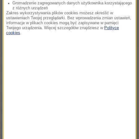
Gromadzenie zagregowanych danych użytkownika korzystającego
z różnych urządzeń
Zakres wykorzystywania plików cookies możesz określić w
ustawieniach Twojej przeglądarki. Bez wprowadzenia zmian ustawień,
informacje w plikach cookies mogą być zapisywane w pamięci
Twojego urządzenia. Więcej szczegółów znajdziesz w
Polityce
cookies
.
lewe rozegranie: Michał Jurecki (Polska)
środek rozegrania: Sander Sagosen (Norwegia)
obrotowy: Julen Aguinagalde (Hiszpania)
prawe rozegranie: Johan Jakobsson (Szwecja)
prawe skrzydło: Tobias Reichmann (Niemcy)
najlepszy obrońca: Henrik Mollgard (Dania)
najlepszy zawodnik (MVP): Raul Entrerrios