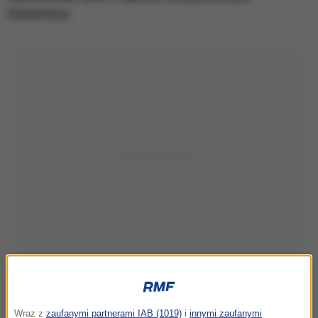
Entrerriosa.
Wraz z
zaufanymi partnerami IAB (1019)
i
innymi zaufanymi