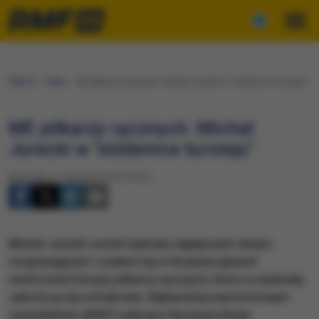
RMF24
Fakty
ME piłkarzy ręcznych: Michał Jurecki w "siódemce turnieju"
ME piłkarzy ręcznych: Michał
Jurecki w "siódemce turnieju"
Niedziela, 31 stycznia 2016 (13:32)
Michał Jurecki został wybrany najlepszym lewym
rozgrywającym i znalazł się w drużynie gwiazd
mistrzostw Europy piłkarzy ręcznych, które w niedzielę
zakończą się w Krakowie. Najbardziej wartościowym
zawodnikiem (MVP) wybrano Hiszpana Raula