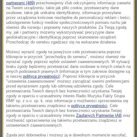
partnerami (489)
przechowujemy i/lub odczytujemy informacje zawarte
na Twoim urządzeniu, takie jak pliki cookie, przetwarzamy dane
osobowe, takie jak unikalne identyfikatory, informacje przesyłane
przez urządzenia końcowe niezbędne do personalizacji reklam i treści,
udostępnienie funkcji mediów społecznościowych pomiaru ruchu jak
również dla rozwoju i poprawny naszych produktów. Za Twoją zgodą
my, jak i partnerzy możemy wykorzystywać precyzyjne dane
geolokalizacyjne i identyfikację poprzez skanowanie urządzeń.
Przechodząc do serwisu zgadzasz się na wskazane działania.
Możesz wyrazić zgodę na powyższe cele przetwarzania poprzez
kliknięcie w przycisk "przechodzę do serwisu", możesz również nie
wyrażać zgody poprzez wybór ustawień zaawansowanych. W sytuacji
braku zgody będziemy przetwarzać dane osobowe w innych celach na
Organizatorzy decyzję w sprawie "siódemki turnieju" i
innych podstawach prawnych (informacje w tym zakresie dostępne są
w naszej
polityce prywatności
). Poprzez kliknięcie w przycisk
MVP imprezy ogłosili przed decydującymi meczami.
"ustawienia zaawansowane" możesz zarządzać swoimi preferencjami
przed wyrażeniem zgody lub odmową udzielenia zgody. Cele
O trzecie miejsce Norwegia zagra z Chorwacją, a w
przetwarzania Twoich danych bez konieczności uzyskania Twojej
zgody w oparciu o uzasadniony interes Radio Muzyka Fakty Grupa
finale Niemcy zmierzą się z Hiszpanią.
RMF sp. z o.o. sp. k. oraz informacje o możliwości sprzeciwienia się
takiemu przetwarzaniu znajdziesz w
polityce prywatności
. Cele
przetwarzania Twoich danych bez konieczności uzyskania Twojej
Oprócz Jureckiego, w "drużynie marzeń" znaleźli się
zgody w oparciu o uzasadniony interes
Zaufanych Partnerów IAB
oraz
m.in. jego trzej klubowi koledzy z Vive Targi Kielce:
możliwość sprzeciwienia się takiemu przetwarzaniu znajdziesz w
ustawieniach zaawansowanych.
hiszpański obrotowy Julen Aguinagalde, chorwacki
Zgoda jest dobrowolna i możesz ją w dowolnym momencie wycofać,