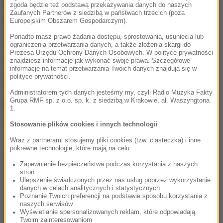
lewoskrzydłowy Manuel Strlek oraz niemiecki
zgoda będzie też podstawą przekazywania danych do naszych
Zaufanych Partnerów z siedzibą w państwach trzecich (poza
prawoskrzydłowy Tobias Reichmann.
Europejskim Obszarem Gospodarczym).
Ponadto masz prawo żądania dostępu, sprostowania, usunięcia lub
Polska zakończyła rywalizację w piątek i zajęła
ograniczenia przetwarzania danych, a także złożenia skargi do
Prezesa Urzędu Ochrony Danych Osobowych. W polityce prywatności
siódme miejsce.
znajdziesz informacje jak wykonać swoje prawa. Szczegółowe
informacje na temat przetwarzania Twoich danych znajdują się w
polityce prywatności.
Zespół Gwiazd ME:
Administratorem tych danych jesteśmy my, czyli Radio Muzyka Fakty
Grupa RMF sp. z o.o. sp. k. z siedzibą w Krakowie, al. Waszyngtona
bramkarz: Andreas Wolff (Niemcy)
1.
lewe skrzydło: Manuel Strlek (Chorwacja)
Stosowanie plików cookies i innych technologii
Wraz z partnerami stosujemy pliki cookies (tzw. ciasteczka) i inne
pokrewne technologie, które mają na celu:
Dalsza część artykułu pod materiałem video:
Zapewnienie bezpieczeństwa podczas korzystania z naszych
stron
Ulepszenie świadczonych przez nas usług poprzez wykorzystanie
danych w celach analitycznych i statystycznych
Poznanie Twoich preferencji na podstawie sposobu korzystania z
naszych serwisów
Wyświetlanie spersonalizowanych reklam, które odpowiadają
Twoim zainteresowaniom