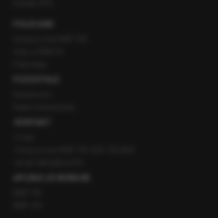
Kanały RSS
POLECANE
Gorąca Linia RMF FM
Staż w RMF24
Patronaty
POZOSTAŁE
Newsroom
Radio internetowe
KONTAKT
O nas
Gorąca Linia RMF FM: 600 700 800
email: fakty@rmf.fm
APLIKACJE MOBILNE
RMF FM
RMF ON