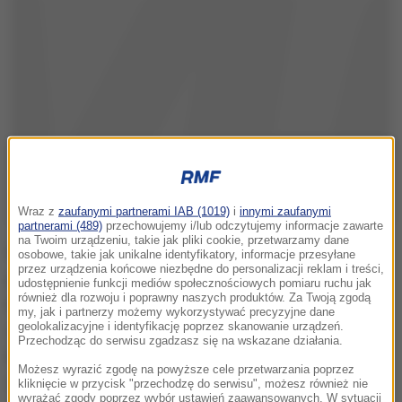
Wraz z
zaufanymi partnerami IAB (1019)
i
innymi zaufanymi
partnerami (489)
przechowujemy i/lub odczytujemy informacje zawarte
na Twoim urządzeniu, takie jak pliki cookie, przetwarzamy dane
Rzecznik wskazał, że wicepremier, minister kultury
osobowe, takie jak unikalne identyfikatory, informacje przesyłane
przez urządzenia końcowe niezbędne do personalizacji reklam i treści,
prof. Piotr Gliński skierował do ratusza pismo, w
udostępnienie funkcji mediów społecznościowych pomiaru ruchu jak
również dla rozwoju i poprawny naszych produktów. Za Twoją zgodą
którym poinformował prezydent Warszawy o
my, jak i partnerzy możemy wykorzystywać precyzyjne dane
geolokalizacyjne i identyfikację poprzez skanowanie urządzeń.
organizacji państwowych obchodów 7. rocznicy
Przechodząc do serwisu zgadzasz się na wskazane działania.
katastrofy smoleńskiej. Biuro Ochrony Rządu
Możesz wyrazić zgodę na powyższe cele przetwarzania poprzez
wskazało natomiast, że w związku z organizacją
kliknięcie w przycisk "przechodzę do serwisu", możesz również nie
wyrażać zgody poprzez wybór ustawień zaawansowanych. W sytuacji