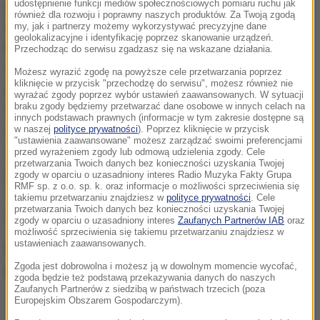
propagandowym, i tyle. Każdy będzie mógł pójść do
udostępnienie funkcji mediów społecznościowych pomiaru ruchu jak
również dla rozwoju i poprawny naszych produktów. Za Twoją zgodą
kina i sprawdzić, czy tak jest w istocie
- przekonuje
my, jak i partnerzy możemy wykorzystywać precyzyjne dane
geolokalizacyjne i identyfikację poprzez skanowanie urządzeń.
Krauze w rozmowie z "Rzeczpospolitą".
"Smoleńsk"
Przechodząc do serwisu zgadzasz się na wskazane działania.
nie rekonstruuje żadnej z wersji zamachu, tylko
Możesz wyrazić zgodę na powyższe cele przetwarzania poprzez
kliknięcie w przycisk "przechodzę do serwisu", możesz również nie
pokazuje to, co skądinąd sami wiemy: jak rodziła się
wyrażać zgody poprzez wybór ustawień zaawansowanych. W sytuacji
braku zgody będziemy przetwarzać dane osobowe w innych celach na
manipulacja. Od pierwszej minuty po katastrofie, od
innych podstawach prawnych (informacje w tym zakresie dostępne są
wersji o czterech podejściach, potem dwóch, od
w naszej
polityce prywatności
). Poprzez kliknięcie w przycisk
"ustawienia zaawansowane" możesz zarządzać swoimi preferencjami
rozmaitych wrzutek o pijanym generale, naciskach na
przed wyrażeniem zgody lub odmową udzielenia zgody. Cele
przetwarzania Twoich danych bez konieczności uzyskania Twojej
pilotów
- tłumaczy reżyser.
Do zrobienia filmu o
zgody w oparciu o uzasadniony interes Radio Muzyka Fakty Grupa
RMF sp. z o.o. sp. k. oraz informacje o możliwości sprzeciwienia się
manipulacji moja wiara czy niewiara w zamach nie
takiemu przetwarzaniu znajdziesz w
polityce prywatności
. Cele
przetwarzania Twoich danych bez konieczności uzyskania Twojej
jest potrzebna
- podkreśla.
zgody w oparciu o uzasadniony interes
Zaufanych Partnerów IAB
oraz
możliwość sprzeciwienia się takiemu przetwarzaniu znajdziesz w
ustawieniach zaawansowanych.
W weekendowej "Rzeczpospolitej"
Zgoda jest dobrowolna i możesz ją w dowolnym momencie wycofać,
także:
zgoda będzie też podstawą przekazywania danych do naszych
Zaufanych Partnerów z siedzibą w państwach trzecich (poza
Europejskim Obszarem Gospodarczym).
- Smoleński zaciąg