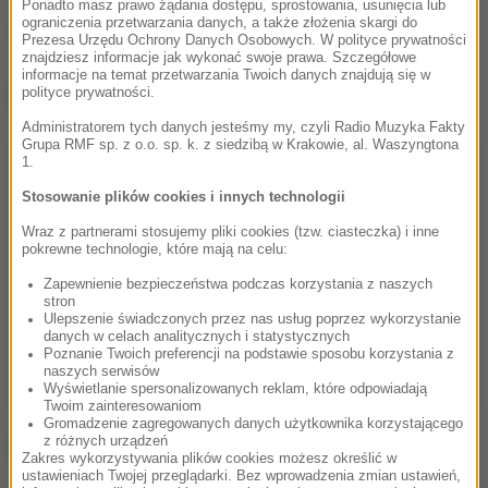
Ponadto masz prawo żądania dostępu, sprostowania, usunięcia lub
ograniczenia przetwarzania danych, a także złożenia skargi do
- Biblijny wiek rockowych dinozaurów
Prezesa Urzędu Ochrony Danych Osobowych. W polityce prywatności
znajdziesz informacje jak wykonać swoje prawa. Szczegółowe
informacje na temat przetwarzania Twoich danych znajdują się w
Dalsza część artykułu pod materiałem video:
polityce prywatności.
Administratorem tych danych jesteśmy my, czyli Radio Muzyka Fakty
Grupa RMF sp. z o.o. sp. k. z siedzibą w Krakowie, al. Waszyngtona
1.
Stosowanie plików cookies i innych technologii
Wraz z partnerami stosujemy pliki cookies (tzw. ciasteczka) i inne
pokrewne technologie, które mają na celu:
Zapewnienie bezpieczeństwa podczas korzystania z naszych
stron
Ulepszenie świadczonych przez nas usług poprzez wykorzystanie
danych w celach analitycznych i statystycznych
Poznanie Twoich preferencji na podstawie sposobu korzystania z
naszych serwisów
Wyświetlanie spersonalizowanych reklam, które odpowiadają
Twoim zainteresowaniom
Gromadzenie zagregowanych danych użytkownika korzystającego
z różnych urządzeń
Zakres wykorzystywania plików cookies możesz określić w
ustawieniach Twojej przeglądarki. Bez wprowadzenia zmian ustawień,