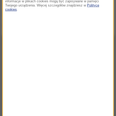
informacje w plikach cookies mogą być zapisywane w pamięci
Pierwsza strona "Rzeczpospolitej"
Twojego urządzenia. Więcej szczegółów znajdziesz w
Polityce
cookies
.
(mn)
Źródło: Rzeczpospolita
NAJNOWSZE
23:57
Były żołnierz USA przechodzi piekło w Rosji.
Waszyngton naciska na Moskwę
23:18
„To był dobry dzień”. Iga Świątek awansowała
do kolejnej rundy w Toronto
23:08
„Są już pewne postępy”. Donald Trump mówił