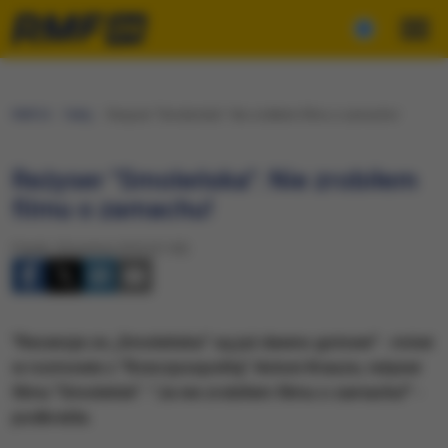
RMF24
Fakty
Reżyser "Smoleńska": Nie zrobiłem filmu o zamachu!
Reżyser "Smoleńska": Nie zrobiłem
filmu o zamachu!
Piątek, 8 kwietnia 2016 (21:00)
"Recenzje ze „Smoleńska” są już dawno gotowe" - mówi
w rozmowie z "Rzeczpospolitą" Antoni Krauze, reżyser
filmu "Smoleńsk". "Ja nie zrobiłem filmu o zamachu!" -
podkreśla.