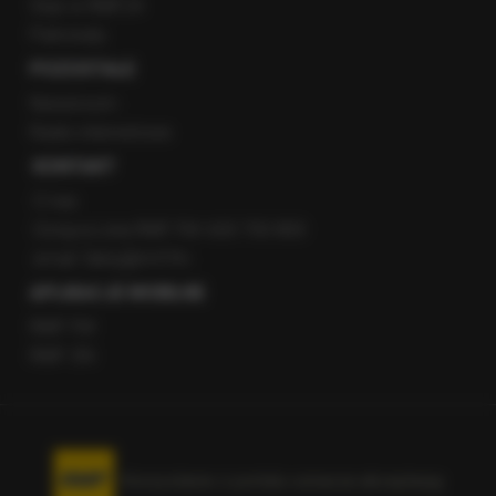
Staż w RMF24
Patronaty
POZOSTAŁE
Newsroom
Radio internetowe
KONTAKT
O nas
Gorąca Linia RMF FM: 600 700 800
email: fakty@rmf.fm
APLIKACJE MOBILNE
RMF FM
RMF ON
Korzystanie z portalu oznacza akceptację