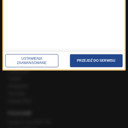
Najnowsze rozmowy w RMF FM
Rozmowa o 7:00 w RMF FM i Radiu RMF24
Poranna rozmowa w RMF FM
Popołudniowa rozmowa w RMF FM
Gość Krzysztofa Ziemca w RMF FM
Rozmowy w Radiu RMF24
SPOŁECZNOŚĆ
USTAWIENIA
PRZEJDŹ DO SERWISU
ZAAWANSOWANE
Facebook
Twitter
Instagram
YouTube
Kanały RSS
POLECANE
Gorąca Linia RMF FM