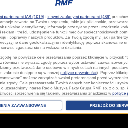
eo:
i partnerami IAB (1019)
i
innymi zaufanymi partnerami (489)
przechow
ormacje zawarte na Twoim urządzeniu, takie jak pliki cookie, przetwar
jak unikalne identyfikatory, informacje przesyłane przez urządzenia k
i reklam i treści, udostępnienie funkcji mediów społecznościowych pom
woju i poprawny naszych produktów. Za Twoją zgodą my, jak i partner
recyzyjne dane geolokalizacyjne i identyfikację poprzez skanowanie u
serwisu zgadzasz się na wskazane działania.
zgodę na powyższe cele przetwarzania poprzez kliknięcie w przycisk 
z również nie wyrażać zgody poprzez wybór ustawień zaawansowanych
dziemy przetwarzać dane osobowe w innych celach na innych podsta
ym zakresie dostępne są w naszej
polityce prywatności
). Poprzez kliknię
awansowane" możesz zarządzać swoimi preferencjami przed wyrażenie
ia zgody. Cele przetwarzania Twoich danych bez konieczności uzyska
 o uzasadniony interes Radio Muzyka Fakty Grupa RMF sp. z o.o. sp. k
żliwości sprzeciwienia się takiemu przetwarzaniu znajdziesz w
polityce
nia Twoich danych bez konieczności uzyskania Twojej zgody w oparci
ch Partnerów IAB
oraz możliwość sprzeciwienia się takiemu przetwarza
IENIA ZAAWANSOWANE
PRZEJDŹ DO SERW
aawansowanych.
rowolna i możesz ją w dowolnym momencie wycofać, zgoda będzie też
anych do naszych Zaufanych Partnerów z siedzibą w państwach trzec