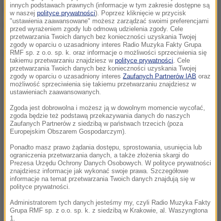
innych podstawach prawnych (informacje w tym zakresie dostępne są
zmarłej skremowano, a prochy wysłano rodzinie do
w naszej
polityce prywatności
). Poprzez kliknięcie w przycisk
"ustawienia zaawansowane" możesz zarządzać swoimi preferencjami
domu.
przed wyrażeniem zgody lub odmową udzielenia zgody. Cele
przetwarzania Twoich danych bez konieczności uzyskania Twojej
zgody w oparciu o uzasadniony interes Radio Muzyka Fakty Grupa
Dalsza część artykułu pod materiałem video:
RMF sp. z o.o. sp. k. oraz informacje o możliwości sprzeciwienia się
takiemu przetwarzaniu znajdziesz w
polityce prywatności
. Cele
przetwarzania Twoich danych bez konieczności uzyskania Twojej
zgody w oparciu o uzasadniony interes
Zaufanych Partnerów IAB
oraz
możliwość sprzeciwienia się takiemu przetwarzaniu znajdziesz w
ustawieniach zaawansowanych.
Zgoda jest dobrowolna i możesz ją w dowolnym momencie wycofać,
zgoda będzie też podstawą przekazywania danych do naszych
Zaufanych Partnerów z siedzibą w państwach trzecich (poza
Europejskim Obszarem Gospodarczym).
Ponadto masz prawo żądania dostępu, sprostowania, usunięcia lub
ograniczenia przetwarzania danych, a także złożenia skargi do
Prezesa Urzędu Ochrony Danych Osobowych. W polityce prywatności
znajdziesz informacje jak wykonać swoje prawa. Szczegółowe
informacje na temat przetwarzania Twoich danych znajdują się w
polityce prywatności.
Administratorem tych danych jesteśmy my, czyli Radio Muzyka Fakty
Grupa RMF sp. z o.o. sp. k. z siedzibą w Krakowie, al. Waszyngtona
1.