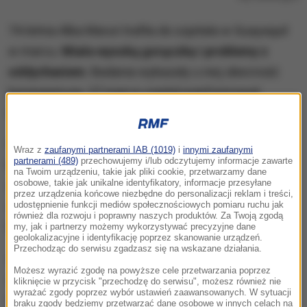
74-letnia Alba Maruri trafiła do szpitala w Guayaquil
w marcu.
Miała wysoką gorączkę i problemy z
oddychaniem
. Badania wykazały u niej obecność
koronawirusa. 27 marca szpital poinformował
rodzinę kobiety, że 74-latka zmarła.
Ciało kobiety pokazano rodzinie w szpitalnej
Wraz z
zaufanymi partnerami IAB (1019)
i
innymi zaufanymi
partnerami (489)
przechowujemy i/lub odczytujemy informacje zawarte
kostnicy. Krewni musieli jednak zachować odległość
na Twoim urządzeniu, takie jak pliki cookie, przetwarzamy dane
osobowe, takie jak unikalne identyfikatory, informacje przesyłane
ze względu na procedury bezpieczeństwa w
przez urządzenia końcowe niezbędne do personalizacji reklam i treści,
związku z epidemią. Wszyscy uznali, że to Alba
udostępnienie funkcji mediów społecznościowych pomiaru ruchu jak
również dla rozwoju i poprawny naszych produktów. Za Twoją zgodą
Maruri.
my, jak i partnerzy możemy wykorzystywać precyzyjne dane
geolokalizacyjne i identyfikację poprzez skanowanie urządzeń.
Przechodząc do serwisu zgadzasz się na wskazane działania.
Bałem się zobaczyć jej twarz. Stałem półtora metra
Możesz wyrazić zgodę na powyższe cele przetwarzania poprzez
od niej, miała te same włosy, ten sam kolor skóry
-
kliknięcie w przycisk "przechodzę do serwisu", możesz również nie
wyrażać zgody poprzez wybór ustawień zaawansowanych. W sytuacji
mówił siostrzeniec kobiety Jaime Morla. Ciało
braku zgody będziemy przetwarzać dane osobowe w innych celach na