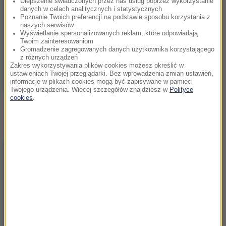
Ulepszenie świadczonych przez nas usług poprzez wykorzystanie
federacja World
danych w celach analitycznych i statystycznych
Athletics.
Poznanie Twoich preferencji na podstawie sposobu korzystania z
naszych serwisów
Powodem jest
Wyświetlanie spersonalizowanych reklam, które odpowiadają
Twoim zainteresowaniom
szerzący się
Gromadzenie zagregowanych danych użytkownika korzystającego
z różnych urządzeń
koronawirus.
Zakres wykorzystywania plików cookies możesz określić w
ustawieniach Twojej przeglądarki. Bez wprowadzenia zmian ustawień,
informacje w plikach cookies mogą być zapisywane w pamięci
Twojego urządzenia. Więcej szczegółów znajdziesz w
Polityce
cookies
.
19:15
Policja w Malezji
zatrzymała cztery
osoby za
szerzenie
dezinformacji na