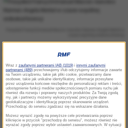
Prezydent Francji Emmanuel Macron i kanclerz Niemiec Angela Merkel w
czasie wspólnej wideokonferencji
Francusko-niemiecka inicjatywa została ogłoszona
na kilka dni przed szczytem Unii Europejskiej dot.
Wraz z
zaufanymi partnerami IAB (1019)
i
innymi zaufanymi
planu wsparcia antykryzysowego dla Europy.
partnerami (489)
przechowujemy i/lub odczytujemy informacje zawarte
na Twoim urządzeniu, takie jak pliki cookie, przetwarzamy dane
Jej
szczegóły nie są jeszcze znane,
wiadomo
osobowe, takie jak unikalne identyfikatory, informacje przesyłane
przez urządzenia końcowe niezbędne do personalizacji reklam i treści,
natomiast, że
ma koncentrować się na zdrowiu,
udostępnienie funkcji mediów społecznościowych pomiaru ruchu jak
również dla rozwoju i poprawny naszych produktów. Za Twoją zgodą
ożywieniu gospodarczym, transformacji
my, jak i partnerzy możemy wykorzystywać precyzyjne dane
geolokalizacyjne i identyfikację poprzez skanowanie urządzeń.
ekologicznej i cyfrowej oraz suwerenności
Przechodząc do serwisu zgadzasz się na wskazane działania.
przemysłowej Europy.
Możesz wyrazić zgodę na powyższe cele przetwarzania poprzez
kliknięcie w przycisk "przechodzę do serwisu", możesz również nie
wyrażać zgody poprzez wybór ustawień zaawansowanych. W sytuacji
"Musimy podjąć kolosalny wysiłek, aby wyjść z