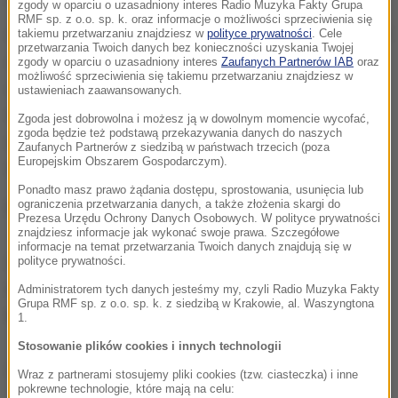
zgody w oparciu o uzasadniony interes Radio Muzyka Fakty Grupa
RMF sp. z o.o. sp. k. oraz informacje o możliwości sprzeciwienia się
Postanowiłem poprosić organizacje Partii Pracy Korei
takiemu przetwarzaniu znajdziesz w
polityce prywatności
. Cele
przetwarzania Twoich danych bez konieczności uzyskania Twojej
na wszystkich szczeblach, w tym Komitet Centralny
zgody w oparciu o uzasadniony interes
Zaufanych Partnerów IAB
oraz
możliwość sprzeciwienia się takiemu przetwarzaniu znajdziesz w
oraz sekretarzy komórek całej partii, o podjęcie
ustawieniach zaawansowanych.
kolejnego, trudniejszego "ciężkiego marszu",
aby
Zgoda jest dobrowolna i możesz ją w dowolnym momencie wycofać,
zgoda będzie też podstawą przekazywania danych do naszych
uwolnić nasz lud od trudu
- powiedział Kim,
Zaufanych Partnerów z siedzibą w państwach trzecich (poza
Europejskim Obszarem Gospodarczym).
cytowany przez państwową agencję prasową KCNA.
Ponadto masz prawo żądania dostępu, sprostowania, usunięcia lub
ograniczenia przetwarzania danych, a także złożenia skargi do
Przywódca nakazał też partyjnym sekretarzom, aby
Prezesa Urzędu Ochrony Danych Osobowych. W polityce prywatności
- "podobnie jak matki, które zawsze troszczą się o
znajdziesz informacje jak wykonać swoje prawa. Szczegółowe
informacje na temat przetwarzania Twoich danych znajdują się w
życie i rozwój swoich dzieci" -
cierpliwie szkolili
polityce prywatności.
członków partii jako "wojowników bezgranicznie
Administratorem tych danych jesteśmy my, czyli Radio Muzyka Fakty
Grupa RMF sp. z o.o. sp. k. z siedzibą w Krakowie, al. Waszyngtona
wiernych partii i rewolucji".
1.
Stosowanie plików cookies i innych technologii
Dalsza część artykułu pod materiałem video:
Wraz z partnerami stosujemy pliki cookies (tzw. ciasteczka) i inne
pokrewne technologie, które mają na celu: