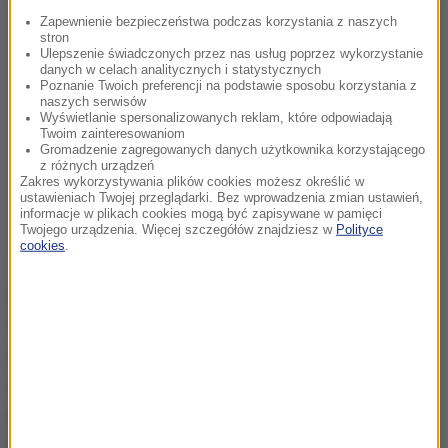
Zapewnienie bezpieczeństwa podczas korzystania z naszych
stron
Ulepszenie świadczonych przez nas usług poprzez wykorzystanie
danych w celach analitycznych i statystycznych
Poznanie Twoich preferencji na podstawie sposobu korzystania z
naszych serwisów
Wyświetlanie spersonalizowanych reklam, które odpowiadają
Twoim zainteresowaniom
Gromadzenie zagregowanych danych użytkownika korzystającego
z różnych urządzeń
Zakres wykorzystywania plików cookies możesz określić w
ustawieniach Twojej przeglądarki. Bez wprowadzenia zmian ustawień,
informacje w plikach cookies mogą być zapisywane w pamięci
Twojego urządzenia. Więcej szczegółów znajdziesz w
Polityce
cookies
.
Według południowokoreańskiej agencji prasowej
Yonhap wezwanie do zaciskania pasa ma na celu
wzmocnienie dyscypliny w aparacie partyjnym w
związku z narastającymi problemami
gospodarczymi kraju. Rząd Korei Płd. oceniał, że w
Korei Płn. zabraknie w tym roku nawet 1,3 mln ton