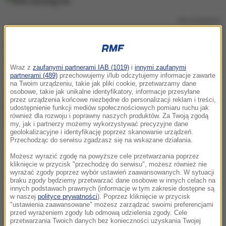
Kim Dzong Un
Rozmowy w Waszyngtonie miały miejsce cztery dni
temu. Północnokoreańska delegacja, na czele której
Wraz z
zaufanymi partnerami IAB (1019)
i
innymi zaufanymi
stał Kim Jong Czol, jeden z najbliższych
partnerami (489)
przechowujemy i/lub odczytujemy informacje zawarte
na Twoim urządzeniu, takie jak pliki cookie, przetwarzamy dane
współpracowników Kim Dzong Una, spotkała się w
osobowe, takie jak unikalne identyfikatory, informacje przesyłane
przez urządzenia końcowe niezbędne do personalizacji reklam i treści,
Białym Domu z Donaldem Trumpem, a następnie z
udostępnienie funkcji mediów społecznościowych pomiaru ruchu jak
również dla rozwoju i poprawny naszych produktów. Za Twoją zgodą
amerykańskim sekretarzem stanu Mikem Pompeo.
my, jak i partnerzy możemy wykorzystywać precyzyjne dane
geolokalizacyjne i identyfikację poprzez skanowanie urządzeń.
Tematem obu dyskusji była organizacja drugiego
Przechodząc do serwisu zgadzasz się na wskazane działania.
spotkania Kim Dzong Una z Trumpem.
Możesz wyrazić zgodę na powyższe cele przetwarzania poprzez
kliknięcie w przycisk "przechodzę do serwisu", możesz również nie
wyrażać zgody poprzez wybór ustawień zaawansowanych. W sytuacji
Kim Dzong Un oświadczył, że wierzy w pozytywny
braku zgody będziemy przetwarzać dane osobowe w innych celach na
sposób myślenia prezydenta Trumpa i czeka z
innych podstawach prawnych (informacje w tym zakresie dostępne są
w naszej
polityce prywatności
). Poprzez kliknięcie w przycisk
cierpliwością oraz w dobrej wierze, aby wraz z USA
"ustawienia zaawansowane" możesz zarządzać swoimi preferencjami
przed wyrażeniem zgody lub odmową udzielenia zgody. Cele
krok po kroku posuwać się naprzód w kierunku celu,
przetwarzania Twoich danych bez konieczności uzyskania Twojej