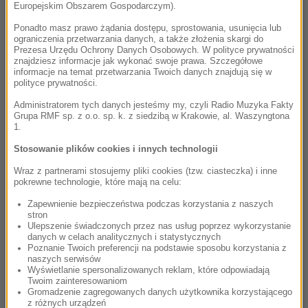
Europejskim Obszarem Gospodarczym).
Ponadto masz prawo żądania dostępu, sprostowania, usunięcia lub
ograniczenia przetwarzania danych, a także złożenia skargi do
Prezesa Urzędu Ochrony Danych Osobowych. W polityce prywatności
znajdziesz informacje jak wykonać swoje prawa. Szczegółowe
informacje na temat przetwarzania Twoich danych znajdują się w
polityce prywatności.
Administratorem tych danych jesteśmy my, czyli Radio Muzyka Fakty
Grupa RMF sp. z o.o. sp. k. z siedzibą w Krakowie, al. Waszyngtona
1.
Stosowanie plików cookies i innych technologii
Wraz z partnerami stosujemy pliki cookies (tzw. ciasteczka) i inne
pokrewne technologie, które mają na celu:
Zapewnienie bezpieczeństwa podczas korzystania z naszych
stron
Ulepszenie świadczonych przez nas usług poprzez wykorzystanie
danych w celach analitycznych i statystycznych
Poznanie Twoich preferencji na podstawie sposobu korzystania z
naszych serwisów
Wyświetlanie spersonalizowanych reklam, które odpowiadają
Twoim zainteresowaniom
Gromadzenie zagregowanych danych użytkownika korzystającego
z różnych urządzeń