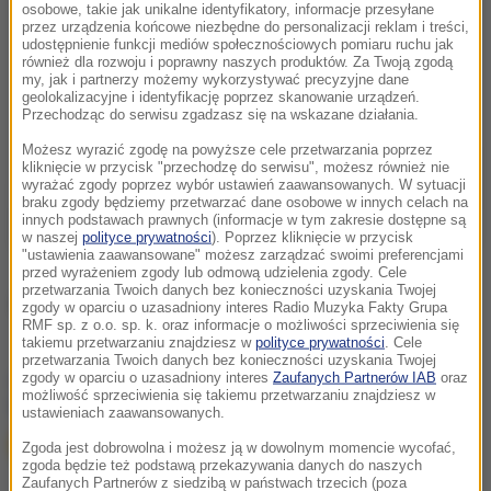
osobowe, takie jak unikalne identyfikatory, informacje przesyłane
przez urządzenia końcowe niezbędne do personalizacji reklam i treści,
udostępnienie funkcji mediów społecznościowych pomiaru ruchu jak
również dla rozwoju i poprawny naszych produktów. Za Twoją zgodą
my, jak i partnerzy możemy wykorzystywać precyzyjne dane
geolokalizacyjne i identyfikację poprzez skanowanie urządzeń.
Przechodząc do serwisu zgadzasz się na wskazane działania.
Możesz wyrazić zgodę na powyższe cele przetwarzania poprzez
kliknięcie w przycisk "przechodzę do serwisu", możesz również nie
wyrażać zgody poprzez wybór ustawień zaawansowanych. W sytuacji
braku zgody będziemy przetwarzać dane osobowe w innych celach na
innych podstawach prawnych (informacje w tym zakresie dostępne są
w naszej
polityce prywatności
). Poprzez kliknięcie w przycisk
"ustawienia zaawansowane" możesz zarządzać swoimi preferencjami
przed wyrażeniem zgody lub odmową udzielenia zgody. Cele
przetwarzania Twoich danych bez konieczności uzyskania Twojej
Źródło: RMF FM
zgody w oparciu o uzasadniony interes Radio Muzyka Fakty Grupa
RMF sp. z o.o. sp. k. oraz informacje o możliwości sprzeciwienia się
takiemu przetwarzaniu znajdziesz w
polityce prywatności
. Cele
przetwarzania Twoich danych bez konieczności uzyskania Twojej
chcesz widzieć więcej artykułów od RMF24?
dodaj w
zgody w oparciu o uzasadniony interes
Zaufanych Partnerów IAB
oraz
możliwość sprzeciwienia się takiemu przetwarzaniu znajdziesz w
Google
ustawieniach zaawansowanych.
Zgoda jest dobrowolna i możesz ją w dowolnym momencie wycofać,
zgoda będzie też podstawą przekazywania danych do naszych
Zaufanych Partnerów z siedzibą w państwach trzecich (poza