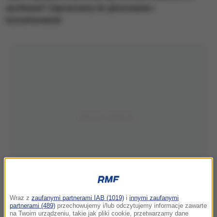
spotkanie? Zapraszamy do głosowania i
komentowania!
Wraz z
zaufanymi partnerami IAB (1019)
i
innymi zaufanymi
partnerami (489)
przechowujemy i/lub odczytujemy informacje zawarte
na Twoim urządzeniu, takie jak pliki cookie, przetwarzamy dane