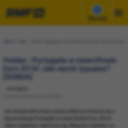
Słuchaj
RMF24
Fakty
Polska - Portugalia w ćwierćfinale Euro 2016! Jaki wynik typu
Polska - Portugalia w ćwierćfinale
Euro 2016! Jaki wynik typujesz?
[SONDA]
udostępnij
Czwartek, 30 czerwca 2016 (06:00)
Już dzisiaj wieczorem polscy piłkarze zmierzą się z
reprezentacją Portugalii w ćwierćfinale Euro 2016!
Jakim wynikiem zakończy się, Waszym zdaniem, to