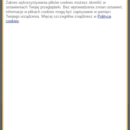
Zakres wykorzystywania plików cookies możesz określić w
NAJWAŻNIEJSZE FAKTY
ustawieniach Twojej przeglądarki. Bez wprowadzenia zmian ustawień,
informacje w plikach cookies mogą być zapisywane w pamięci
Twojego urządzenia. Więcej szczegółów znajdziesz w
Polityce
Rosja dokona kolejnej
cookies
.
aneksji? Państwa NATO
widzą znaki
Miliardowe szkody Orlenu.
Byłym menadżerom grozi
do 25 lat więzienia
Sąd ponownie wstrzymuje
inwestycję Trumpa.
Prezydent odpowiada
NAJNOWSZE
20:15