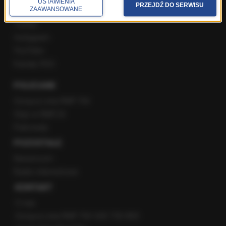
USTAWIENIA
PRZEJDŹ DO SERWISU
ZAAWANSOWANE
Facebook
Twitter
Instagram
YouTube
Kanały RSS
POLECANE
Gorąca Linia RMF FM
Staż w RMF24
Patronaty
POZOSTAŁE
Newsroom
Radio internetowe
KONTAKT
O nas
Gorąca Linia RMF FM: 600 700 800