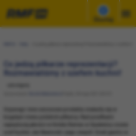
Słuchaj
RMF24
Fakty
Co jedzą piłkarze reprezentacji? Rozmawialiśmy z szefem ku
Co jedzą piłkarze reprezentacji?
Rozmawialiśmy z szefem kuchni!
udostępnij
Opracowanie:
Nicole Makarewicz
Piątek, 28 maja 2021 (05:07)
Szparagi i inne sezonowe produkty znalazły się w
bogatym menu polskich piłkarzy. Nad posiłkami
najwyższej jakości w Hotelu Remes w Opalenicy czuwa
szef kuchni Jan Nawrocki i jego zespół. Dział gastro w