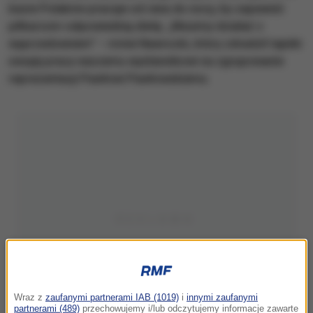
bazie Polaków pracuje od rana do nocy, by zapewnić
piłkarzom odpowiednią dietę. „Musimy działać z
wyprzedzeniem” – mówi Nawrocki, który zdradził tajniki
swojej pracy naszemu wysłannikowi na zgrupowanie
reprezentacji Pawłowi Pawłowskiemu.
Wraz z
zaufanymi partnerami IAB (1019)
i
innymi zaufanymi
partnerami (489)
przechowujemy i/lub odczytujemy informacje zawarte