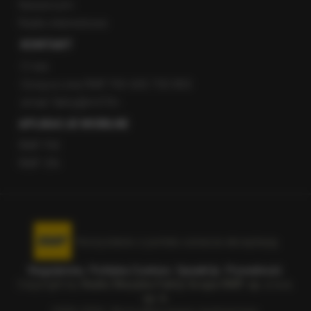
Newsroom
Radio internetowe
KONTAKT
O nas
Gorąca Linia RMF FM: 600 700 800
email: fakty@rmf.fm
APLIKACJE MOBILNE
RMF FM
RMF ON
Korzystanie z portalu oznacza akceptację
Regulaminu
.
Polityka Cookies
.
SpeakUp
.
Prywatność
.
Copyright by
Radio Muzyka Fakty Grupa RMF sp. z o.o.
sp. k.