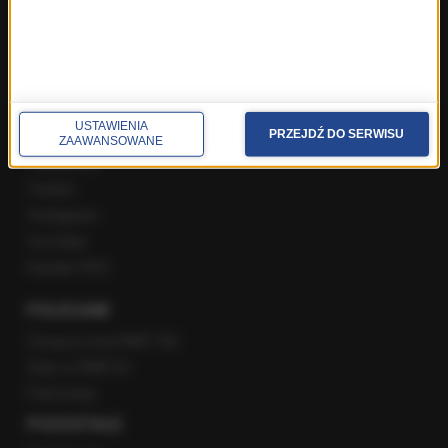
Popołudniowa rozmowa w RMF FM
Gość Krzysztofa Ziemca w RMF FM
Rozmowy w Radiu RMF24
SPOŁECZNOŚĆ
USTAWIENIA
PRZEJDŹ DO SERWISU
ZAAWANSOWANE
Facebook
Twitter
Instagram
YouTube
Kanały RSS
POLECANE
Gorąca Linia RMF FM
Staż w RMF24
Patronaty
POZOSTAŁE