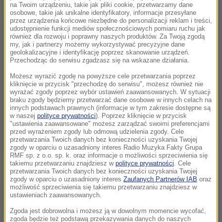
na Twoim urządzeniu, takie jak pliki cookie, przetwarzamy dane
osobowe, takie jak unikalne identyfikatory, informacje przesyłane
przez urządzenia końcowe niezbędne do personalizacji reklam i treści,
udostępnienie funkcji mediów społecznościowych pomiaru ruchu jak
również dla rozwoju i poprawny naszych produktów. Za Twoją zgodą
my, jak i partnerzy możemy wykorzystywać precyzyjne dane
geolokalizacyjne i identyfikację poprzez skanowanie urządzeń.
Przechodząc do serwisu zgadzasz się na wskazane działania.
Możesz wyrazić zgodę na powyższe cele przetwarzania poprzez
kliknięcie w przycisk "przechodzę do serwisu", możesz również nie
wyrażać zgody poprzez wybór ustawień zaawansowanych. W sytuacji
braku zgody będziemy przetwarzać dane osobowe w innych celach na
innych podstawach prawnych (informacje w tym zakresie dostępne są
w naszej
polityce prywatności
). Poprzez kliknięcie w przycisk
"ustawienia zaawansowane" możesz zarządzać swoimi preferencjami
przed wyrażeniem zgody lub odmową udzielenia zgody. Cele
przetwarzania Twoich danych bez konieczności uzyskania Twojej
zgody w oparciu o uzasadniony interes Radio Muzyka Fakty Grupa
RMF sp. z o.o. sp. k. oraz informacje o możliwości sprzeciwienia się
takiemu przetwarzaniu znajdziesz w
polityce prywatności
. Cele
przetwarzania Twoich danych bez konieczności uzyskania Twojej
zgody w oparciu o uzasadniony interes
Zaufanych Partnerów IAB
oraz
możliwość sprzeciwienia się takiemu przetwarzaniu znajdziesz w
Źródło: RMF FM
ustawieniach zaawansowanych.
Zgoda jest dobrowolna i możesz ją w dowolnym momencie wycofać,
zgoda będzie też podstawą przekazywania danych do naszych