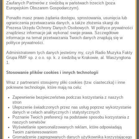
Zaufanych Partnerów z siedzibą w państwach trzecich (poza
chcesz widzieć więcej artykułów od RMF24?
dodaj w
Europejskim Obszarem Gospodarczym).
Google
Ponadto masz prawo żądania dostępu, sprostowania, usunięcia lub
ograniczenia przetwarzania danych, a także złożenia skargi do
Prezesa Urzędu Ochrony Danych Osobowych. W polityce prywatności
znajdziesz informacje jak wykonać swoje prawa. Szczegółowe
informacje na temat przetwarzania Twoich danych znajdują się w
polityce prywatności.
Administratorem tych danych jesteśmy my, czyli Radio Muzyka Fakty
Grupa RMF sp. z o.o. sp. k. z siedzibą w Krakowie, al. Waszyngtona
1.
Stosowanie plików cookies i innych technologii
Wraz z partnerami stosujemy pliki cookies (tzw. ciasteczka) i inne
pokrewne technologie, które mają na celu:
Zapewnienie bezpieczeństwa podczas korzystania z naszych
stron
Ulepszenie świadczonych przez nas usług poprzez wykorzystanie
danych w celach analitycznych i statystycznych
Poznanie Twoich preferencji na podstawie sposobu korzystania z
naszych serwisów
Wyświetlanie spersonalizowanych reklam, które odpowiadają
Twoim zainteresowaniom
Gromadzenie zagregowanych danych użytkownika korzystającego