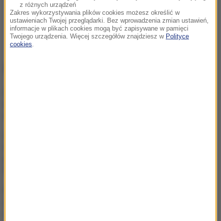
z różnych urządzeń
Zakres wykorzystywania plików cookies możesz określić w
ustawieniach Twojej przeglądarki. Bez wprowadzenia zmian ustawień,
informacje w plikach cookies mogą być zapisywane w pamięci
Twojego urządzenia. Więcej szczegółów znajdziesz w
Polityce
cookies
.
NAJWAŻNIEJSZE FAKTY
Atak na nastolatka w
Kamiennej Górze. Nowe
informacje
Alarm w Niemczech.
Niezidentyfikowane drony
przeleciały nad „stocznią
Patriotów”
Rosja dokona kolejnej
aneksji? Państwa NATO
widzą znaki