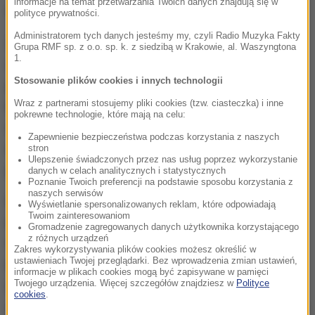
informacje na temat przetwarzania Twoich danych znajdują się w
wyniki w poszczególnych regionach kraju.
polityce prywatności.
Administratorem tych danych jesteśmy my, czyli Radio Muzyka Fakty
Zwolennicy pozostania Wielkiej Brytanii w Unii
Grupa RMF sp. z o.o. sp. k. z siedzibą w Krakowie, al. Waszyngtona
1.
argumentują, że aż 3 miliony miejsc pracy jest
Stosowanie plików cookies i innych technologii
powiązanych z handlem w UE (dane za autorami
Wraz z partnerami stosujemy pliki cookies (tzw. ciasteczka) i inne
kampanii "Britain Stronger in Europe"). Wskazują
pokrewne technologie, które mają na celu:
również, że codziennie w Wielkiej Brytanii
Zapewnienie bezpieczeństwa podczas korzystania z naszych
inwestowane jest 66 mln funtów z krajów
stron
Ulepszenie świadczonych przez nas usług poprzez wykorzystanie
położonych po drugiej stronie kanału La Manche.
danych w celach analitycznych i statystycznych
Poznanie Twoich preferencji na podstawie sposobu korzystania z
naszych serwisów
Przeciwnicy Brexitu wskazują, że statystyczne
Wyświetlanie spersonalizowanych reklam, które odpowiadają
Twoim zainteresowaniom
brytyjskie gospodarstwo domowe zyskuje 3 tys.
Gromadzenie zagregowanych danych użytkownika korzystającego
z różnych urządzeń
funtów rocznie na członkostwie w UE; 61 proc.
Zakres wykorzystywania plików cookies możesz określić w
ustawieniach Twojej przeglądarki. Bez wprowadzenia zmian ustawień,
brytyjskich małych przedsiębiorstw eksportuje do
informacje w plikach cookies mogą być zapisywane w pamięci
Twojego urządzenia. Więcej szczegółów znajdziesz w
Polityce
Unii, a ponad 80 proc. z nich uważa UE za ważny
cookies
.
rynek. Jednocześnie 70 proc. dużych brytyjskich firm