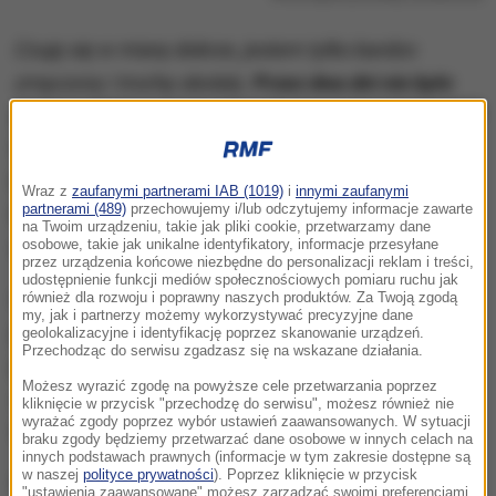
Czuję się w miarę dobrze, jestem tylko bardzo
zmęczony i trochę obolały.
Przez dwa dni nie było
żadnego bicia, więc trochę odżyłem
- powiedział PAP
Sienicki po wyjściu z aresztu w czwartek.
Mężczyzna został zatrzymany razem z innym
Wraz z
zaufanymi partnerami IAB (1019)
i
innymi zaufanymi
partnerami (489)
przechowujemy i/lub odczytujemy informacje zawarte
Polakiem, Witoldem Dobrowolskim. On również
na Twoim urządzeniu, takie jak pliki cookie, przetwarzamy dane
wczoraj został wypuszczony z aresztu.
osobowe, takie jak unikalne identyfikatory, informacje przesyłane
przez urządzenia końcowe niezbędne do personalizacji reklam i treści,
udostępnienie funkcji mediów społecznościowych pomiaru ruchu jak
Obaj mężczyźni zostali zwolnieni bez procesu,
również dla rozwoju i poprawny naszych produktów. Za Twoją zgodą
my, jak i partnerzy możemy wykorzystywać precyzyjne dane
ponieważ upłynęły 72 godz., po których zgodnie z
geolokalizacyjne i identyfikację poprzez skanowanie urządzeń.
Przechodząc do serwisu zgadzasz się na wskazane działania.
przepisami należy wypuścić zatrzymaną osobę.
Nie
Możesz wyrazić zgodę na powyższe cele przetwarzania poprzez
miałem żadnej rozprawy sądowej
- powiedział
kliknięcie w przycisk "przechodzę do serwisu", możesz również nie
wyrażać zgody poprzez wybór ustawień zaawansowanych. W sytuacji
Sienicki.
braku zgody będziemy przetwarzać dane osobowe w innych celach na
innych podstawach prawnych (informacje w tym zakresie dostępne są
w naszej
polityce prywatności
). Poprzez kliknięcie w przycisk
Sienicki powiedział, że jest "poobijany, ale na pewno
"ustawienia zaawansowane" możesz zarządzać swoimi preferencjami