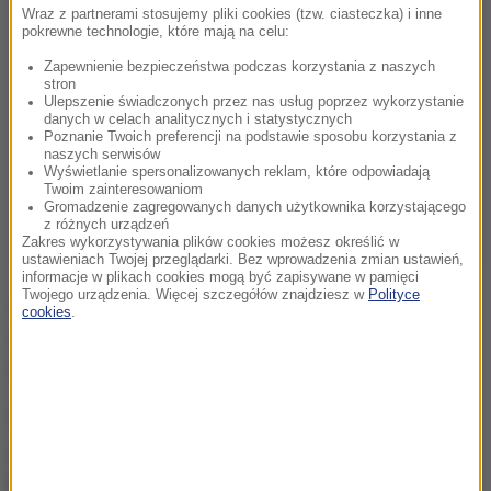
Wraz z partnerami stosujemy pliki cookies (tzw. ciasteczka) i inne
pokrewne technologie, które mają na celu:
Zapewnienie bezpieczeństwa podczas korzystania z naszych
stron
Ulepszenie świadczonych przez nas usług poprzez wykorzystanie
danych w celach analitycznych i statystycznych
Poznanie Twoich preferencji na podstawie sposobu korzystania z
naszych serwisów
Wyświetlanie spersonalizowanych reklam, które odpowiadają
Twoim zainteresowaniom
Gromadzenie zagregowanych danych użytkownika korzystającego
z różnych urządzeń
Zakres wykorzystywania plików cookies możesz określić w
ustawieniach Twojej przeglądarki. Bez wprowadzenia zmian ustawień,
informacje w plikach cookies mogą być zapisywane w pamięci
Twojego urządzenia. Więcej szczegółów znajdziesz w
Polityce
Zobaczyłem też dużo rzeczy pozytywnych,
cookies
.
związanych ze społeczeństwem białoruskim i z
ludźmi, z solidarnością
- dodał Sienicki.
Wczoraj wypuszczono na wolność trójkę
zatrzymanych Polaków. Oprócz Sienickiego i
Dobrowolskiego zwolniony został jeszcze jeden