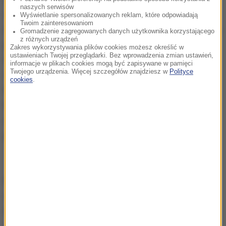
naszych serwisów
wyłącznie w kierunku do Jagiellońskiej). Ulice Cicha i
Wyświetlanie spersonalizowanych reklam, które odpowiadają
Twoim zainteresowaniom
Abramowicza będą wyłączone z ruchu. Poruszać się
Gromadzenie zagregowanych danych użytkownika korzystającego
z różnych urządzeń
po nich będą mogły jedynie osoby mieszkające przy
Zakres wykorzystywania plików cookies możesz określić w
ustawieniach Twojej przeglądarki. Bez wprowadzenia zmian ustawień,
tej okolicy, autobusy komunikacji miejskiej, taksówki
informacje w plikach cookies mogą być zapisywane w pamięci
Twojego urządzenia. Więcej szczegółów znajdziesz w
Polityce
i służby miejskie. Ulica A. Erdmanowej - jak co roku -
cookies
.
będzie udostępniona wyłącznie pieszym. Tam też
będą ustawione stoiska ze zniczami i kwiatami. Inny
dojazd do cmentarza będzie możliwy od strony
północnej od ul. Borowej.
Najsprawniej i najwygodniej będzie dojechać do
cmentarzy autobusem. Osoby, które zdecydują się
na podróż własnym samochodem prosimy o