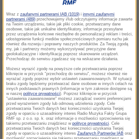
Wraz z
zaufanymi partnerami IAB (1019)
i
innymi zaufanymi
partnerami (489)
przechowujemy i/lub odczytujemy informacje zawarte
Cmentarz przy ul Wadąskiej (w Dywitach):
na Twoim urządzeniu, takie jak pliki cookie, przetwarzamy dane
osobowe, takie jak unikalne identyfikatory, informacje przesyłane
Kierowcy jadący w kierunku największej olsztyńskiej
przez urządzenia końcowe niezbędne do personalizacji reklam i treści,
nekropolii muszą pamiętać, że w nocy ze środy na
udostępnienie funkcji mediów społecznościowych pomiaru ruchu jak
również dla rozwoju i poprawny naszych produktów. Za Twoją zgodą
czwartek (z 31 października na 1 listopada) ulica
my, jak i partnerzy możemy wykorzystywać precyzyjne dane
geolokalizacyjne i identyfikację poprzez skanowanie urządzeń.
Wadąska - od skrzyżowania z aleją Wojska
Przechodząc do serwisu zgadzasz się na wskazane działania.
Polskiego do Kieźlin - stanie się drogą
Możesz wyrazić zgodę na powyższe cele przetwarzania poprzez
kliknięcie w przycisk "przechodzę do serwisu", możesz również nie
jednokierunkową. Tylko od strony al. Wojska
wyrażać zgody poprzez wybór ustawień zaawansowanych. W sytuacji
braku zgody będziemy przetwarzać dane osobowe w innych celach na
Polskiego będzie można dojechać własnym autem
innych podstawach prawnych (informacje w tym zakresie dostępne są
w naszej
polityce prywatności
). Poprzez kliknięcie w przycisk
aż pod cmentarz. Od strony ul. Jagiellońskiej dojazd
"ustawienia zaawansowane" możesz zarządzać swoimi preferencjami
przed wyrażeniem zgody lub odmową udzielenia zgody. Cele
będzie możliwy tylko do Kieźlin (do głównej bramy
przetwarzania Twoich danych bez konieczności uzyskania Twojej
cmentarza od tej strony będzie można dotrzeć
zgody w oparciu o uzasadniony interes Radio Muzyka Fakty Grupa
RMF sp. z o.o. sp. k. oraz informacje o możliwości sprzeciwienia się
wyłącznie środkami komunikacji miejskiej). Na całej
takiemu przetwarzaniu znajdziesz w
polityce prywatności
. Cele
przetwarzania Twoich danych bez konieczności uzyskania Twojej
ul. Wadąskiej w ruchu dwukierunkowym będą
zgody w oparciu o uzasadniony interes
Zaufanych Partnerów IAB
oraz
możliwość sprzeciwienia się takiemu przetwarzaniu znajdziesz w