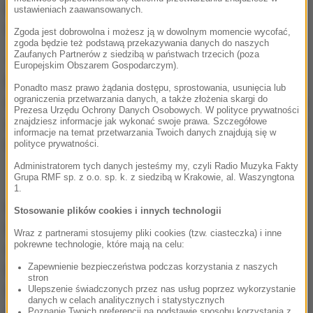
poruszały się wyłącznie pojazdy komunikacji
ustawieniach zaawansowanych.
miejskiej, taksówki oraz rowery.
Zgoda jest dobrowolna i możesz ją w dowolnym momencie wycofać,
zgoda będzie też podstawą przekazywania danych do naszych
Zaufanych Partnerów z siedzibą w państwach trzecich (poza
UWAGA!
W dniu Wszystkich Świętych policjanci
Europejskim Obszarem Gospodarczym).
kierujący ruchem po południu przywrócą
Ponadto masz prawo żądania dostępu, sprostowania, usunięcia lub
ograniczenia przetwarzania danych, a także złożenia skargi do
dwukierunkowość na całej ulicy Wadąskiej. Będzie to
Prezesa Urzędu Ochrony Danych Osobowych. W polityce prywatności
zależało od natężenia ruchu w okolicach cmentarza i
znajdziesz informacje jak wykonać swoje prawa. Szczegółowe
informacje na temat przetwarzania Twoich danych znajdują się w
na drogach dojazdowych.
polityce prywatności.
Administratorem tych danych jesteśmy my, czyli Radio Muzyka Fakty
Grupa RMF sp. z o.o. sp. k. z siedzibą w Krakowie, al. Waszyngtona
1.
Cmentarz przy ul. Poprzecznej
Stosowanie plików cookies i innych technologii
Do cmentarza przy ulicy Poprzecznej będzie można
Wraz z partnerami stosujemy pliki cookies (tzw. ciasteczka) i inne
pokrewne technologie, które mają na celu:
dojechać ulicą Zientary-Malewskiej i od ulicy
Zapewnienie bezpieczeństwa podczas korzystania z naszych
Borowej. Ulica Poprzeczna od skrzyżowania z ul.
stron
Cichą do skrzyżowania z ul. Jagiellońską będzie
Ulepszenie świadczonych przez nas usług poprzez wykorzystanie
danych w celach analitycznych i statystycznych
drogą jednokierunkową (możliwość przejazdu
Poznanie Twoich preferencji na podstawie sposobu korzystania z