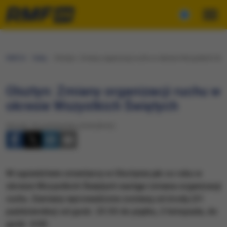
RMF24
Fakty
Olsztyn: Zmiany organizacji ruchu w okresie Wszystkich Świ
Olsztyn: Zmiany organizacji ruchu w
okresie Wszystkich Świętych
Wtorek, 30 października 2018 (09:32)
W sąsiedztwie cmentarzy w Olsztynie jak co roku w
okresie Wszystkich Świętych nastąpi zmiana organizacji
ruchu. Zamiany wprowadzone zostaną od środy (31
października) od godz. 23:30 do piątku, 2 listopada, do
godz. 4:00.