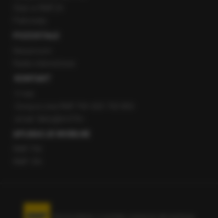
Staż w RMF24
Patronaty
POZOSTAŁE
Newsroom
Radio internetowe
KONTAKT
O nas
Gorąca Linia RMF FM: 600 700 800
email: fakty@rmf.fm
APLIKACJE MOBILNE
RMF FM
RMF ON
Korzystanie z portalu oznacza akceptację