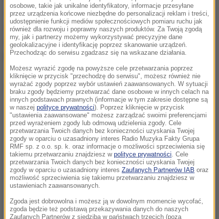
osobowe, takie jak unikalne identyfikatory, informacje przesyłane
swoją misję zakończyć. To zresztą jest jej skrócenie
przez urządzenia końcowe niezbędne do personalizacji reklam i treści,
udostępnienie funkcji mediów społecznościowych pomiaru ruchu jak
tylko o kilka miesięcy, bo przecież kolejny komisarz
również dla rozwoju i poprawny naszych produktów. Za Twoją zgodą
my, jak i partnerzy możemy wykorzystywać precyzyjne dane
będzie wyłoniony przez obecną większość
- dodał
geolokalizacyjne i identyfikację poprzez skanowanie urządzeń.
Przechodząc do serwisu zgadzasz się na wskazane działania.
Kaczyński.
Możesz wyrazić zgodę na powyższe cele przetwarzania poprzez
kliknięcie w przycisk "przechodzę do serwisu", możesz również nie
wyrażać zgody poprzez wybór ustawień zaawansowanych. W sytuacji
Dalsza część artykułu pod materiałem video:
braku zgody będziemy przetwarzać dane osobowe w innych celach na
innych podstawach prawnych (informacje w tym zakresie dostępne są
w naszej
polityce prywatności
). Poprzez kliknięcie w przycisk
"ustawienia zaawansowane" możesz zarządzać swoimi preferencjami
przed wyrażeniem zgody lub odmową udzielenia zgody. Cele
przetwarzania Twoich danych bez konieczności uzyskania Twojej
zgody w oparciu o uzasadniony interes Radio Muzyka Fakty Grupa
RMF sp. z o.o. sp. k. oraz informacje o możliwości sprzeciwienia się
takiemu przetwarzaniu znajdziesz w
polityce prywatności
. Cele
przetwarzania Twoich danych bez konieczności uzyskania Twojej
zgody w oparciu o uzasadniony interes
Zaufanych Partnerów IAB
oraz
możliwość sprzeciwienia się takiemu przetwarzaniu znajdziesz w
ustawieniach zaawansowanych.
Zgoda jest dobrowolna i możesz ją w dowolnym momencie wycofać,
zgoda będzie też podstawą przekazywania danych do naszych
Zaufanych Partnerów z siedzibą w państwach trzecich (poza