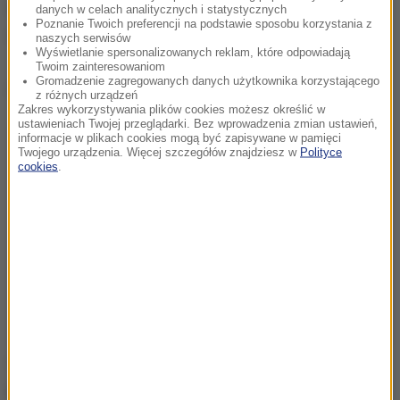
wynika, że wcześniej ta firma dokonywała usług w
danych w celach analitycznych i statystycznych
Poznanie Twoich preferencji na podstawie sposobu korzystania z
zakresie osobistej ochrony Obajtka i jego majątku.
naszych serwisów
Wyświetlanie spersonalizowanych reklam, które odpowiadają
Twoim zainteresowaniom
Gromadzenie zagregowanych danych użytkownika korzystającego
Dalsza część artykułu pod materiałem video:
z różnych urządzeń
Zakres wykorzystywania plików cookies możesz określić w
ustawieniach Twojej przeglądarki. Bez wprowadzenia zmian ustawień,
informacje w plikach cookies mogą być zapisywane w pamięci
Twojego urządzenia. Więcej szczegółów znajdziesz w
Polityce
cookies
.
Przedmiotem tych dwóch umów miało być
podejmowanie czynności mających na celu wykrycie