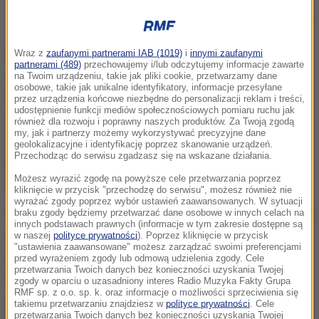
Daniel Obajtek
Przetłumaczony wniosek ma być przedstawiony na
Wraz z
zaufanymi partnerami IAB (1019)
i
innymi zaufanymi
partnerami (489)
przechowujemy i/lub odczytujemy informacje zawarte
zaczynającym się w poniedziałek posiedzeniu.
na Twoim urządzeniu, takie jak pliki cookie, przetwarzamy dane
osobowe, takie jak unikalne identyfikatory, informacje przesyłane
Potem zostanie przekazany do rozpatrzenia przez
przez urządzenia końcowe niezbędne do personalizacji reklam i treści,
udostępnienie funkcji mediów społecznościowych pomiaru ruchu jak
komisję prawną europarlamentu.
Sprawami
również dla rozwoju i poprawny naszych produktów. Za Twoją zgodą
my, jak i partnerzy możemy wykorzystywać precyzyjne dane
immunitetów zajmuje się w niej kilkuosobowa
geolokalizacyjne i identyfikację poprzez skanowanie urządzeń.
Przechodząc do serwisu zgadzasz się na wskazane działania.
podkomisja
, reprezentująca wszystkie grupy
Możesz wyrazić zgodę na powyższe cele przetwarzania poprzez
polityczne.
kliknięcie w przycisk "przechodzę do serwisu", możesz również nie
wyrażać zgody poprzez wybór ustawień zaawansowanych. W sytuacji
braku zgody będziemy przetwarzać dane osobowe w innych celach na
To ona, pracując w trybie niejawnym, po wysłuchaniu
innych podstawach prawnych (informacje w tym zakresie dostępne są
racji samego Daniela Obajtka i zbadaniu sprawy ma
w naszej
polityce prywatności
). Poprzez kliknięcie w przycisk
"ustawienia zaawansowane" możesz zarządzać swoimi preferencjami
wydać opinię, czy immunitet należy uchylić, czy nie.
przed wyrażeniem zgody lub odmową udzielenia zgody. Cele
przetwarzania Twoich danych bez konieczności uzyskania Twojej
Takie dochodzenie trwa zwykle kilka miesięcy
- w
zgody w oparciu o uzasadniony interes Radio Muzyka Fakty Grupa
RMF sp. z o.o. sp. k. oraz informacje o możliwości sprzeciwienia się
podkomisji jest kolejka wniosków o uchylenie
takiemu przetwarzaniu znajdziesz w
polityce prywatności
. Cele
przetwarzania Twoich danych bez konieczności uzyskania Twojej