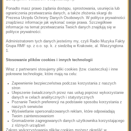
Około godziny 17 usłyszeliśmy wybuch i
Ponadto masz prawo żądania dostępu, sprostowania, usunięcia lub
ograniczenia przetwarzania danych, a także złożenia skargi do
pomyśleliśmy, że mogło dojść do eksplozji gazu u
Prezesa Urzędu Ochrony Danych Osobowych. W polityce prywatności
znajdziesz informacje jak wykonać swoje prawa. Szczegółowe
pobliskiego sprzedawcy jedzenia -
mówił właściciel
informacje na temat przetwarzania Twoich danych znajdują się w
polityce prywatności.
okolicznego sklepu cytowany przez internetowy
Administratorem tych danych jesteśmy my, czyli Radio Muzyka Fakty
serwis "Sohu". Inny świadek twierdził, że mogło
Grupa RMF sp. z o.o. sp. k. z siedzibą w Krakowie, al. Waszyngtona
zginąć wiele osób.
1.
Stosowanie plików cookies i innych technologii
W wyniku eksplozji brama przy wejściu do
Wraz z partnerami stosujemy pliki cookies (tzw. ciasteczka) i inne
pokrewne technologie, które mają na celu:
przedszkola została poważnie uszkodzona, wokół
Zapewnienie bezpieczeństwa podczas korzystania z naszych
widać także wiele potłuczonego szkła.
stron
Ulepszenie świadczonych przez nas usług poprzez wykorzystanie
danych w celach analitycznych i statystycznych
(mal)
Poznanie Twoich preferencji na podstawie sposobu korzystania z
naszych serwisów
Wyświetlanie spersonalizowanych reklam, które odpowiadają
Źródło: PAP
Twoim zainteresowaniom
Gromadzenie zagregowanych danych użytkownika korzystającego
z różnych urządzeń
NAJWAŻNIEJSZE FAKTY
Zakres wykorzystywania plików cookies możesz określić w