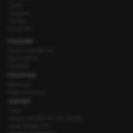
Twitter
Instagram
YouTube
Kanały RSS
POLECANE
Gorąca Linia RMF FM
Staż w RMF24
Patronaty
POZOSTAŁE
Newsroom
Radio internetowe
KONTAKT
O nas
Gorąca Linia RMF FM: 600 700 800
email: fakty@rmf.fm