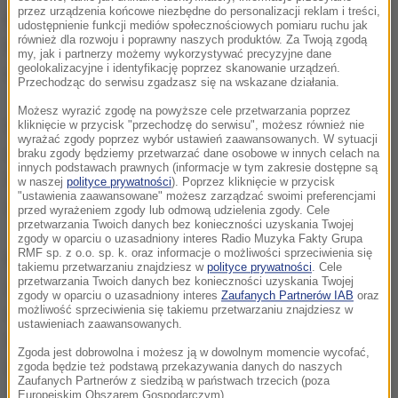
przez urządzenia końcowe niezbędne do personalizacji reklam i treści,
Eksplozja miała miejsce około godz. 17 czasu
udostępnienie funkcji mediów społecznościowych pomiaru ruchu jak
również dla rozwoju i poprawny naszych produktów. Za Twoją zgodą
lokalnego (godz. 11 w Polsce). Jest to pora, kiedy
my, jak i partnerzy możemy wykorzystywać precyzyjne dane
geolokalizacyjne i identyfikację poprzez skanowanie urządzeń.
rodzice odbierają z placówki swoje dzieci.
Przechodząc do serwisu zgadzasz się na wskazane działania.
Możesz wyrazić zgodę na powyższe cele przetwarzania poprzez
Władze miasta Xuzhou poinformowały, że dwie
kliknięcie w przycisk "przechodzę do serwisu", możesz również nie
wyrażać zgody poprzez wybór ustawień zaawansowanych. W sytuacji
osoby zginęły na miejscu, a pięć zmarło w szpitalu.
braku zgody będziemy przetwarzać dane osobowe w innych celach na
innych podstawach prawnych (informacje w tym zakresie dostępne są
Według lokalnych władz stan dziewięciu osób jest
w naszej
polityce prywatności
). Poprzez kliknięcie w przycisk
"ustawienia zaawansowane" możesz zarządzać swoimi preferencjami
ciężki.
przed wyrażeniem zgody lub odmową udzielenia zgody. Cele
przetwarzania Twoich danych bez konieczności uzyskania Twojej
zgody w oparciu o uzasadniony interes Radio Muzyka Fakty Grupa
RMF sp. z o.o. sp. k. oraz informacje o możliwości sprzeciwienia się
Na portalach społecznościowych pojawiają się
takiemu przetwarzaniu znajdziesz w
polityce prywatności
. Cele
przetwarzania Twoich danych bez konieczności uzyskania Twojej
zdjęcia przedstawiające kilkanaście leżących na
zgody w oparciu o uzasadniony interes
Zaufanych Partnerów IAB
oraz
możliwość sprzeciwienia się takiemu przetwarzaniu znajdziesz w
ziemi zakrwawionych osób, w tym dzieci. Niektórzy
ustawieniach zaawansowanych.
wyglądają na nieprzytomnych, mają nadpaloną
Zgoda jest dobrowolna i możesz ją w dowolnym momencie wycofać,
odzież. Przyczyny wybuchu są badane.
zgoda będzie też podstawą przekazywania danych do naszych
Zaufanych Partnerów z siedzibą w państwach trzecich (poza
Europejskim Obszarem Gospodarczym).