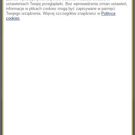
ustawieniach Twojej przeglądarki. Bez wprowadzenia zmian ustawień,
informacje w plikach cookies mogą być zapisywane w pamięci
Były żołnierz USA
Twojego urządzenia. Więcej szczegółów znajdziesz w
Polityce
przechodzi piekło w Rosji.
cookies
.
Waszyngton naciska na
Moskwę
„To był dobry dzień”. Iga
Świątek awansowała do
kolejnej rundy w Toronto
„Są już pewne postępy”.
Donald Trump mówił o
wojnie w Ukrainie
NAJNOWSZE
23:57
Były żołnierz USA przechodzi piekło w Rosji.