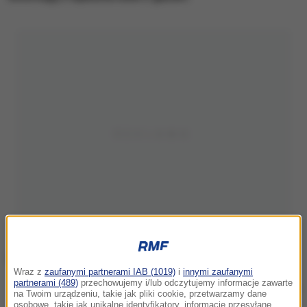
Wraz z
zaufanymi partnerami IAB (1019)
i
innymi zaufanymi
partnerami (489)
przechowujemy i/lub odczytujemy informacje zawarte
Wejście do przedszkola, gdzie doszło do wybuchu
na Twoim urządzeniu, takie jak pliki cookie, przetwarzamy dane
osobowe, takie jak unikalne identyfikatory, informacje przesyłane