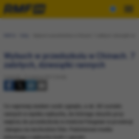
RMF24
Fakty
Wybuch w przedszkolu w Chinach. 7 zabitych, dziesiątki ran
Wybuch w przedszkolu w Chinach. 7
zabitych, dziesiątki rannych
Czwartek, 15 czerwca 2017 (16:04)
Co najmniej siedem osób zginęło, a ok. 60 zostało
rannych w wyniku wybuchu, do którego doszło przy
wejściu do przedszkola w mieście Fengxian w prowincji
Jiangsu na wschodzie Chin. Państwowe media
informują o wybuchu butli z gazem.