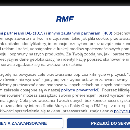
zypadki zawalenia się małych fragmentów lodowca: łączn
cent całej zagrożonej masy.
i partnerami IAB (1019)
i
innymi zaufanymi partnerami (489)
przechow
ormacje zawarte na Twoim urządzeniu, takie jak pliki cookie, przetwar
jak unikalne identyfikatory, informacje przesyłane przez urządzenia k
i reklam i treści, udostępnienie funkcji mediów społecznościowych pom
woju i poprawny naszych produktów. Za Twoją zgodą my, jak i partner
recyzyjne dane geolokalizacyjne i identyfikację poprzez skanowanie u
serwisu zgadzasz się na wskazane działania.
zgodę na powyższe cele przetwarzania poprzez kliknięcie w przycisk 
chcesz widzieć więcej artykułów od RMF24?
dodaj w 
z również nie wyrażać zgody poprzez wybór ustawień zaawansowanych
dziemy przetwarzać dane osobowe w innych celach na innych podsta
ym zakresie dostępne są w naszej
polityce prywatności
). Poprzez kliknię
awansowane" możesz zarządzać swoimi preferencjami przed wyrażenie
ia zgody. Cele przetwarzania Twoich danych bez konieczności uzyska
 o uzasadniony interes Radio Muzyka Fakty Grupa RMF sp. z o.o. sp. k
żliwości sprzeciwienia się takiemu przetwarzaniu znajdziesz w
polityce
nia Twoich danych bez konieczności uzyskania Twojej zgody w oparci
ch Partnerów IAB
oraz możliwość sprzeciwienia się takiemu przetwarza
IENIA ZAAWANSOWANE
PRZEJDŹ DO SERW
aawansowanych.