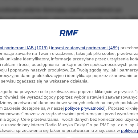
przebadać jedynie dziesiątą część pozostałości po
ększość pozostałości starożytnego miasta w trakcie 280
przez sukcesywne przebudowy oraz wznoszenie miasta w
i partnerami IAB (1019)
i
innymi zaufanymi partnerami (489)
przechow
ormacje zawarte na Twoim urządzeniu, takie jak pliki cookie, przetwar
jak unikalne identyfikatory, informacje przesyłane przez urządzenia k
i reklam i treści, udostępnienie funkcji mediów społecznościowych pom
woju i poprawny naszych produktów. Za Twoją zgodą my, jak i partner
recyzyjne dane geolokalizacyjne i identyfikację poprzez skanowanie u
serwisu zgadzasz się na wskazane działania.
zgodę na powyższe cele przetwarzania poprzez kliknięcie w przycisk 
z również nie wyrażać zgody poprzez wybór ustawień zaawansowanych
dziemy przetwarzać dane osobowe w innych celach na innych podsta
chcesz widzieć więcej artykułów od RMF24?
dodaj w 
ym zakresie dostępne są w naszej
polityce prywatności
). Poprzez kliknię
awansowane" możesz zarządzać swoimi preferencjami przed wyrażenie
ia zgody. Cele przetwarzania Twoich danych bez konieczności uzyska
 o uzasadniony interes Radio Muzyka Fakty Grupa RMF sp. z o.o. sp. k
żliwości sprzeciwienia się takiemu przetwarzaniu znajdziesz w
polityce
nia Twoich danych bez konieczności uzyskania Twojej zgody w oparci