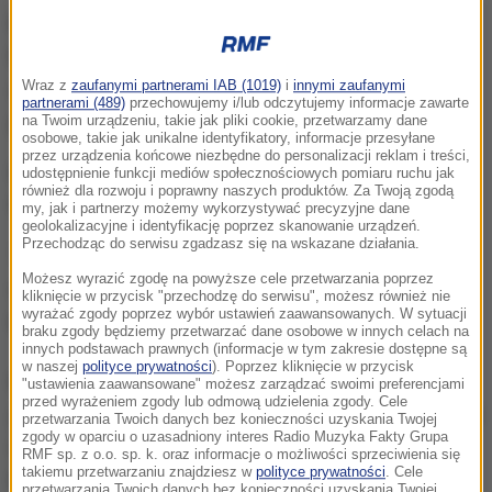
Kalendarz został pokazany na specjalnej gali w
Mediolanie. Tym razem Pirelli zdecydowało się na
umieszczenie zdjęć modelek z 1986 roku. Autorem
Wraz z
zaufanymi partnerami IAB (1019)
i
innymi zaufanymi
partnerami (489)
przechowujemy i/lub odczytujemy informacje zawarte
przepięknych fotografii jest Helmut Newton.
na Twoim urządzeniu, takie jak pliki cookie, przetwarzamy dane
osobowe, takie jak unikalne identyfikatory, informacje przesyłane
przez urządzenia końcowe niezbędne do personalizacji reklam i treści,
Do tej pory zdjęcia umieszczone były w archiwum, a
udostępnienie funkcji mediów społecznościowych pomiaru ruchu jak
również dla rozwoju i poprawny naszych produktów. Za Twoją zgodą
firma nie zdecydowała się ich pokazać.
my, jak i partnerzy możemy wykorzystywać precyzyjne dane
geolokalizacyjne i identyfikację poprzez skanowanie urządzeń.
Przechodząc do serwisu zgadzasz się na wskazane działania.
Tym razem wykorzystano jednak fakt, że zarówno
Możesz wyrazić zgodę na powyższe cele przetwarzania poprzez
rok 1986 jak i 2014 mają ten sam układ dni w
kliknięcie w przycisk "przechodzę do serwisu", możesz również nie
wyrażać zgody poprzez wybór ustawień zaawansowanych. W sytuacji
kalendarzu i publikacja ujrzała światło dzienne.
braku zgody będziemy przetwarzać dane osobowe w innych celach na
innych podstawach prawnych (informacje w tym zakresie dostępne są
w naszej
polityce prywatności
). Poprzez kliknięcie w przycisk
Kalendarz Pirelli ukazuje się od 1964 roku. Jest on
"ustawienia zaawansowane" możesz zarządzać swoimi preferencjami
przed wyrażeniem zgody lub odmową udzielenia zgody. Cele
jedną z najbardziej prestiżowych tego typu publikacji
przetwarzania Twoich danych bez konieczności uzyskania Twojej
zgody w oparciu o uzasadniony interes Radio Muzyka Fakty Grupa
na świecie. Jego edycje rozchodzą się
RMF sp. z o.o. sp. k. oraz informacje o możliwości sprzeciwienia się
takiemu przetwarzaniu znajdziesz w
polityce prywatności
. Cele
błyskawicznie, a na aukcjach starsze wydania
przetwarzania Twoich danych bez konieczności uzyskania Twojej