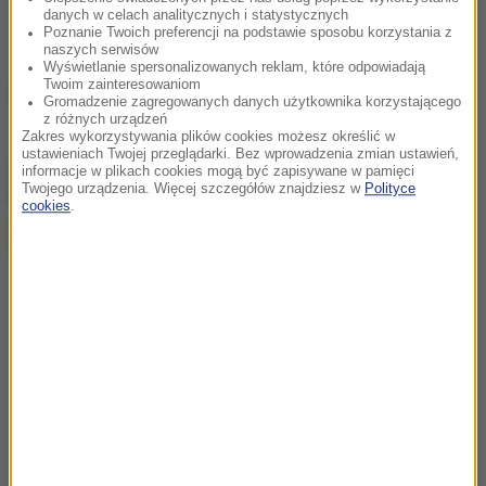
danych w celach analitycznych i statystycznych
Poznanie Twoich preferencji na podstawie sposobu korzystania z
naszych serwisów
Wyświetlanie spersonalizowanych reklam, które odpowiadają
Twoim zainteresowaniom
Źródło: RMF FM
Gromadzenie zagregowanych danych użytkownika korzystającego
z różnych urządzeń
Zakres wykorzystywania plików cookies możesz określić w
ustawieniach Twojej przeglądarki. Bez wprowadzenia zmian ustawień,
chcesz widzieć więcej artykułów od RMF24?
dodaj w
informacje w plikach cookies mogą być zapisywane w pamięci
Twojego urządzenia. Więcej szczegółów znajdziesz w
Polityce
Google
cookies
.