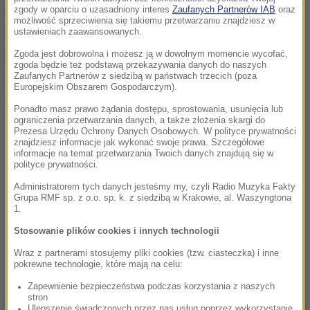
zgody w oparciu o uzasadniony interes
Zaufanych Partnerów IAB
oraz
osiągają ogromne ceny. Kalendarz był początkowo
możliwość sprzeciwienia się takiemu przetwarzaniu znajdziesz w
limitowany i trafiał tylko do wybranych klientów firmy
ustawieniach zaawansowanych.
Pirelli. To z kolei spowodowało wzrost jego prestiżu.
Zgoda jest dobrowolna i możesz ją w dowolnym momencie wycofać,
zgoda będzie też podstawą przekazywania danych do naszych
Zaufanych Partnerów z siedzibą w państwach trzecich (poza
Europejskim Obszarem Gospodarczym).
Dalsza część artykułu pod materiałem video:
Ponadto masz prawo żądania dostępu, sprostowania, usunięcia lub
ograniczenia przetwarzania danych, a także złożenia skargi do
Prezesa Urzędu Ochrony Danych Osobowych. W polityce prywatności
znajdziesz informacje jak wykonać swoje prawa. Szczegółowe
informacje na temat przetwarzania Twoich danych znajdują się w
polityce prywatności.
Administratorem tych danych jesteśmy my, czyli Radio Muzyka Fakty
Grupa RMF sp. z o.o. sp. k. z siedzibą w Krakowie, al. Waszyngtona
1.
Stosowanie plików cookies i innych technologii
Wraz z partnerami stosujemy pliki cookies (tzw. ciasteczka) i inne
pokrewne technologie, które mają na celu:
Zapewnienie bezpieczeństwa podczas korzystania z naszych
stron
Ulepszenie świadczonych przez nas usług poprzez wykorzystanie