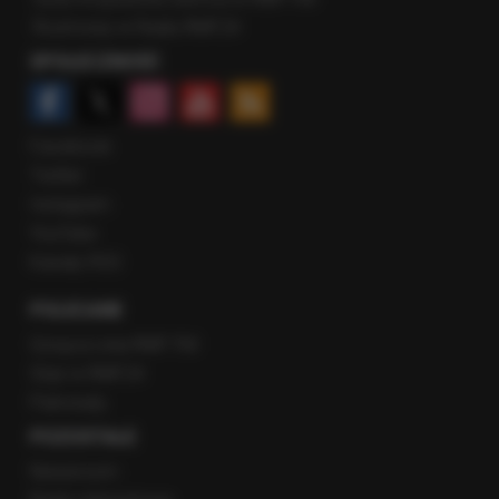
Rozmowy w Radiu RMF24
SPOŁECZNOŚĆ
Facebook
Twitter
Instagram
YouTube
Kanały RSS
POLECANE
Gorąca Linia RMF FM
Staż w RMF24
Patronaty
POZOSTAŁE
Newsroom