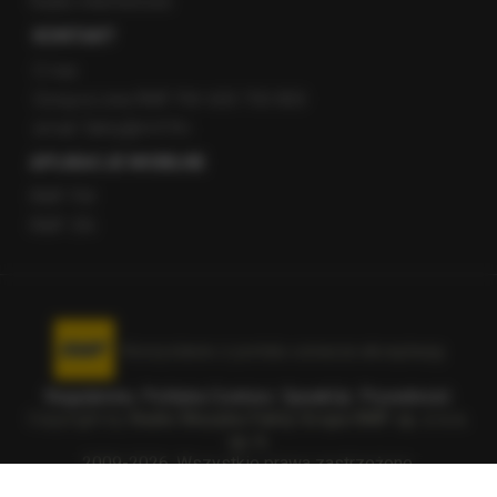
Radio internetowe
KONTAKT
O nas
Gorąca Linia RMF FM: 600 700 800
email: fakty@rmf.fm
APLIKACJE MOBILNE
RMF FM
RMF ON
Korzystanie z portalu oznacza akceptację
Regulaminu
.
Polityka Cookies
.
SpeakUp
.
Prywatność
.
Copyright by
Radio Muzyka Fakty Grupa RMF sp. z o.o.
sp. k.
2009-2026. Wszystkie prawa zastrzeżone.