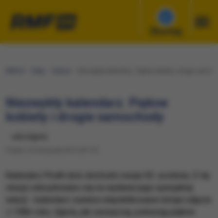
Słuchaj
RMF24
Fakty
Kultura
Niezwykły kalendarz. Piękne kobiety i drogie samoc
Niezwykły kalendarz. Piękne
kobiety i drogie samochody
udostępnij
Piątek, 22 listopada 2013 (07:47)
Kalendarz Pirelli dziś obchodzi swoje 50. urodziny. Z tej
okazji zdecydowano się na wydanie jego specjalnej
edycji - kalendarz zawiera niepublikowane dotąd zdjęcia
z 1986 roku. Ujęcia, jak zazwyczaj, pokazują piękne