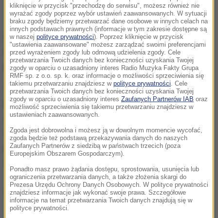
kliknięcie w przycisk "przechodzę do serwisu", możesz również nie
na
stronie głównej RMF24.pl
.
wyrażać zgody poprzez wybór ustawień zaawansowanych. W sytuacji
braku zgody będziemy przetwarzać dane osobowe w innych celach na
innych podstawach prawnych (informacje w tym zakresie dostępne są
O śmierci aktora poinformował we wtorek Teatr
w naszej
polityce prywatności
). Poprzez kliknięcie w przycisk
"ustawienia zaawansowane" możesz zarządzać swoimi preferencjami
Nowy im. Kazimierza Dejmka w Łodzi.
Z tą sceną
przed wyrażeniem zgody lub odmową udzielenia zgody. Cele
przetwarzania Twoich danych bez konieczności uzyskania Twojej
Kubiatowicz był związany od 22 lat.
zgody w oparciu o uzasadniony interes Radio Muzyka Fakty Grupa
RMF sp. z o.o. sp. k. oraz informacje o możliwości sprzeciwienia się
takiemu przetwarzaniu znajdziesz w
polityce prywatności
. Cele
"Z głębokim żalem informujemy, że odszedł Tomasz
przetwarzania Twoich danych bez konieczności uzyskania Twojej
zgody w oparciu o uzasadniony interes
Zaufanych Partnerów IAB
oraz
Kubiatowicz. Aktor był związany z Teatrem Nowym
możliwość sprzeciwienia się takiemu przetwarzaniu znajdziesz w
ustawieniach zaawansowanych.
od 2003 roku. Przez ponad dwie dekady stworzył
Zgoda jest dobrowolna i możesz ją w dowolnym momencie wycofać,
wiele niezapomnianych ról, które na zawsze
zgoda będzie też podstawą przekazywania danych do naszych
pozostaną w naszych sercach. Żegnaj, Tomku" -
Zaufanych Partnerów z siedzibą w państwach trzecich (poza
Europejskim Obszarem Gospodarczym).
czytamy we wpisie łódzkiego teatru na Facebooku.
Ponadto masz prawo żądania dostępu, sprostowania, usunięcia lub
ograniczenia przetwarzania danych, a także złożenia skargi do
Prezesa Urzędu Ochrony Danych Osobowych. W polityce prywatności
Dalsza część artykułu pod materiałem video:
znajdziesz informacje jak wykonać swoje prawa. Szczegółowe
informacje na temat przetwarzania Twoich danych znajdują się w
polityce prywatności.