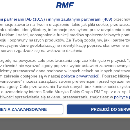
i partnerami IAB (1019)
i
innymi zaufanymi partnerami (489)
przechow
ormacje zawarte na Twoim urządzeniu, takie jak pliki cookie, przetwar
jak unikalne identyfikatory, informacje przesyłane przez urządzenia k
i reklam i treści, udostępnienie funkcji mediów społecznościowych pom
woju i poprawny naszych produktów. Za Twoją zgodą my, jak i partner
recyzyjne dane geolokalizacyjne i identyfikację poprzez skanowanie u
serwisu zgadzasz się na wskazane działania.
zgodę na powyższe cele przetwarzania poprzez kliknięcie w przycisk 
z również nie wyrażać zgody poprzez wybór ustawień zaawansowanych
dziemy przetwarzać dane osobowe w innych celach na innych podsta
ym zakresie dostępne są w naszej
polityce prywatności
). Poprzez kliknię
cja 160 osób w Jeleniej
Pożar zespołu szkół na
awansowane" możesz zarządzać swoimi preferencjami przed wyrażenie
ia zgody. Cele przetwarzania Twoich danych bez konieczności uzyska
. Powodem znaleziony
Mazowszu. Służby zaapelowa
 o uzasadniony interes Radio Muzyka Fakty Grupa RMF sp. z o.o. sp. k
buch
mieszkańców
żliwości sprzeciwienia się takiemu przetwarzaniu znajdziesz w
polityce
nia Twoich danych bez konieczności uzyskania Twojej zgody w oparci
ch Partnerów IAB
oraz możliwość sprzeciwienia się takiemu przetwarza
IENIA ZAAWANSOWANE
PRZEJDŹ DO SERW
aawansowanych.
rowolna i możesz ją w dowolnym momencie wycofać, zgoda będzie też
anych do naszych Zaufanych Partnerów z siedzibą w państwach trzec