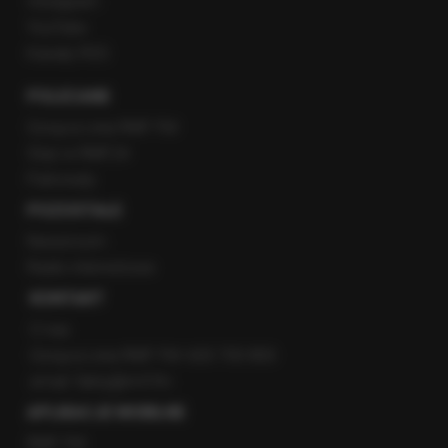
Instagram
YouTube
Kanały RSS
POLECANE
Gorąca Linia RMF FM
Staż w RMF24
Patronaty
POZOSTAŁE
Newsroom
Radio internetowe
KONTAKT
O nas
Gorąca Linia RMF FM: 600 700 800
email: fakty@rmf.fm
APLIKACJE MOBILNE
RMF FM