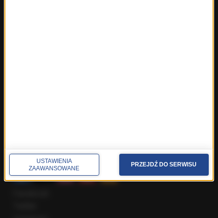
Fakty z Trójmiasta
Fakty z Warszawy
Fakty z Wrocławia
Fakty z Zakopanego
ROZMOWY W RMF FM
Najnowsze rozmowy w RMF FM
Rozmowa o 7:00 w RMF FM i Radiu RMF24
Poranna rozmowa w RMF FM
Popołudniowa rozmowa w RMF FM
Gość Krzysztofa Ziemca w RMF FM
Rozmowy w Radiu RMF24
SPOŁECZNOŚĆ
USTAWIENIA
PRZEJDŹ DO SERWISU
ZAAWANSOWANE
Facebook
Twitter