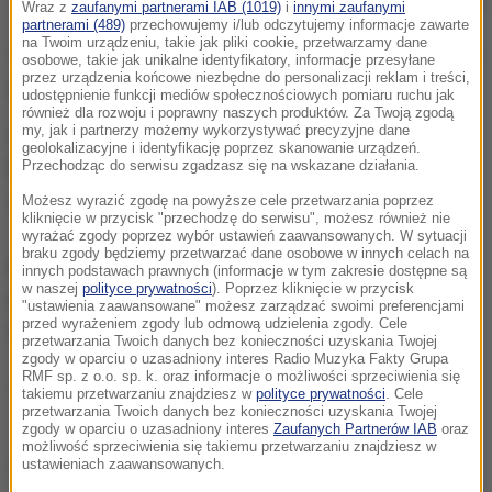
Wraz z
zaufanymi partnerami IAB (1019)
i
innymi zaufanymi
/
PAP
partnerami (489)
przechowujemy i/lub odczytujemy informacje zawarte
na Twoim urządzeniu, takie jak pliki cookie, przetwarzamy dane
Według wstępnych ustaleń - w tirze doszło do awarii i
osobowe, takie jak unikalne identyfikatory, informacje przesyłane
przez urządzenia końcowe niezbędne do personalizacji reklam i treści,
pojazd zjechał na przeciwległy pas.
udostępnienie funkcji mediów społecznościowych pomiaru ruchu jak
również dla rozwoju i poprawny naszych produktów. Za Twoją zgodą
my, jak i partnerzy możemy wykorzystywać precyzyjne dane
Gorąca Linia RMF FM
jest do Waszej dyspozycji!
geolokalizacyjne i identyfikację poprzez skanowanie urządzeń.
Przez całą dobę czekamy na informacje od Was,
Przechodząc do serwisu zgadzasz się na wskazane działania.
zdjęcia i filmy.
Możesz wyrazić zgodę na powyższe cele przetwarzania poprzez
kliknięcie w przycisk "przechodzę do serwisu", możesz również nie
wyrażać zgody poprzez wybór ustawień zaawansowanych. W sytuacji
braku zgody będziemy przetwarzać dane osobowe w innych celach na
Możecie dzwonić, wysyłać SMS-y lub MMS-y na
innych podstawach prawnych (informacje w tym zakresie dostępne są
w naszej
polityce prywatności
). Poprzez kliknięcie w przycisk
numer 600 700 800, pisać na adres mailowy
"ustawienia zaawansowane" możesz zarządzać swoimi preferencjami
przed wyrażeniem zgody lub odmową udzielenia zgody. Cele
fakty@rmf.fm
albo skorzystać z
formularza WWW
.
przetwarzania Twoich danych bez konieczności uzyskania Twojej
zgody w oparciu o uzasadniony interes Radio Muzyka Fakty Grupa
RMF sp. z o.o. sp. k. oraz informacje o możliwości sprzeciwienia się
(mpw)
takiemu przetwarzaniu znajdziesz w
polityce prywatności
. Cele
przetwarzania Twoich danych bez konieczności uzyskania Twojej
zgody w oparciu o uzasadniony interes
Zaufanych Partnerów IAB
oraz
możliwość sprzeciwienia się takiemu przetwarzaniu znajdziesz w
Źródło: RMF FM
ustawieniach zaawansowanych.