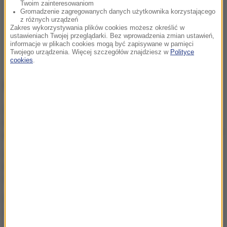
Twoim zainteresowaniom
Gromadzenie zagregowanych danych użytkownika korzystającego
z różnych urządzeń
Zakres wykorzystywania plików cookies możesz określić w
ustawieniach Twojej przeglądarki. Bez wprowadzenia zmian ustawień,
informacje w plikach cookies mogą być zapisywane w pamięci
Twojego urządzenia. Więcej szczegółów znajdziesz w
Polityce
cookies
.
NAJWAŻNIEJSZE FAKTY
Ukraina wydała zgodę na
kolejne ekshumacje i
poszukiwania polskich ofiar
„Nie jest dobrze”. Hunter
Biden o stanie zdrowotnym
ojca
Eksplozja drona w pobliżu
gazociągu w Bułgarii. Jest
stanowisko Kijowa