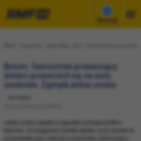
Słuchaj
RMF24
Gorąca Linia
Wasze Fakty
Bytom: Samochód przewożący śmieci pr
Bytom: Samochód przewożący
śmieci przewrócił się na auto
osobowe. Zginęła jedna osoba
udostępnij
Środa, 30 września 2015 (08:26)
Jedna osoba zginęła w wypadku na krajowej 88 w
Bytomiu. Ze wstępnych ustaleń wynika, że tir zjechał na
przeciwległy pas i uderzył w osobówkę. Informację o