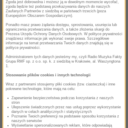
Zgoda jest dobrowolna i możesz ją w dowolnym momencie wycofać,
zgoda będzie też podstawą przekazywania danych do naszych
Zaufanych Partnerów z siedzibą w państwach trzecich (poza
chcesz widzieć więcej artykułów od RMF24?
dodaj w
Europejskim Obszarem Gospodarczym).
Google
Ponadto masz prawo żądania dostępu, sprostowania, usunięcia lub
ograniczenia przetwarzania danych, a także złożenia skargi do
Prezesa Urzędu Ochrony Danych Osobowych. W polityce prywatności
znajdziesz informacje jak wykonać swoje prawa. Szczegółowe
informacje na temat przetwarzania Twoich danych znajdują się w
polityce prywatności.
Administratorem tych danych jesteśmy my, czyli Radio Muzyka Fakty
Grupa RMF sp. z o.o. sp. k. z siedzibą w Krakowie, al. Waszyngtona
1.
Stosowanie plików cookies i innych technologii
Wraz z partnerami stosujemy pliki cookies (tzw. ciasteczka) i inne
pokrewne technologie, które mają na celu:
Zapewnienie bezpieczeństwa podczas korzystania z naszych
stron
Ulepszenie świadczonych przez nas usług poprzez wykorzystanie
danych w celach analitycznych i statystycznych
Poznanie Twoich preferencji na podstawie sposobu korzystania z
naszych serwisów
Wyświetlanie spersonalizowanych reklam, które odpowiadają