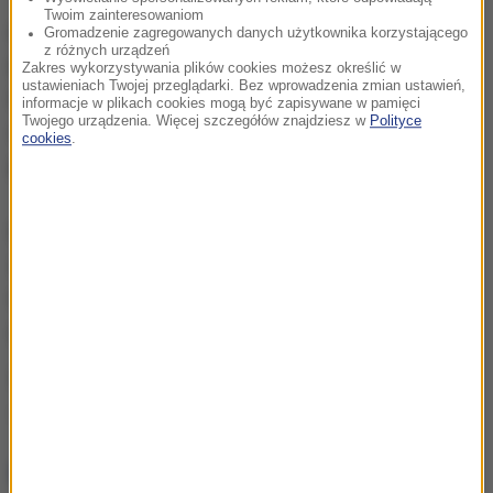
Twoim zainteresowaniom
Peter R. de Vries był powszechnie znany ze swoich
Gromadzenie zagregowanych danych użytkownika korzystającego
z różnych urządzeń
bezkompromisowych reportaży, opisujących
Zakres wykorzystywania plików cookies możesz określić w
ustawieniach Twojej przeglądarki. Bez wprowadzenia zmian ustawień,
holenderski świat przestępczy. Był popularnym
informacje w plikach cookies mogą być zapisywane w pamięci
Twojego urządzenia. Więcej szczegółów znajdziesz w
Polityce
reporterem, często komentował w mediach głośne
cookies
.
procesy kryminalne.
Dziennikarz wspierał rodziny zabitych lub
zaginionych dzieci, działał przeciwko
niesprawiedliwości i był solą w oku holenderskich
gangsterów.
Źródło: nie
Holandia
Tagi:
NAJWAŻNIEJSZE FAKTY