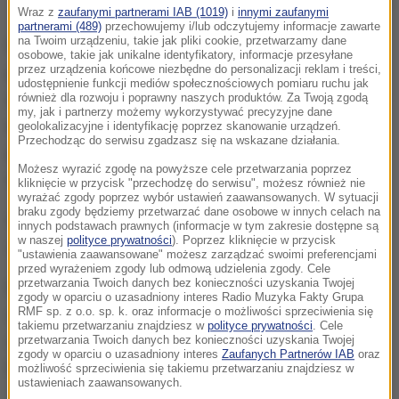
Policja na miejscu strzelaniny
Wraz z
zaufanymi partnerami IAB (1019)
i
innymi zaufanymi
partnerami (489)
przechowujemy i/lub odczytujemy informacje zawarte
na Twoim urządzeniu, takie jak pliki cookie, przetwarzamy dane
Na początku lipca 2021 roku de Vries został
osobowe, takie jak unikalne identyfikatory, informacje przesyłane
przez urządzenia końcowe niezbędne do personalizacji reklam i treści,
postrzelony w Amsterdamie.
Dziennikarza
udostępnienie funkcji mediów społecznościowych pomiaru ruchu jak
zaatakowano wkrótce po opuszczeniu przez niego
również dla rozwoju i poprawny naszych produktów. Za Twoją zgodą
my, jak i partnerzy możemy wykorzystywać precyzyjne dane
studia telewizyjnego RTL4,
gdzie uczestniczył w
geolokalizacyjne i identyfikację poprzez skanowanie urządzeń.
Przechodząc do serwisu zgadzasz się na wskazane działania.
programie Boulevard. Napastnik z bliskiej odległości
Możesz wyrazić zgodę na powyższe cele przetwarzania poprzez
miał wystrzelić kilka kul w głowę reportera.
kliknięcie w przycisk "przechodzę do serwisu", możesz również nie
wyrażać zgody poprzez wybór ustawień zaawansowanych. W sytuacji
braku zgody będziemy przetwarzać dane osobowe w innych celach na
Ciężko ranny De Vries trafił do amsterdamskiego
innych podstawach prawnych (informacje w tym zakresie dostępne są
w naszej
polityce prywatności
). Poprzez kliknięcie w przycisk
szpitala, w którym
zmarł 15 lipca.
"ustawienia zaawansowane" możesz zarządzać swoimi preferencjami
przed wyrażeniem zgody lub odmową udzielenia zgody. Cele
przetwarzania Twoich danych bez konieczności uzyskania Twojej
Na ławie oskarżonych sądu w stolicy Holandii
zgody w oparciu o uzasadniony interes Radio Muzyka Fakty Grupa
RMF sp. z o.o. sp. k. oraz informacje o możliwości sprzeciwienia się
zasiedli 22-letni Delano G., który miał pociągnąć za
takiemu przetwarzaniu znajdziesz w
polityce prywatności
. Cele
spust oraz 36-latek Kamil E., który był kierowcą.
przetwarzania Twoich danych bez konieczności uzyskania Twojej
zgody w oparciu o uzasadniony interes
Zaufanych Partnerów IAB
oraz
Prokuratura oskarża ich o popełnienie morderstwa.
możliwość sprzeciwienia się takiemu przetwarzaniu znajdziesz w
ustawieniach zaawansowanych.