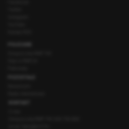
Facebook
Twitter
Instagram
YouTube
Kanały RSS
POLECANE
Gorąca Linia RMF FM
Staż w RMF24
Patronaty
POZOSTAŁE
Newsroom
Radio internetowe
KONTAKT
O nas
Gorąca Linia RMF FM: 600 700 800
email: fakty@rmf.fm