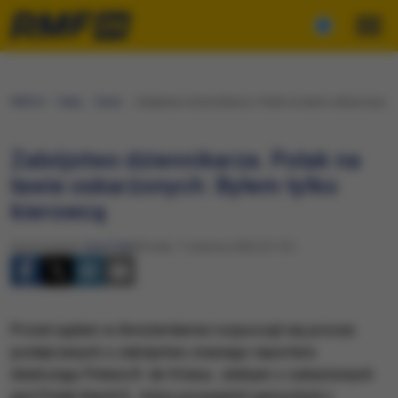
RMF24
Fakty
Świat
Zabójstwo dziennikarza. Polak na ławie oskarżonych:
Zabójstwo dziennikarza. Polak na
ławie oskarżonych: Byłem tylko
kierowcą
Opracowanie:
Karol Żak
Wtorek, 7 czerwca 2022 (21:41)
Przed sądem w Amsterdamie rozpoczął się proces
podejrzanych o zabójstwo znanego reportera
śledczego Petera R. de Vriesa. Jednym z oskarżonych
jest Polak Kamil E., który prowadził samochód z