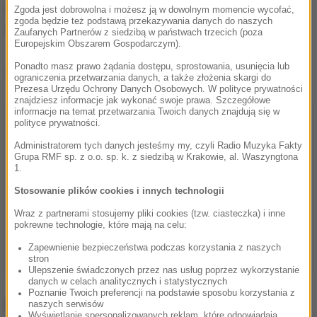
Byłem tylko kierowcą
- tłumaczył się Kamil E. Delano
Zgoda jest dobrowolna i możesz ją w dowolnym momencie wycofać,
zgoda będzie też podstawą przekazywania danych do naszych
G. odmówił składania zeznań.
Zaufanych Partnerów z siedzibą w państwach trzecich (poza
Europejskim Obszarem Gospodarczym).
Ponadto masz prawo żądania dostępu, sprostowania, usunięcia lub
Dalsza część artykułu pod materiałem video:
ograniczenia przetwarzania danych, a także złożenia skargi do
Prezesa Urzędu Ochrony Danych Osobowych. W polityce prywatności
znajdziesz informacje jak wykonać swoje prawa. Szczegółowe
informacje na temat przetwarzania Twoich danych znajdują się w
polityce prywatności.
Administratorem tych danych jesteśmy my, czyli Radio Muzyka Fakty
Grupa RMF sp. z o.o. sp. k. z siedzibą w Krakowie, al. Waszyngtona
1.
Stosowanie plików cookies i innych technologii
Wraz z partnerami stosujemy pliki cookies (tzw. ciasteczka) i inne
pokrewne technologie, które mają na celu:
Zapewnienie bezpieczeństwa podczas korzystania z naszych
stron
Ulepszenie świadczonych przez nas usług poprzez wykorzystanie
danych w celach analitycznych i statystycznych
Poznanie Twoich preferencji na podstawie sposobu korzystania z
Kim był Peter R. de Vries?
naszych serwisów
Wyświetlanie spersonalizowanych reklam, które odpowiadają