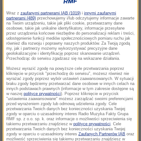
Chwila wybuchu została uwieczniona na nagraniu
Wraz z
zaufanymi partnerami IAB (1019)
i
innymi zaufanymi
fotografa ślubnego
Mahmouda Nakiba, który
partnerami (489)
przechowujemy i/lub odczytujemy informacje zawarte
na Twoim urządzeniu, takie jak pliki cookie, przetwarzamy dane
uwieczniał kreację szczęśliwej panny młodej. Na
osobowe, takie jak unikalne identyfikatory, informacje przesyłane
przez urządzenia końcowe niezbędne do personalizacji reklam i treści,
wideo widać, jak
potężna fala uderzeniowa odrzuca
udostępnienie funkcji mediów społecznościowych pomiaru ruchu jak
również dla rozwoju i poprawny naszych produktów. Za Twoją zgodą
kobietę.
Na szczęście młodej parze udało się
my, jak i partnerzy możemy wykorzystywać precyzyjne dane
geolokalizacyjne i identyfikację poprzez skanowanie urządzeń.
schronić.
Przechodząc do serwisu zgadzasz się na wskazane działania.
Możesz wyrazić zgodę na powyższe cele przetwarzania poprzez
Miasto zrównane z ziemią
kliknięcie w przycisk "przechodzę do serwisu", możesz również nie
wyrażać zgody poprzez wybór ustawień zaawansowanych. W sytuacji
braku zgody będziemy przetwarzać dane osobowe w innych celach na
Do eksplozji doszło we wtorek po godz. 18 czasu
innych podstawach prawnych (informacje w tym zakresie dostępne są
w naszej
polityce prywatności
). Poprzez kliknięcie w przycisk
lokalnego. Według ustaleń,
eksplodowało 2 750 ton
"ustawienia zaawansowane" możesz zarządzać swoimi preferencjami
przed wyrażeniem zgody lub odmową udzielenia zgody. Cele
saletry amonowej
, wcześniej skonfiskowanej przez
przetwarzania Twoich danych bez konieczności uzyskania Twojej
zgody w oparciu o uzasadniony interes Radio Muzyka Fakty Grupa
władze, która była składowana w magazynie
RMF sp. z o.o. sp. k. oraz informacje o możliwości sprzeciwienia się
takiemu przetwarzaniu znajdziesz w
polityce prywatności
. Cele
portowym. Do wybuchu mogło dojść podczas
przetwarzania Twoich danych bez konieczności uzyskania Twojej
spawania otworu w budynku, co miało zapobiec
zgody w oparciu o uzasadniony interes
Zaufanych Partnerów IAB
oraz
możliwość sprzeciwienia się takiemu przetwarzaniu znajdziesz w