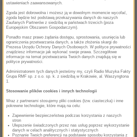
kradzieżom.
ustawieniach zaawansowanych.
Zgoda jest dobrowolna i możesz ją w dowolnym momencie wycofać,
zgoda będzie też podstawą przekazywania danych do naszych
Dalsza część artykułu pod materiałem video:
Zaufanych Partnerów z siedzibą w państwach trzecich (poza
Europejskim Obszarem Gospodarczym).
Ponadto masz prawo żądania dostępu, sprostowania, usunięcia lub
ograniczenia przetwarzania danych, a także złożenia skargi do
Prezesa Urzędu Ochrony Danych Osobowych. W polityce prywatności
znajdziesz informacje jak wykonać swoje prawa. Szczegółowe
informacje na temat przetwarzania Twoich danych znajdują się w
polityce prywatności.
Administratorem tych danych jesteśmy my, czyli Radio Muzyka Fakty
Grupa RMF sp. z o.o. sp. k. z siedzibą w Krakowie, al. Waszyngtona
1.
Stosowanie plików cookies i innych technologii
Wraz z partnerami stosujemy pliki cookies (tzw. ciasteczka) i inne
pokrewne technologie, które mają na celu:
Wybuch znacząco uszkodził budynki w okolicy,
Zapewnienie bezpieczeństwa podczas korzystania z naszych
stron
przewracał auta i zamieniał ulice w sterty gruzu. Fala
Ulepszenie świadczonych przez nas usług poprzez wykorzystanie
danych w celach analitycznych i statystycznych
uderzeniowa była tak potężna, że
okna pękały nawet
Poznanie Twoich preferencji na podstawie sposobu korzystania z