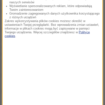
naszych serwisów
20 kilometrów od portu
. Eksplozję słychać było
Wyświetlanie spersonalizowanych reklam, które odpowiadają
Twoim zainteresowaniom
także na oddalonym o 240 km Cyprze.
Gromadzenie zagregowanych danych użytkownika korzystającego
z różnych urządzeń
Zakres wykorzystywania plików cookies możesz określić w
Zniszczone zostały także portowe spichlerze, w
ustawieniach Twojej przeglądarki. Bez wprowadzenia zmian ustawień,
których magazynowane były zapasy pszenicy.
informacje w plikach cookies mogą być zapisywane w pamięci
Twojego urządzenia. Więcej szczegółów znajdziesz w
Polityce
cookies
.
Na skutek eksplozji w porcie w Bejrucie
zginęło co
najmniej 135 osób, a około 5 tys. zostało rannych
.
Setki tysięcy osób zostały pozbawione dachu nad
głową. Znaczna część miasta została zniszczona.
Według libańskich władz straty mogą sięgać 10-15
miliardów dolarów.
ZOBACZ RÓWNIEŻ:
Szef Pentagonu o wybuchu w Bejrucie: To był