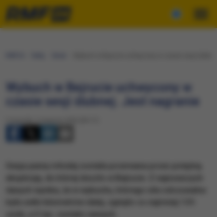
RMF24
Fakty
Świat
​Wybuch w Bejrucie uchwycony w czasie sesji ślubnej
​Wybuch w Bejrucie uchwycony w
czasie sesji ślubnej. Jest nagranie
Czwartek, 6 sierpnia 2020 (09:17)
Sesja panny młodej została przerwana przez potężną
eksplozję, do której doszło w Bejrucie. Z najnowszych
danych wynika, że w wybuchu, którego siła odczuwalna
była setki kilometrów dalej, zginęło co najmniej 135
osób, a 5 tys. zostało rannych.