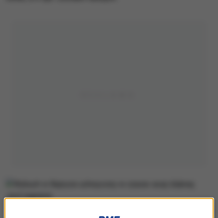
/
PAP/EPA