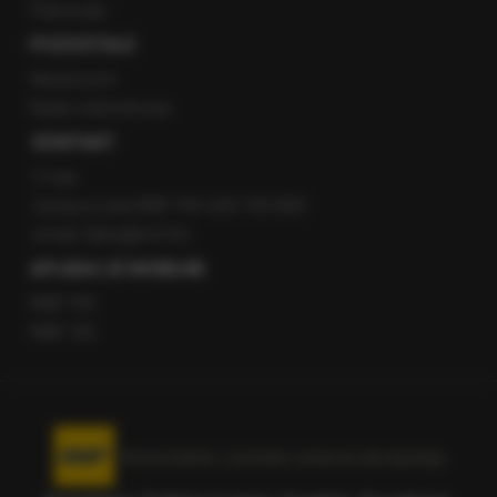
Patronaty
POZOSTAŁE
Newsroom
Radio internetowe
KONTAKT
O nas
Gorąca Linia RMF FM: 600 700 800
email: fakty@rmf.fm
APLIKACJE MOBILNE
RMF FM
RMF ON
Korzystanie z portalu oznacza akceptację