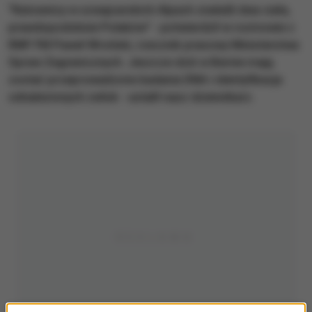
"Ratownicy w szwajcarskich Alpach znaleźli dwa ciała,
prawdopodobnie Polaków" - potwierdził w rozmowie z
RMF FM Paweł Wroński, rzecznik prasowy Ministerstwa
Spraw Zagranicznych. Jeszcze dziś w Bernie mają
zostać przeprowadzone badania DNA i identyfikacja
odnalezionych zwłok - ustalił nasz dziennikarz.