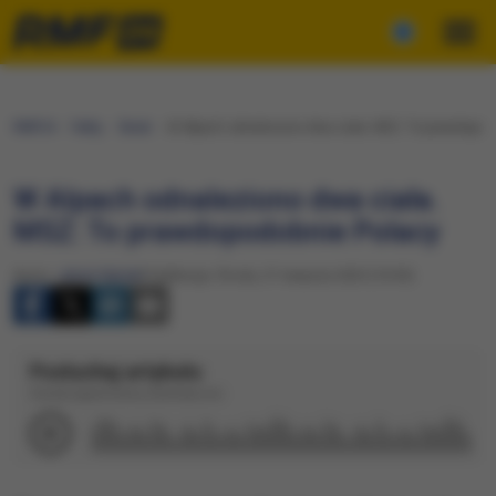
RMF24
Fakty
Świat
W Alpach odnaleziono dwa ciała. MSZ: To prawdopod
W Alpach odnaleziono dwa ciała.
MSZ: To prawdopodobnie Polacy
Autor:
Jakub Rybski
Publikacja: Środa, 27 sierpnia 2025 (10:05)
Posłuchaj artykułu
Dźwięk wygenerowany automatycznie