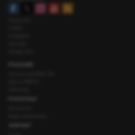
Facebook
Twitter
Instagram
YouTube
Kanały RSS
POLECANE
Gorąca Linia RMF FM
Staż w RMF24
Patronaty
POZOSTAŁE
Newsroom
Radio internetowe
KONTAKT
O nas