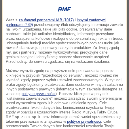
Wraz z
zaufanymi partnerami IAB (1017)
i
innymi zaufanymi
partnerami (489)
przechowujemy i/lub odczytujemy informacje zawarte
na Twoim urządzeniu, takie jak pliki cookie, przetwarzamy dane
osobowe, takie jak unikalne identyfikatory, informacje przesyłane
przez urządzenia końcowe niezbędne do personalizacji reklam i treści,
udostępnienie funkcji mediów społecznościowych pomiaru ruchu jak
również dla rozwoju i poprawny naszych produktów. Za Twoją zgodą
my, jak i partnerzy możemy wykorzystywać precyzyjne dane
geolokalizacyjne i identyfikację poprzez skanowanie urządzeń.
Ratownicy w szwajcarskich Alpach znaleźli dwa ciała; rzecznik MSZ
Przechodząc do serwisu zgadzasz się na wskazane działania.
Paweł Wroński powiedział w rozmowie z RMF FM, że to
prawdopodobnie zaginieni Polacy (zdjęcie ilustracyjne)
Możesz wyrazić zgodę na powyższe cele przetwarzania poprzez
kliknięcie w przycisk "przechodzę do serwisu", możesz również nie
wyrażać zgody poprzez wybór ustawień zaawansowanych. W sytuacji
Jak dowiedział się reporter RMF FM Jakub Rybski,
braku zgody będziemy przetwarzać dane osobowe w innych celach na
innych podstawach prawnych (informacje w tym zakresie dostępne są
szwajcarskie służby odnalazły dwa ciała
w naszej
polityce prywatności
). Poprzez kliknięcie w przycisk
"ustawienia zaawansowane" możesz zarządzać swoimi preferencjami
prawdopodobnie na skalnej półce
przed wyrażeniem zgody lub odmową udzielenia zgody. Cele
przetwarzania Twoich danych bez konieczności uzyskania Twojej
masywu Weissmies, po stronie północnej. Zwłoki
zgody w oparciu o uzasadniony interes Radio Muzyka Fakty Grupa
RMF sp. z o.o. sp. k. oraz informacje o możliwości sprzeciwienia się
zostały sprowadzone na dół.
takiemu przetwarzaniu znajdziesz w
polityce prywatności
. Cele
przetwarzania Twoich danych bez konieczności uzyskania Twojej