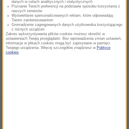
danych w celach analitycznych i statystycznych
Poznanie Twoich preferencji na podstawie sposobu korzystania z
naszych serwisów
Wyświetlanie spersonalizowanych reklam, które odpowiadają
Twoim zainteresowaniom
Gromadzenie zagregowanych danych użytkownika korzystającego
z różnych urządzeń
Zakres wykorzystywania plików cookies możesz określić w
ustawieniach Twojej przeglądarki. Bez wprowadzenia zmian ustawień,
informacje w plikach cookies mogą być zapisywane w pamięci
Twojego urządzenia. Więcej szczegółów znajdziesz w
Polityce
cookies
.
Na późniejszej konferencji prasowej Paweł Wroński
przekazał dziennikarzom, że "
na razie nie mamy
potwierdzenia, iż są to zwłoki naszych obywateli,
ale wiele wskazuje, że tak może być
". Dodał, że MSZ
poinformowało rodziny poszkodowanych
odpowiednio wcześniej, aby nie dowiedziały się o