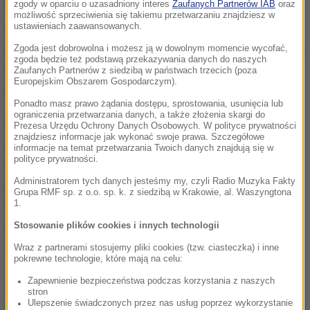
zgody w oparciu o uzasadniony interes
Zaufanych Partnerów IAB
oraz
W tej części Alp wspinali się dwaj Polacy, którzy
możliwość sprzeciwienia się takiemu przetwarzaniu znajdziesz w
wyruszyli w góry z miejscowości Saas-Grund, gdzie
ustawieniach zaawansowanych.
zostawili swój samochód. Wszystko wskazuje na to,
Zgoda jest dobrowolna i możesz ją w dowolnym momencie wycofać,
zgoda będzie też podstawą przekazywania danych do naszych
że
alpiniści trafili na lawinę skalną, która porwała
Zaufanych Partnerów z siedzibą w państwach trzecich (poza
Europejskim Obszarem Gospodarczym).
ich w niższe partie góry
.
Ponadto masz prawo żądania dostępu, sprostowania, usunięcia lub
ograniczenia przetwarzania danych, a także złożenia skargi do
Ratownicy w szwajcarskich Alpach znaleźli dwa
Prezesa Urzędu Ochrony Danych Osobowych. W polityce prywatności
znajdziesz informacje jak wykonać swoje prawa. Szczegółowe
ciała, prawdopodobnie Polaków
- potwierdził w
informacje na temat przetwarzania Twoich danych znajdują się w
polityce prywatności.
rozmowie z RMF FM Paweł Wroński, rzecznik
Administratorem tych danych jesteśmy my, czyli Radio Muzyka Fakty
prasowy Ministerstwa Spraw Zagranicznych. Nasz
Grupa RMF sp. z o.o. sp. k. z siedzibą w Krakowie, al. Waszyngtona
dziennikarz ustalił, że jeszcze dziś w Bernie mają
1.
zostać przeprowadzone badania DNA i identyfikacja
Stosowanie plików cookies i innych technologii
odnalezionych zwłok.
Wraz z partnerami stosujemy pliki cookies (tzw. ciasteczka) i inne
pokrewne technologie, które mają na celu:
Zapewnienie bezpieczeństwa podczas korzystania z naszych
Dalsza część artykułu pod materiałem video:
stron
Ulepszenie świadczonych przez nas usług poprzez wykorzystanie