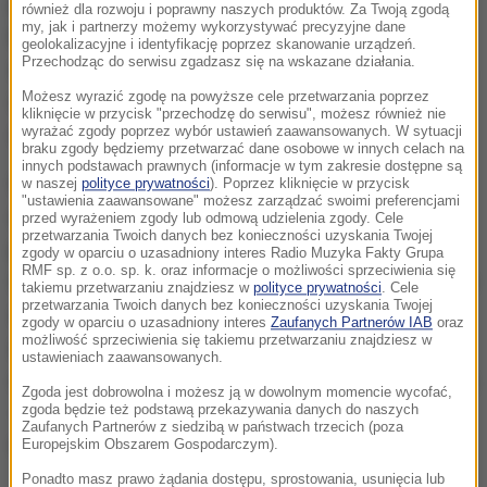
przechodzi głęboką metamorfozę. Obserwacja
również dla rozwoju i poprawny naszych produktów. Za Twoją zgodą
my, jak i partnerzy możemy wykorzystywać precyzyjne dane
konfliktu za wschodnią granicą UE pokazała
geolokalizacyjne i identyfikację poprzez skanowanie urządzeń.
Przechodząc do serwisu zgadzasz się na wskazane działania.
szwajcarskim strategom wojskowym, że tradycyjne,
Możesz wyrazić zgodę na powyższe cele przetwarzania poprzez
ciężkie formacje obronne stają się bezradne bez
kliknięcie w przycisk "przechodzę do serwisu", możesz również nie
dominacji w sferze technologicznej.
wyrażać zgody poprzez wybór ustawień zaawansowanych. W sytuacji
braku zgody będziemy przetwarzać dane osobowe w innych celach na
innych podstawach prawnych (informacje w tym zakresie dostępne są
Wojna w Ukrainie udowodniła, że relatywnie tanie
w naszej
polityce prywatności
). Poprzez kliknięcie w przycisk
"ustawienia zaawansowane" możesz zarządzać swoimi preferencjami
drony oraz zaawansowane systemy bezzałogowe
przed wyrażeniem zgody lub odmową udzielenia zgody. Cele
przetwarzania Twoich danych bez konieczności uzyskania Twojej
potrafią
paraliżować działania potężnych armii.
zgody w oparciu o uzasadniony interes Radio Muzyka Fakty Grupa
RMF sp. z o.o. sp. k. oraz informacje o możliwości sprzeciwienia się
Szwajcaria, mimo że otoczona przez przyjazne kraje
takiemu przetwarzaniu znajdziesz w
polityce prywatności
. Cele
przetwarzania Twoich danych bez konieczności uzyskania Twojej
strefy Schengen, zrozumiała, że nowoczesne
zgody w oparciu o uzasadniony interes
Zaufanych Partnerów IAB
oraz
możliwość sprzeciwienia się takiemu przetwarzaniu znajdziesz w
zagrożenia - takie jak wojna hybrydowa, ataki
ustawieniach zaawansowanych.
cybernetyczne czy sabotaż infrastruktury krytycznej
Zgoda jest dobrowolna i możesz ją w dowolnym momencie wycofać,
- nie znają pojęcia granic państwowych ani
zgoda będzie też podstawą przekazywania danych do naszych
Zaufanych Partnerów z siedzibą w państwach trzecich (poza
neutralności.
Europejskim Obszarem Gospodarczym).
Ponadto masz prawo żądania dostępu, sprostowania, usunięcia lub