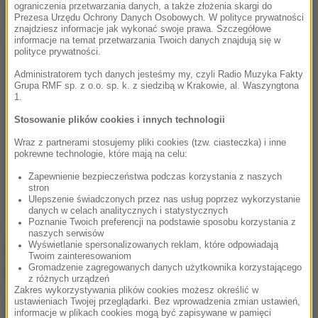
ograniczenia przetwarzania danych, a także złożenia skargi do
Dalsza część artykułu pod materiałem video:
Prezesa Urzędu Ochrony Danych Osobowych. W polityce prywatności
znajdziesz informacje jak wykonać swoje prawa. Szczegółowe
informacje na temat przetwarzania Twoich danych znajdują się w
polityce prywatności.
Administratorem tych danych jesteśmy my, czyli Radio Muzyka Fakty
Grupa RMF sp. z o.o. sp. k. z siedzibą w Krakowie, al. Waszyngtona
1.
Stosowanie plików cookies i innych technologii
Wraz z partnerami stosujemy pliki cookies (tzw. ciasteczka) i inne
pokrewne technologie, które mają na celu:
Zapewnienie bezpieczeństwa podczas korzystania z naszych
stron
Ulepszenie świadczonych przez nas usług poprzez wykorzystanie
danych w celach analitycznych i statystycznych
Poznanie Twoich preferencji na podstawie sposobu korzystania z
naszych serwisów
Wyświetlanie spersonalizowanych reklam, które odpowiadają
Fortuna na autonomiczną obronę
Twoim zainteresowaniom
nieba
Gromadzenie zagregowanych danych użytkownika korzystającego
z różnych urządzeń
Zakres wykorzystywania plików cookies możesz określić w
ustawieniach Twojej przeglądarki. Bez wprowadzenia zmian ustawień,
W odpowiedzi na te wyzwania rząd w Bernie oraz
informacje w plikach cookies mogą być zapisywane w pamięci