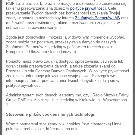
RMF sp. z o.o. sp. k. oraz informacje o możliwości sprzeciwienia się
ojciec
Sobiesław Tamala
z parafii św. Franciszka w
takiemu przetwarzaniu znajdziesz w
polityce prywatności
. Cele
przetwarzania Twoich danych bez konieczności uzyskania Twojej
Soligorsku oraz kapucyn brat
Wojciech Wróblewski
,
zgody w oparciu o uzasadniony interes
Zaufanych Partnerów IAB
oraz
możliwość sprzeciwienia się takiemu przetwarzaniu znajdziesz w
który przez ostatni rok posługiwał w parafii św.
ustawieniach zaawansowanych.
Kazimierza w Mołodecznie.
Zgoda jest dobrowolna i możesz ją w dowolnym momencie wycofać,
zgoda będzie też podstawą przekazywania danych do naszych
Według "Chrześcijańskiej Wizji" wszyscy duchowni
Zaufanych Partnerów z siedzibą w państwach trzecich (poza
Europejskim Obszarem Gospodarczym).
od wielu lat pracowali na Białorusi. W przypadku ojca
Ponadto masz prawo żądania dostępu, sprostowania, usunięcia lub
Lecha Bachanka podkreślono, że jego posługa trwa
ograniczenia przetwarzania danych, a także złożenia skargi do
Prezesa Urzędu Ochrony Danych Osobowych. W polityce prywatności
od ponad ćwierć wieku. Do Iwieńca przyjechał w
znajdziesz informacje jak wykonać swoje prawa. Szczegółowe
informacje na temat przetwarzania Twoich danych znajdują się w
2000 roku i angażował się w działalność skierowaną
polityce prywatności.
do młodzieży, m.in. zakładając "Pracownię
Administratorem tych danych jesteśmy my, czyli Radio Muzyka Fakty
Grupa RMF sp. z o.o. sp. k. z siedzibą w Krakowie, al. Waszyngtona
Muzyczną".
1.
Stosowanie plików cookies i innych technologii
Dalsza część artykułu pod materiałem video:
Wraz z partnerami stosujemy pliki cookies (tzw. ciasteczka) i inne
pokrewne technologie, które mają na celu: