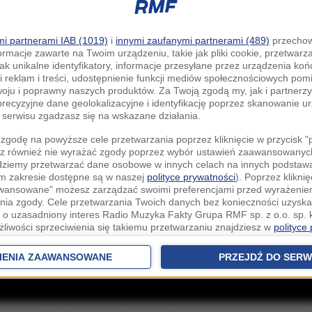
i partnerami IAB (1019)
i
innymi zaufanymi partnerami (489)
przechow
ormacje zawarte na Twoim urządzeniu, takie jak pliki cookie, przetwar
jak unikalne identyfikatory, informacje przesyłane przez urządzenia k
i reklam i treści, udostępnienie funkcji mediów społecznościowych pom
woju i poprawny naszych produktów. Za Twoją zgodą my, jak i partner
recyzyjne dane geolokalizacyjne i identyfikację poprzez skanowanie u
serwisu zgadzasz się na wskazane działania.
zgodę na powyższe cele przetwarzania poprzez kliknięcie w przycisk 
z również nie wyrażać zgody poprzez wybór ustawień zaawansowanych
dziemy przetwarzać dane osobowe w innych celach na innych podsta
ym zakresie dostępne są w naszej
polityce prywatności
). Poprzez kliknię
awansowane" możesz zarządzać swoimi preferencjami przed wyrażenie
ia zgody. Cele przetwarzania Twoich danych bez konieczności uzyska
 o uzasadniony interes Radio Muzyka Fakty Grupa RMF sp. z o.o. sp. k
żliwości sprzeciwienia się takiemu przetwarzaniu znajdziesz w
polityce
nia Twoich danych bez konieczności uzyskania Twojej zgody w oparci
ch Partnerów IAB
oraz możliwość sprzeciwienia się takiemu przetwarza
IENIA ZAAWANSOWANE
PRZEJDŹ DO SERW
aawansowanych.
rowolna i możesz ją w dowolnym momencie wycofać, zgoda będzie też
anych do naszych Zaufanych Partnerów z siedzibą w państwach trzec