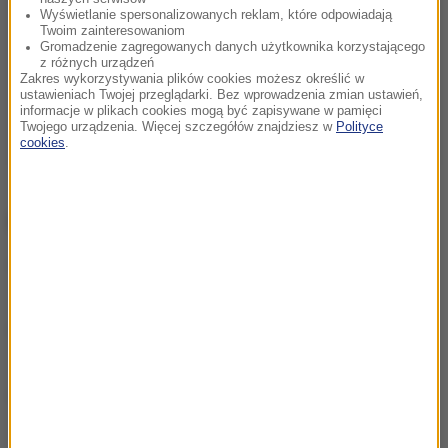
Wyświetlanie spersonalizowanych reklam, które odpowiadają
Twoim zainteresowaniom
Gromadzenie zagregowanych danych użytkownika korzystającego
z różnych urządzeń
Zakres wykorzystywania plików cookies możesz określić w
ustawieniach Twojej przeglądarki. Bez wprowadzenia zmian ustawień,
informacje w plikach cookies mogą być zapisywane w pamięci
Twojego urządzenia. Więcej szczegółów znajdziesz w
Polityce
cookies
.
ZOBACZ RÓWNIEŻ:
​Dopływ Brdy zanieczyszczony. Awaria w
oczyszczalni ścieków
Około 100 rur ściekowych i kilkanaście wysypisk
naliczono na rzece Prądnik. Interweniowały służby
"Rzeki są traktowane jak odbiorniki ścieków".
Raport po skażeniu Odry