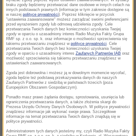
wyrażać zgody poprzez wybór ustawień zaawansowanych. W sytuacji
braku zgody będziemy przetwarzać dane osobowe w innych celach na
innych podstawach prawnych (informacje w tym zakresie dostępne są
w naszej
polityce prywatności
). Poprzez kliknięcie w przycisk
"ustawienia zaawansowane" możesz zarządzać swoimi preferencjami
przed wyrażeniem zgody lub odmową udzielenia zgody. Cele
przetwarzania Twoich danych bez konieczności uzyskania Twojej
zgody w oparciu o uzasadniony interes Radio Muzyka Fakty Grupa
RMF sp. z o.o. sp. k. oraz informacje o możliwości sprzeciwienia się
takiemu przetwarzaniu znajdziesz w
polityce prywatności
. Cele
przetwarzania Twoich danych bez konieczności uzyskania Twojej
zgody w oparciu o uzasadniony interes
Zaufanych Partnerów IAB
oraz
możliwość sprzeciwienia się takiemu przetwarzaniu znajdziesz w
ustawieniach zaawansowanych.
Zgoda jest dobrowolna i możesz ją w dowolnym momencie wycofać,
Przeprowadziliśmy dwie sekcje i możemy
zgoda będzie też podstawą przekazywania danych do naszych
Zaufanych Partnerów z siedzibą w państwach trzecich (poza
potwierdzić, że wykluczono udział osób trzecich
-
Europejskim Obszarem Gospodarczym).
poinformował w rozmowie z CNN przedstawiciel
Ponadto masz prawo żądania dostępu, sprostowania, usunięcia lub
ograniczenia przetwarzania danych, a także złożenia skargi do
omańskiej królewskiej policji.
Prezesa Urzędu Ochrony Danych Osobowych. W polityce prywatności
znajdziesz informacje jak wykonać swoje prawa. Szczegółowe
informacje na temat przetwarzania Twoich danych znajdują się w
Na miejscu tragedii jest już rodzina Berglinga, która
polityce prywatności.
chce sprowadzić ciało DJ-a do jego ojczyzny
Administratorem tych danych jesteśmy my, czyli Radio Muzyka Fakty