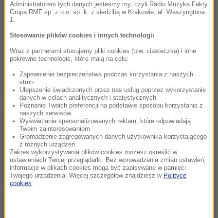
Administratorem tych danych jesteśmy my, czyli Radio Muzyka Fakty
Grupa RMF sp. z o.o. sp. k. z siedzibą w Krakowie, al. Waszyngtona
1.
Stosowanie plików cookies i innych technologii
Wraz z partnerami stosujemy pliki cookies (tzw. ciasteczka) i inne
pokrewne technologie, które mają na celu:
Zapewnienie bezpieczeństwa podczas korzystania z naszych
stron
Ulepszenie świadczonych przez nas usług poprzez wykorzystanie
danych w celach analitycznych i statystycznych
Poznanie Twoich preferencji na podstawie sposobu korzystania z
naszych serwisów
Do zdarzenia doszło w piątek wieczorem w Oxie,
Wyświetlanie spersonalizowanych reklam, które odpowiadają
Twoim zainteresowaniom
jednej z dzielnic Malmö. Według policji nastolatek
Gromadzenie zagregowanych danych użytkownika korzystającego
z różnych urządzeń
śmiertelnie postrzelił siedzącego w samochodzie
Zakres wykorzystywania plików cookies możesz określić w
ustawieniach Twojej przeglądarki. Bez wprowadzenia zmian ustawień,
21-latka, który wyszedł wcześniej z więzienia. W
informacje w plikach cookies mogą być zapisywane w pamięci
Twojego urządzenia. Więcej szczegółów znajdziesz w
Polityce
aucie przebywały jeszcze trzy inne osoby.
cookies
.
Gazeta "Sydsvenskan" podała w środę, powołując
się na śledztwo, że
dziecko samo zgłosiło się na