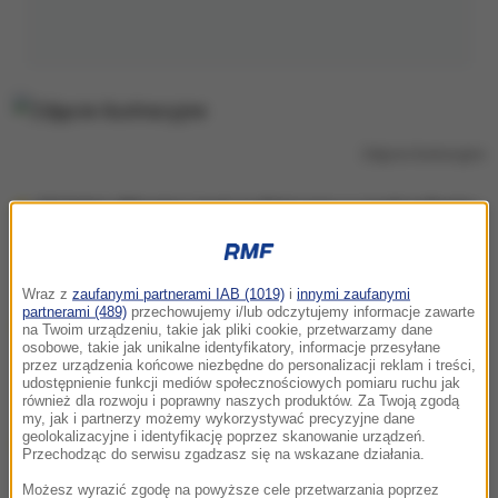
Zdjęcie ilustracyjne
12-letni chłopiec jest podejrzany o zastrzelenie
21-latka w Malmö, prawdopodobnie na zlecenie
gangu.
Wraz z
zaufanymi partnerami IAB (1019)
i
innymi zaufanymi
partnerami (489)
przechowujemy i/lub odczytujemy informacje zawarte
Dziecko samo zgłosiło się na policję, ale nie
na Twoim urządzeniu, takie jak pliki cookie, przetwarzamy dane
osobowe, takie jak unikalne identyfikatory, informacje przesyłane
może odpowiadać przed sądem ze względu na
przez urządzenia końcowe niezbędne do personalizacji reklam i treści,
udostępnienie funkcji mediów społecznościowych pomiaru ruchu jak
wiek.
również dla rozwoju i poprawny naszych produktów. Za Twoją zgodą
my, jak i partnerzy możemy wykorzystywać precyzyjne dane
geolokalizacyjne i identyfikację poprzez skanowanie urządzeń.
Szwedzka policja podkreśla, że to wyjątkowo
Przechodząc do serwisu zgadzasz się na wskazane działania.
niski wiek sprawcy morderstwa; śledczy
Możesz wyrazić zgodę na powyższe cele przetwarzania poprzez