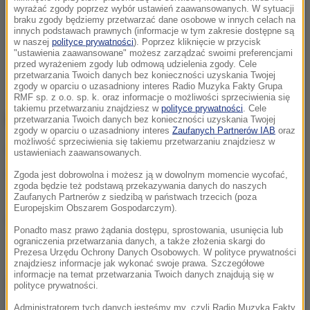
wyrażać zgody poprzez wybór ustawień zaawansowanych. W sytuacji
Brytanii i Hiszpanii w Afganistanie.
braku zgody będziemy przetwarzać dane osobowe w innych celach na
innych podstawach prawnych (informacje w tym zakresie dostępne są
w naszej
polityce prywatności
). Poprzez kliknięcie w przycisk
Najnowsze informacje z kraju i ze świata
"ustawienia zaawansowane" możesz zarządzać swoimi preferencjami
na
rmf24.pl
.
przed wyrażeniem zgody lub odmową udzielenia zgody. Cele
przetwarzania Twoich danych bez konieczności uzyskania Twojej
zgody w oparciu o uzasadniony interes Radio Muzyka Fakty Grupa
RMF sp. z o.o. sp. k. oraz informacje o możliwości sprzeciwienia się
takiemu przetwarzaniu znajdziesz w
polityce prywatności
. Cele
ZOBACZ RÓWNIEŻ:
przetwarzania Twoich danych bez konieczności uzyskania Twojej
zgody w oparciu o uzasadniony interes
Zaufanych Partnerów IAB
oraz
możliwość sprzeciwienia się takiemu przetwarzaniu znajdziesz w
Burza po decyzji ambasady USA. "Brak szacunku"
ustawieniach zaawansowanych.
Tusk odpowiada na słowa Trumpa. "Kwestia
Zgoda jest dobrowolna i możesz ją w dowolnym momencie wycofać,
zgoda będzie też podstawą przekazywania danych do naszych
godności państwa polskiego"
Zaufanych Partnerów z siedzibą w państwach trzecich (poza
Europejskim Obszarem Gospodarczym).
Burza po słowach Trumpa nie milknie. "Polska jest
Ponadto masz prawo żądania dostępu, sprostowania, usunięcia lub
czymś więcej"
ograniczenia przetwarzania danych, a także złożenia skargi do
Prezesa Urzędu Ochrony Danych Osobowych. W polityce prywatności
znajdziesz informacje jak wykonać swoje prawa. Szczegółowe
informacje na temat przetwarzania Twoich danych znajdują się w
Dalsza część artykułu pod materiałem video:
polityce prywatności.
Administratorem tych danych jesteśmy my, czyli Radio Muzyka Fakty